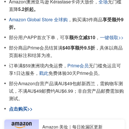
Amazon澳洲亚马逊 Kérastase卡诗大放价，
全场
无门槛
直降
5.2折起。
Amazon Global Store 全球购
，购买满3件商品
享受额外9
折。
部分用户APP首次下单，可享
额外立减$10
，
一键领取>>
部分商品Prime会员结算满
$40享额外9.5折
，具体以商品
页面标注和结算为准。
订单满$59澳洲境内免运费，
Prime会员
无门槛免运且可
享1日达服务，
戳此
免费体验30天Prime会员。
部分Amazon自营产品满AU$49包邮新西兰，需购物车测
试，不满AU$49邮费约AU$6.99；非自营产品邮费需加购
测试。
点击购买>>
Amazon 美妆｜每日捡漏区更新