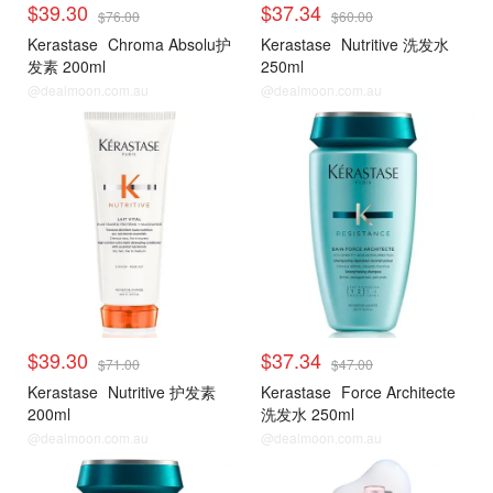
$39.30
$37.34
$76.00
$60.00
Kerastase
Chroma Absolu护
Kerastase
Nutritive 洗发水
发素 200ml
250ml
@dealmoon.com.au
@dealmoon.com.au
$39.30
$37.34
$71.00
$47.00
Kerastase
Nutritive 护发素
Kerastase
Force Architecte
200ml
洗发水 250ml
@dealmoon.com.au
@dealmoon.com.au