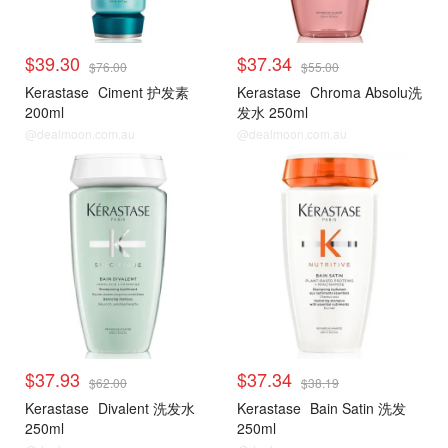
$39.30
$37.34
$76.00
$55.00
Kerastase
Ciment 护发素
Kerastase
Chroma Absolu洗
200ml
发水 250ml
@dealmoon.com.au
@dealmoon.com.au
$37.93
$37.34
$62.00
$38.19
Kerastase
Divalent 洗发水
Kerastase
Bain Satin 洗发
250ml
250ml