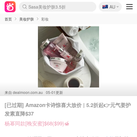
🇦🇺
Sasa美妆护肤3.5折
AU
lululemon折扣上新
SSENSE年中3折
FreshBeauty好价汇总
Cettire降价+叠9折
WWS Coles超市实拍
viagogo二手票捡漏
Myer超级周末1折
The Outnet奢牌1折起
David Jones 3折起
Flannels大牌1折
Perfumes Club护肤1折
AMIRO返校季6.2折
Amazon折扣汇总
eToro入金$200送$50
Amazon数码好物
ICONIC本周7.5折
ThedoubleF高奢地板价
Moose Knuckles 6折
丝芙兰5折起
EUFY官网3.7折起
Selenichast首饰2折
Trip机票酒店促销
YSL送5件彩妆礼
Amazon家居好物
Amazon美妆护肤
雅漾大喷$8
过敏原检测盒$33
伊索独家赠50ml沐浴露
科颜氏清仓3折
SEALIFE海洋馆门票6折
丝塔芙大白罐$16
订阅Newsletter送香薰
Cult Beauty 6.8折
Harrods圣诞日历2.3折
LN-CC奢牌私促3折
d'Alba空姐喷雾$16
EVE LOM套装逆天2折
Bernardelli独家4折
Adore Beauty 6折起
CT圣诞日历
Mytheresa奢品2.7折
Luxury Escapes 9折
Currentbody美容仪9折
MOON Garden Live
Roborock扫地机3.7折
Tingo Life水杯$24
Valentino官网5折
CR洗发护发6.3折
修丽可套装7.4折
Myer彩妆2件7折
GANNI官网4.5折
Stylevana韩妆4折
Tessabit高奢8.5折
OGX洗护4折
Amazon阿德莱德次日达
卡诗8.5折+赠礼
Philips Hue灯具8折
首页
美妆护肤
彩妆
来自
dealmoon.com.au
05-01更新
[已过期] Amazon卡诗惊喜大放价 | 5.2折起👉元气姜护
发素直降$37
杨幂同款[晚安蜜]$68($99)🍯