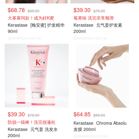
$68.78
$39.30
$99.00
$76.00
大幂幂同款！成为好K蜜
莓果味 洗完非常顺滑
Kerastase
[晚安蜜] 护发精华
Kerastase
元气姜护发素
90ml
200ml
@dealmoon.com.au
@dealmoon.com.au
$39.30
$64.85
$76.00
$99.00
防脱一级棒！洗完很蓬松
Kerastase
Chroma Absolu
Kerastase
元气姜 洗发水
发膜 200ml
200ml
@dealmoon.com.au