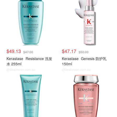
$49.13
$47.17
$47.00
$50.00
Kerastase
Resistance 洗发
Kerastase
Genesis 防护乳
水 255ml
150ml
@dealmoon.com.au
@dealmoon.com.au