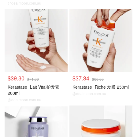
@dealmoon.com.au
$39.30
$37.34
$71.00
$60.00
Kerastase
Lait Vital护发素
Kerastase
Riche 发膜 250ml
200ml
@dealmoon.com.au
@dealmoon.com.au