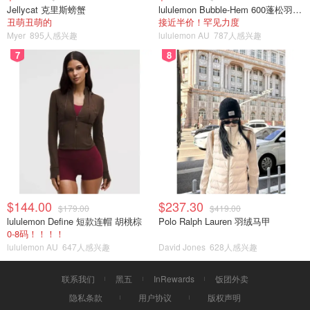
Jellycat 克里斯螃蟹
lululemon Bubble-Hem 600蓬松羽绒夹克
丑萌丑萌的
接近半价！罕见力度
Myer
895人感兴趣
lululemon AU
787人感兴趣
7
8
$144.00
$237.30
$179.00
$419.00
lululemon Define 短款连帽 胡桃棕
Polo Ralph Lauren 羽绒马甲
0-8码！！！！
lululemon AU
647人感兴趣
David Jones
628人感兴趣
联系我们
黑五
InRewards
饭团外卖
隐私条款
用户协议
版权声明