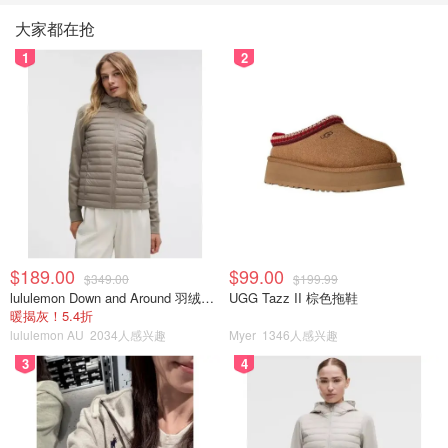
大家都在抢
1
2
$189.00
$99.00
$349.00
$199.99
lululemon Down and Around 羽绒夹克
UGG Tazz II 棕色拖鞋
暖揭灰！5.4折
lululemon AU
2034人感兴趣
Myer
1346人感兴趣
3
4