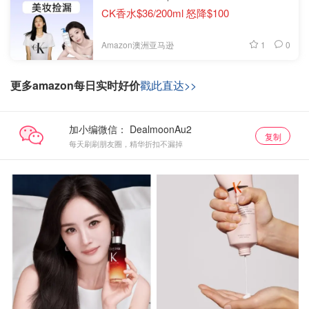
CK香水$36/200ml 怒降$100
1
0
Amazon澳洲亚马逊
更多amazon每日实时好价
戳此直达>>
加小编微信：
复制
每天刷刷朋友圈，精华折扣不漏掉