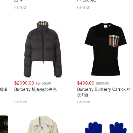
Farfetch
Farfetch
$2090.00
$498.00
$2450.00
$830.00
连帽派
Burberry 填充短款夹克
Burberry Burberry Carrick 格
纹T恤
Farfetch
Farfetch