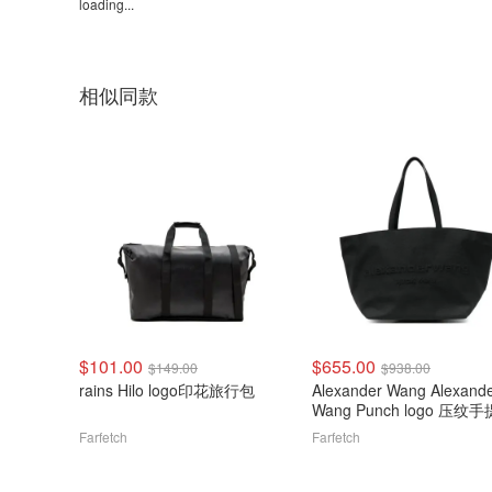
loading...
相似同款
$101.00
$655.00
$149.00
$938.00
rains Hilo logo印花旅行包
Alexander Wang Alexand
Wang Punch logo 压纹
Farfetch
Farfetch