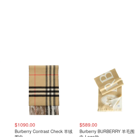
$1090.00
$589.00
Burberry Contrast Check 羊绒
Burberry BURBERRY 羊毛围
围巾
巾 Logo款