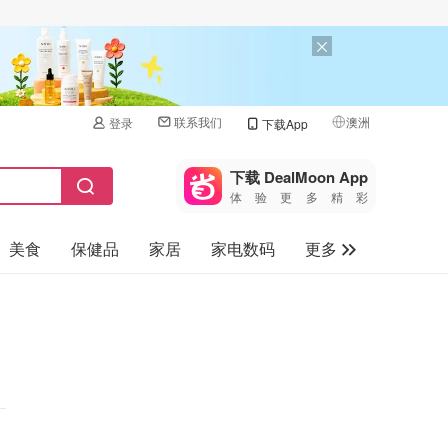
联系我们
澳洲
登录
下载App
🇺🇸
美国
下载 DealMoon App
体验更多精彩
🇨🇳
中国
美食
保健品
家居
家电数码
更多
🇨🇦
加拿大
🇬🇧
汽车
英国
旅游
🇩🇪
德国
母婴儿童
🇫🇷
法国
🇮🇹
意大利