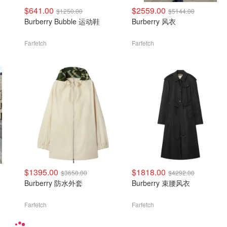
$641.00
$2559.00
$1250.00
$5144.00
Burberry Bubble 运动鞋
Burberry 风衣
Farfetch
Farfetch
$1395.00
$1818.00
$3650.00
$4292.00
Burberry 防水外套
Burberry 束腰风衣
Farfetch
Farfetch