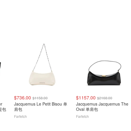
$736.00
$1157.00
$1158.00
$2168.00
er
Jacquemus Le Petit Bisou 单
Jacquemus Jacquemus The
手提包
肩包
Oval 单肩包
Farfetch
Farfetch