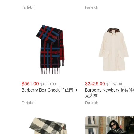
Farfetch
Farfetch
$561.00
$2426.00
$1090.00
$3167.00
Burberry Belt Check 羊绒围巾
Burberry Newbury 格纹
克大衣
Farfetch
Farfetch