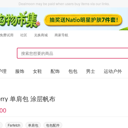
Dealmoon may be paid when users buy items via our links.
免费试用
社区
兑换商城
商家导航
护理
服饰
女鞋
配饰
包包
男士
运动户外
berry 单肩包 涂层帆布
00
Farfetch
单肩包
包包配件