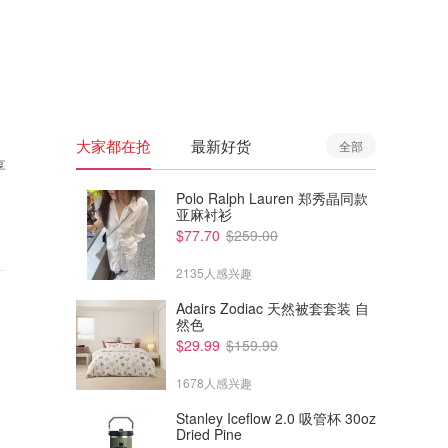
🇦🇺
澳洲
🇳🇿
新西兰
大家都在抢
最新好货
全部
享
Polo Ralph Lauren 郑秀晶同款
亚麻衬衫
$77.70
$259.00
2135人感兴趣
Adairs Zodiac 天然被套套装 自
然色
$29.99
$159.99
1678人感兴趣
Stanley Iceflow 2.0 吸管杯 30oz
Dried Pine