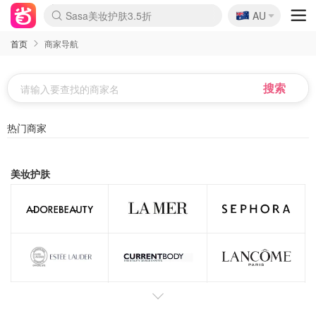
🇦🇺
Sasa美妆护肤3.5折
AU
lululemon折扣上新
SSENSE年中2.5折
FreshBeauty好价汇总
Cettire降价+叠9折
WWS Coles超市实拍
viagogo二手票捡漏
Myer超级周末
The Outnet奢牌1折起
David Jones 3折起
Flannels大牌1折
Perfumes Club护肤1折
AMIRO面罩$251
Amazon折扣汇总
eToro入金$200送$50
Amazon数码好物
ICONIC本周7.5折
ThedoubleF高奢地板价
Moose Knuckles 6折
丝芙兰5折起
EUFY摄像头$98
Selenichast首饰2折
Trip机票酒店促销
YSL送5件彩妆礼
Amazon家居好物
Amazon美妆护肤
雅漾大喷$8
过敏原检测盒$33
伊索独家赠50ml沐浴露
科颜氏高保湿面霜$29
SEALIFE海洋馆门票6折
丝塔芙大白罐$16
订阅Newsletter送香薰
Cult Beauty 6.8折
Harrods圣诞日历$525
LN-CC奢牌私促3折
d'Alba空姐喷雾$16
EVE LOM套装£56
Bernardelli独家4折
Adore Beauty 6折起
CT圣诞日历
Mytheresa奢品2.7折
Luxury Escapes 9折
Currentbody美容仪$881
MOON Garden Live
Roborock扫地机$649
Tingo Life水杯$24
Valentino官网5折
CR洗护套装$23
修丽可4件套$159
Myer彩妆2件7折
GANNI官网4.5折
Stylevana韩妆4折
Tessabit高奢8.5折
OGX洗发水$11
Amazon阿德莱德次日达
卡诗8.5折+赠礼
Philips Hue灯具8折
首页
商家导航
热门商家
美妆护肤