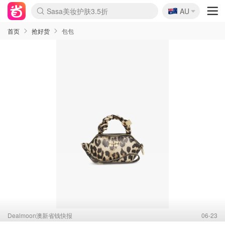
🇦🇺
Sasa美妆护肤3.5折
AU
lululemon折扣上新
SSENSE年中2.5折
FreshBeauty好价汇总
Cettire降价+叠9折
WWS Coles超市实拍
viagogo二手票捡漏
Myer超级周末
The Outnet奢牌1折起
David Jones 3折起
Flannels大牌1折
Perfumes Club护肤1折
AMIRO面罩$251
Amazon折扣汇总
eToro入金$200送$50
Amazon数码好物
ICONIC本周7.5折
ThedoubleF高奢地板价
Moose Knuckles 6折
丝芙兰5折起
EUFY摄像头$98
Selenichast首饰2折
Trip机票酒店促销
YSL送5件彩妆礼
Amazon家居好物
Amazon美妆护肤
雅漾大喷$8
过敏原检测盒$33
伊索独家赠50ml沐浴露
科颜氏高保湿面霜$29
SEALIFE海洋馆门票6折
丝塔芙大白罐$16
订阅Newsletter送香薰
Cult Beauty 6.8折
Harrods圣诞日历$525
LN-CC奢牌私促3折
d'Alba空姐喷雾$16
EVE LOM套装£56
Bernardelli独家4折
Adore Beauty 6折起
CT圣诞日历
Mytheresa奢品2.7折
Luxury Escapes 9折
Currentbody美容仪$881
MOON Garden Live
Roborock扫地机$649
Tingo Life水杯$24
Valentino官网5折
CR洗护套装$23
修丽可4件套$159
Myer彩妆2件7折
GANNI官网4.5折
Stylevana韩妆4折
Tessabit高奢8.5折
OGX洗发水$11
Amazon阿德莱德次日达
卡诗8.5折+赠礼
Philips Hue灯具8折
首页
抢好货
包包
Dealmoon澳新省钱快报
06-23