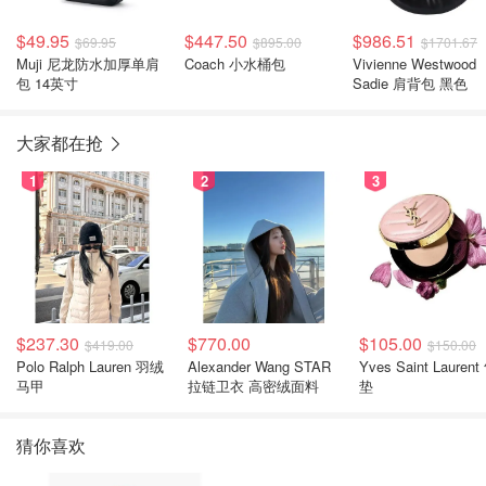
$49.95
$447.50
$986.51
$69.95
$895.00
$1701.67
Muji 尼龙防水加厚单肩
Coach 小水桶包
Vivienne Westwood
包 14英寸
Sadie 肩背包 黑色
大家都在抢
1
2
3
$237.30
$770.00
$105.00
$419.00
$150.00
Polo Ralph Lauren 羽绒
Alexander Wang STAR
Yves Saint Laurent
马甲
拉链卫衣 高密绒面料
垫
猜你喜欢