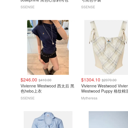
SSENSE
SSENSE
$246.00
$1304.10
$410.00
$2070.00
Vivienne Westwood 西太后 黑
Vivienne Westwood Vivie
色hebo上衣
Westwood Puppy 格纹
上衣
SSENSE
Mytheresa