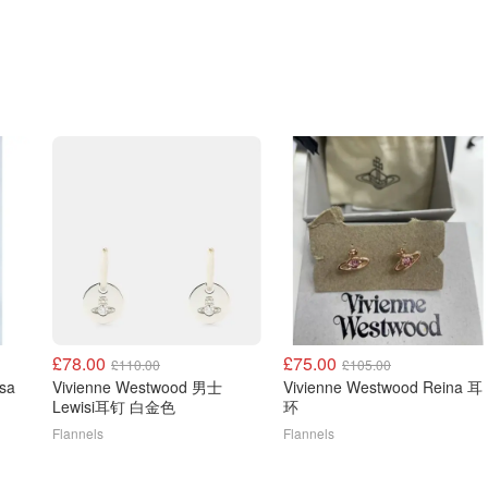
£78.00
£75.00
£110.00
£105.00
sa
Vivienne Westwood 男士
Vivienne Westwood Reina 耳
Lewisi耳钉 白金色
环
Flannels
Flannels