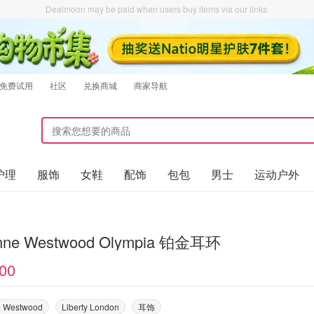
Dealmoon may be paid when users buy items via our links.
免费试用
社区
兑换商城
商家导航
护理
服饰
女鞋
配饰
包包
男士
运动户外
enne Westwood Olympia 铂金耳环
00
e Westwood
Liberty London
耳饰