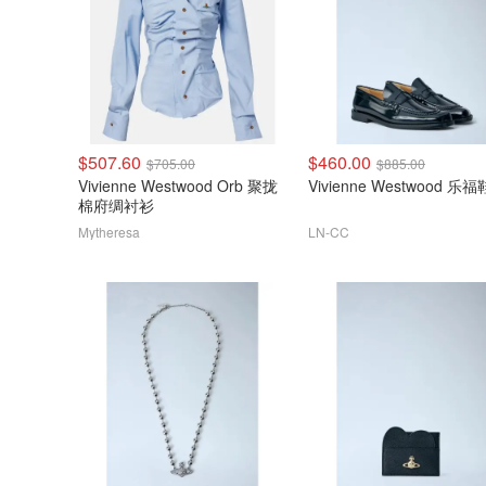
$507.60
$460.00
$705.00
$885.00
Vivienne Westwood Orb 聚拢
Vivienne Westwood 乐福
棉府绸衬衫
Mytheresa
LN-CC