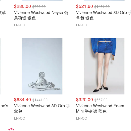
$280.00
$521.60
$700.00
$1451.00
心皮革
Vivienne Westwood Neysa 链
Vivienne Westwood 3D Orb 
条项链 银色
拿包 银色
LN-CC
LN-CC
$634.40
$320.00
$1441.00
$667.00
nne's
Vivienne Westwood 3D Orb 手
Vivienne Westwood Foam
拿包
Mini 半身裙 蓝色
LN-CC
LN-CC