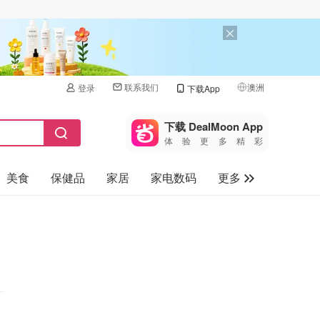
联系我们
澳洲
登录
下载App
🇺🇸
美国
下载 DealMoon App
体验更多精彩
🇨🇳
中国
美食
保健品
家居
家电数码
更多
🇨🇦
加拿大
🇬🇧
汽车
英国
旅游
🇩🇪
德国
母婴儿童
🇫🇷
法国
🇮🇹
意大利