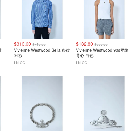
$313.60
$132.80
$713.00
$333.00
鞋
Vivienne Westwood Bella 条纹
Vivienne Westwood 90s罗纹
衬衫
背心 白色
LN-CC
LN-CC