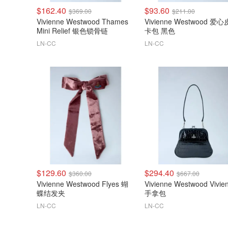
$162.40
$93.60
$369.00
$211.00
Vivienne Westwood Thames
Vivienne Westwood 爱
Mini Relief 银色锁骨链
卡包 黑色
LN-CC
LN-CC
$129.60
$294.40
$360.00
$667.00
Vivienne Westwood Flyes 蝴
Vivienne Westwood Vivie
蝶结发夹
手拿包
LN-CC
LN-CC