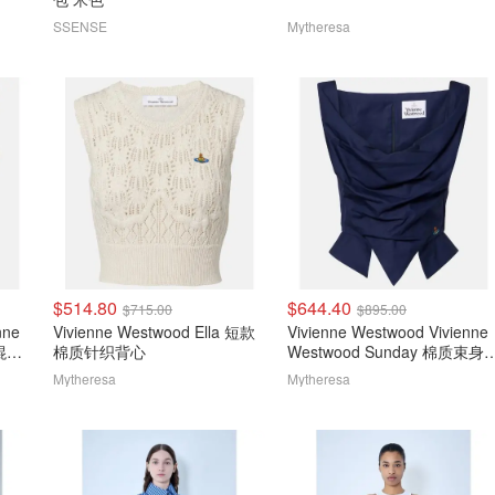
SSENSE
Mytheresa
$514.80
$644.40
$715.00
$895.00
nne
Vivienne Westwood Ella 短款
Vivienne Westwood Vivienne
棉混纺
棉质针织背心
Westwood Sunday 棉质束身
衣
Mytheresa
Mytheresa