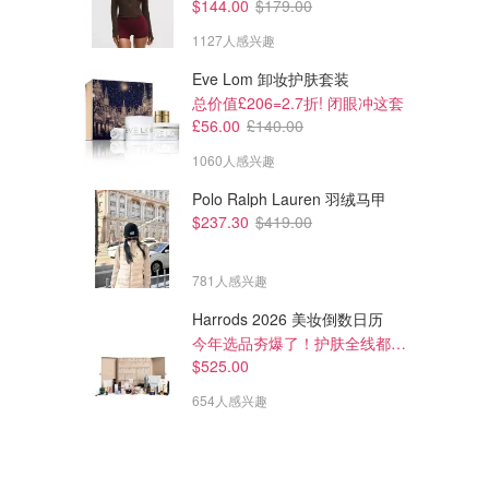
$144.00
$179.00
1127人感兴趣
Eve Lom 卸妆护肤套装
总价值£206=2.7折! 闭眼冲这套
£56.00
£140.00
1060人感兴趣
Polo Ralph Lauren 羽绒马甲
$237.30
$419.00
781人感兴趣
Harrods 2026 美妆倒数日历
今年选品夯爆了！护肤全线都很绝
$525.00
654人感兴趣