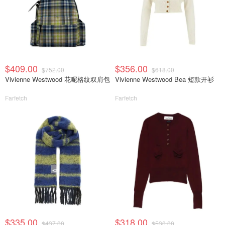
$409.00
$356.00
$752.00
$618.00
Vivienne Westwood 花呢格纹双肩包
Vivienne Westwood Bea 短款开衫
Farfetch
Farfetch
$335.00
$318.00
$437.00
$530.00