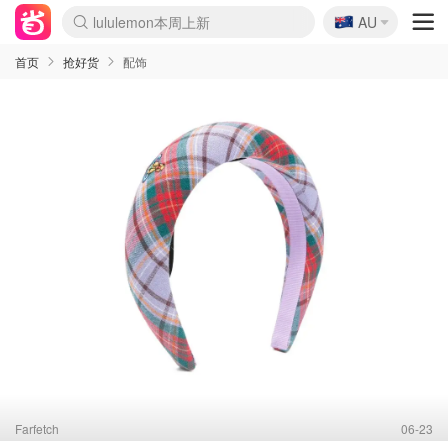
🇦🇺
lululemon本周上新
AU
Sasa美妆护肤3.5折
SSENSE年中3折
FreshBeauty好价汇总
Cettire降价+叠9折
Farfetch折上8折
WWS Coles超市实拍
viagogo二手票捡漏
Myer清仓1折起
The Outnet奢牌1折起
David Jones 3折起
Flannels大牌1折
Perfumes Club护肤1折
AMIRO返校季6.2折
Oweek抽奖送Airpods
Amazon折扣汇总
eToro入金$200送$50
Amazon数码好物
ICONIC本周7.5折
ThedoubleF高奢地板价
Moose Knuckles 6折
丝芙兰5折起
EUFY官网3.7折起
Selenichast首饰2折
Trip机票酒店促销
YSL送5件彩妆礼
Amazon家居好物
BIGBANG巡演开票
David Jones时尚3折
Amazon美妆护肤
雅漾大喷$8
过敏原检测盒$33
伊索独家赠50ml沐浴露
科颜氏送高保湿面霜
SEALIFE海洋馆门票6折
丝塔芙大白罐$16
订阅Newsletter送香薰
Cult Beauty 6.8折
Harrods圣诞日历2.3折
LN-CC奢牌私促3折
d'Alba空姐喷雾$16
EVE LOM套装逆天2折
Bernardelli独家4折
Adore Beauty 6折起
CT圣诞日历
Mytheresa奢品2.7折
首页
抢好货
配饰
Farfetch
06-23