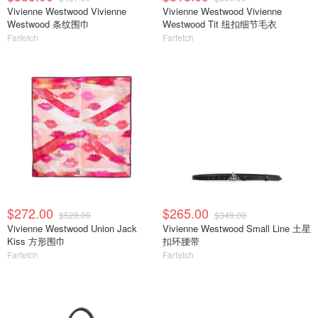
Vivienne Westwood Vivienne
Vivienne Westwood Vivienne
Westwood 条纹围巾
Westwood Tit 纽扣细节毛衣
Farfetch
Farfetch
$272.00
$265.00
$528.00
$349.00
Vivienne Westwood Union Jack
Vivienne Westwood Small Line 土星
Kiss 方形围巾
扣环腰带
Farfetch
Farfetch