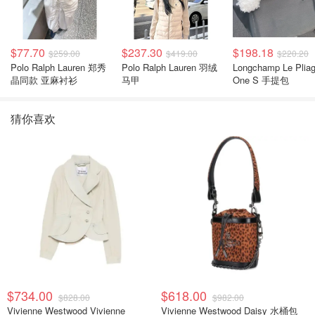
$77.70
$237.30
$198.18
$259.00
$419.00
$220.20
Polo Ralph Lauren 郑秀
Polo Ralph Lauren 羽绒
Longchamp Le Plia
晶同款 亚麻衬衫
马甲
One S 手提包
猜你喜欢
$734.00
$618.00
$828.00
$982.00
Vivienne Westwood Vivienne
Vivienne Westwood Daisy 水桶包