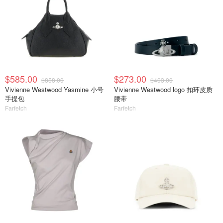
$585.00
$273.00
$858.00
$403.00
Vivienne Westwood Yasmine 小号
Vivienne Westwood logo 扣环皮质
手提包
腰带
Farfetch
Farfetch