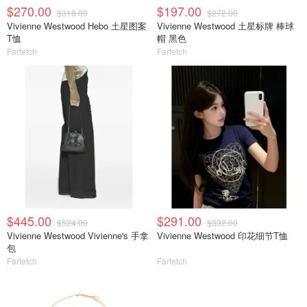
$270.00
$197.00
$318.00
$272.00
Vivienne Westwood Hebo 土星图案
Vivienne Westwood 土星标牌 棒球
T恤
帽 黑色
Farfetch
Farfetch
$445.00
$291.00
$524.00
$332.00
Vivienne Westwood Vivienne's 手拿
Vivienne Westwood 印花细节T恤
包
Farfetch
Farfetch