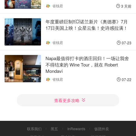
省钱君
3 天前
年度重磅巨制‼️💥诺兰新片《奥德赛》7月
17日美国上映！众星云集！史诗感拉满！
省钱君
07-23
Napa最值得打卡的酒庄回归！一场让我舍
不得结束的 Wine Tour，就在 Robert
Mondavi
省钱君
07-22
查看更多攻略
联系我们
黑五
InRewards
饭团外卖