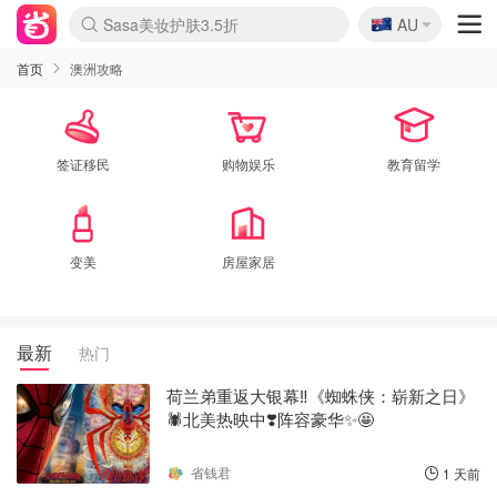
🇦🇺
Sasa美妆护肤3.5折
AU
lululemon折扣上新
SSENSE年中3折
FreshBeauty好价汇总
Cettire降价+叠9折
Farfetch折上8折
WWS Coles超市实拍
viagogo二手票捡漏
Myer清仓1折起
The Outnet奢牌1折起
David Jones 3折起
Flannels大牌1折
Perfumes Club护肤1折
AMIRO返校季6.2折
Oweek抽奖送Airpods
Amazon折扣汇总
eToro入金$200送$50
Amazon数码好物
ICONIC本周7.5折
ThedoubleF高奢地板价
Moose Knuckles 6折
丝芙兰5折起
EUFY官网3.7折起
Selenichast首饰2折
Trip机票酒店促销
YSL送5件彩妆礼
Amazon家居好物
BIGBANG巡演开票
David Jones时尚3折
Amazon美妆护肤
雅漾大喷$8
过敏原检测盒$33
伊索独家赠50ml沐浴露
科颜氏清仓3折
SEALIFE海洋馆门票6折
丝塔芙大白罐$16
订阅Newsletter送香薰
Cult Beauty 6.8折
Harrods圣诞日历2.3折
LN-CC奢牌私促3折
d'Alba空姐喷雾$16
EVE LOM套装逆天2折
Bernardelli独家4折
Adore Beauty 6折起
CT圣诞日历
Mytheresa奢品2.7折
Luxury Escapes 9折
Currentbody美容仪9折
卡诗9折+赠4件礼
MOON Garden Live
ALLSAINTS美衣3折
Roborock扫地机3.7折
Tingo Life水杯$24
Valentino官网5折
CR洗发护发6.3折
首页
澳洲攻略
签证移民
购物娱乐
教育留学
变美
房屋家居
最新
热门
荷兰弟重返大银幕‼️《蜘蛛侠：崭新之日》
🕷️北美热映中❣️阵容豪华✨🤩
省钱君
1 天前