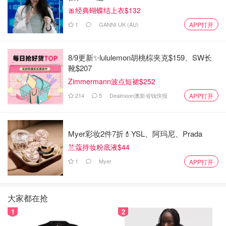
🎀经典蝴蝶结上衣$132
1
GANNI UK (AU)
APP打开
我选择的是星光色，也就是银色。
8/9更新✨lululemon胡桃棕夹克$159、SW长
靴$207
Zimmermann波点短裙$252
214
5
Dealmoon澳新省钱快报
APP打开
Myer彩妆2件7折💄YSL、阿玛尼、Prada
兰蔻持妆粉底液$44
1
Myer
APP打开
大家都在抢
1
2