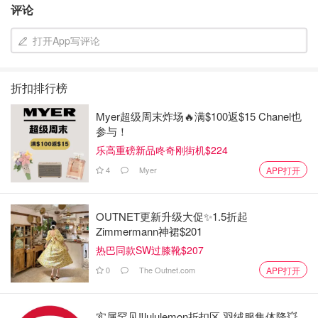
评论
打开App写评论
折扣排行榜
Myer超级周末炸场🔥满$100返$15 Chanel也
参与！
乐高重磅新品咚奇刚街机$224
4
Myer
APP打开
OUTNET更新升级大促✨1.5折起
Zimmermann神裙$201
热巴同款SW过膝靴$207
0
The Outnet.com
APP打开
配件就是一根无线充电线，编织线手感还不错。
实属罕见‼️lululemon折扣区 羽绒服集体降💥