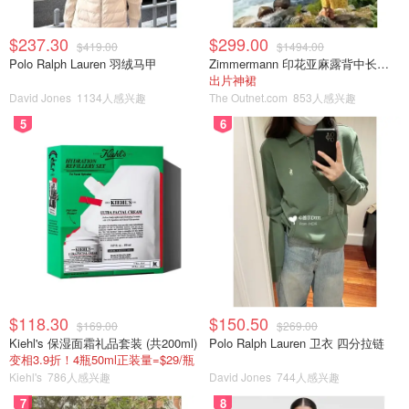
$237.30
$299.00
$419.00
$1494.00
Polo Ralph Lauren 羽绒马甲
Zimmermann 印花亚麻露背中长连衣裙
出片神裙
David Jones
1134人感兴趣
The Outnet.com
853人感兴趣
5
6
$118.30
$150.50
$169.00
$269.00
Kiehl's 保湿面霜礼品套装 (共200ml)
Polo Ralph Lauren 卫衣 四分拉链
变相3.9折！4瓶50ml正装量=$29/瓶
Kiehl's
786人感兴趣
David Jones
744人感兴趣
7
8