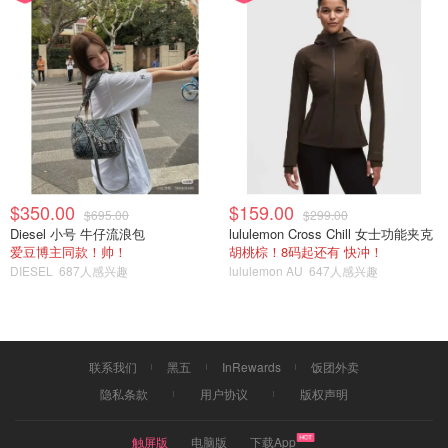
背面是陶瓷+蓝宝石玻璃的材质，镶嵌了各种传感器。据说
Apple Watch 10改用了铝制表面，不知道会不会带来皮肤金
属过敏的问题。
$350.00
$159.00
$695.00
$299.00
Diesel 小号 牛仔流浪包
lululemon Cross Chill 女士功能夹克
爱豆博主同款！帅！
胡桃棕！8码起还有 快冲！
DIESEL
687人感兴趣
lululemon AU
647人感兴趣
联系我们
黑五
InRewards
饭团外卖
隐私条款
用户协议
版权声明
触屏版
电脑版
下载App