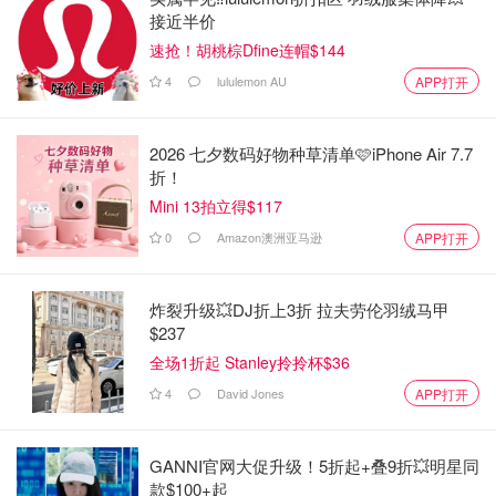
接近半价
速抢！胡桃棕Dfine连帽$144
4
lululemon AU
APP打开
2026 七夕数码好物种草清单🩷iPhone Air 7.7
折！
Mini 13拍立得$117
0
Amazon澳洲亚马逊
APP打开
炸裂升级💥DJ折上3折 拉夫劳伦羽绒马甲
$237
全场1折起 Stanley拎拎杯$36
4
David Jones
APP打开
GANNI官网大促升级！5折起+叠9折💥明星同
款$100+起