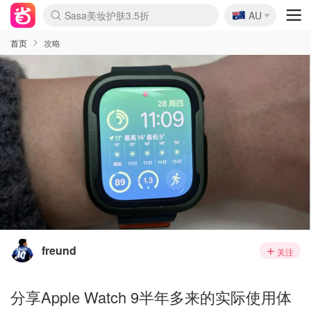
🇦🇺
Sasa美妆护肤3.5折
AU
lululemon折扣上新
SSENSE年中2.5折
FreshBeauty好价汇总
Cettire降价+叠9折
WWS Coles超市实拍
viagogo二手票捡漏
Myer超级周末
The Outnet奢牌1折起
David Jones 3折起
Flannels大牌1折
Perfumes Club护肤1折
AMIRO面罩$251
Amazon折扣汇总
eToro入金$200送$50
Amazon数码好物
ICONIC本周7.5折
ThedoubleF高奢地板价
Moose Knuckles 6折
丝芙兰5折起
EUFY摄像头$98
Selenichast首饰2折
Trip机票酒店促销
YSL送5件彩妆礼
Amazon家居好物
Amazon美妆护肤
雅漾大喷$8
过敏原检测盒$33
伊索独家赠50ml沐浴露
科颜氏高保湿面霜$29
SEALIFE海洋馆门票6折
丝塔芙大白罐$16
订阅Newsletter送香薰
Cult Beauty 6.8折
Harrods圣诞日历$525
LN-CC奢牌私促3折
d'Alba空姐喷雾$16
EVE LOM套装£56
Bernardelli独家4折
Adore Beauty 6折起
CT圣诞日历
Mytheresa奢品2.7折
Luxury Escapes 9折
Currentbody美容仪$881
MOON Garden Live
Roborock扫地机$649
Tingo Life水杯$24
Valentino官网5折
CR洗护套装$23
修丽可4件套$159
Myer彩妆2件7折
GANNI官网4.5折
Stylevana韩妆4折
Tessabit高奢8.5折
OGX洗发水$11
Amazon阿德莱德次日达
卡诗8.5折+赠礼
Philips Hue灯具8折
首页
攻略
freund
关注
分享Apple Watch 9半年多来的实际使用体