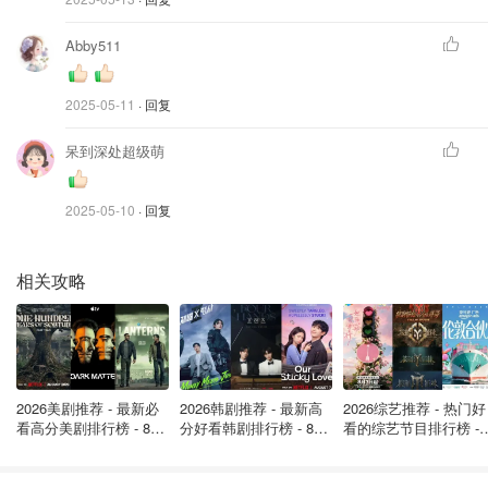
Abby511
图片来自于@Walmart ，版权属于原作者
粗陶肌理叠着抹茶釉色渐变，手工捏塑的不规则杯身设计，
2025-05-11
· 回复
是第一眼就会觉得很特别的一个咖啡杯，杯柄缠绕的亚麻，
呆到深处超级萌
为杯子整体带来一点木质的风格，用它泡上一杯DIY的抹茶
拿铁，好像置身森林绿地间~~
2025-05-10
· 回复
抹茶色家居生活：实用与颜值的双重治愈
相关攻略
NEST Fragrances 抹茶青柠香薰蜡烛
Walmart
NEST Fragrances 抹茶青柠香薰蜡烛
2026美剧推荐 - 最新必
2026韩剧推荐 - 最新高
2026综艺推荐 - 热门好
$89.95
购买
看高分美剧排行榜 - 8月
分好看韩剧排行榜 - 8月
看的综艺节目排行榜 - 
最新: 《​​足球教练 》第
最新：丁海寅《我的荒
月最新:《​​伦敦合伙人
四季回归！
糖恋爱 》上线❣️
回归啦