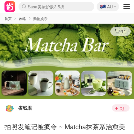
🇦🇺
Sasa美妆护肤3.5折
AU
lululemon折扣上新
SSENSE年中2.5折
FreshBeauty好价汇总
Cettire降价+叠9折
WWS Coles超市实拍
viagogo二手票捡漏
Myer超级周末
The Outnet奢牌1折起
David Jones 3折起
Flannels大牌1折
Perfumes Club护肤1折
AMIRO面罩$251
Amazon折扣汇总
eToro入金$200送$50
Amazon数码好物
ICONIC本周7.5折
ThedoubleF高奢地板价
Moose Knuckles 6折
丝芙兰5折起
EUFY摄像头$98
Selenichast首饰2折
Trip机票酒店促销
YSL送5件彩妆礼
Amazon家居好物
Amazon美妆护肤
雅漾大喷$8
过敏原检测盒$33
伊索独家赠50ml沐浴露
科颜氏高保湿面霜$29
SEALIFE海洋馆门票6折
丝塔芙大白罐$16
订阅Newsletter送香薰
Cult Beauty 6.8折
Harrods圣诞日历$525
LN-CC奢牌私促3折
d'Alba空姐喷雾$16
EVE LOM套装£56
Bernardelli独家4折
Adore Beauty 6折起
CT圣诞日历
Mytheresa奢品2.7折
Luxury Escapes 9折
Currentbody美容仪$881
MOON Garden Live
Roborock扫地机$649
Tingo Life水杯$24
Valentino官网5折
CR洗护套装$23
修丽可4件套$159
Myer彩妆2件7折
GANNI官网4.5折
Stylevana韩妆4折
Tessabit高奢8.5折
OGX洗发水$11
Amazon阿德莱德次日达
卡诗8.5折+赠礼
Philips Hue灯具8折
首页
攻略
购物娱乐
11
省钱君
关注
拍照发笔记被疯夸 ~ Matcha抹茶系治愈美