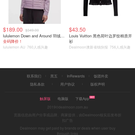
说除了贵点没别的毛病(❤ ω ❤)
$189.00
$43.50
$349.00
lululemon Down and Around 羽绒夹克
Louis Vuitton 黑色荷叶边罗纹棉质开
全码降价！
衫
lululemon AU
760人感兴趣
Dealmoon澳新省钱快报
756人感兴趣
联系我们
黑五
InRewards
饭团外卖
隐私条款
用户协议
版权声明
触屏版
电脑版
下载App
2019©dealmoon.com.au
页面信息由用户分享或品牌、商家提供，由Dealmoon核实后发布折
扣广告
Dealmoon may get paid by brands or deals when user buy
through links