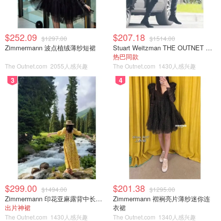
Walmart
Nutribullet PRO 便携搅拌机 900W
$252.09
$207.18
$1297.00
$1514.00
Zimmermann 波点植绒薄纱短裙
Stuart Weitzman THE OUTNET 麂皮过膝靴 黑色
热巴同款
$58.44
$78.00
购买
The Outnet.com
2055人感兴趣
The Outnet.com
1430人感兴趣
3
4
$299.00
$201.38
$1494.00
$1295.00
Zimmermann 印花亚麻露背中长连衣裙
Zimmermann 褶裥亮片薄纱迷你连
出片神裙
衣裙
The Outnet.com
1430人感兴趣
The Outnet.com
1340人感兴趣