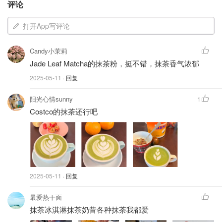
评论
打开App写评论
Candy小茉莉
Jade Leaf Matcha的抹茶粉，挺不错，抹茶香气浓郁
2025-05-11
· 回复
图片来自于@Walmart ，版权属于原作者
阳光心情sunny
1
Costco的抹茶还行吧
谁说杯具只是容器？这组抹茶绿色系渐变的哑光马克杯，用
灰白基底托住一抹低饱和Matcha绿🍃，像是把晨雾未散的
森林藏进了厨房！极简风设计+粗陶肌理感，倒入一杯抹茶
拿铁时就行日剧同款治愈画面～
Exhoden 手工陶艺不规则形咖啡杯
2025-05-11
· 回复
Walmart
最爱热干面
手工陶艺不规则形咖啡杯
抹茶冰淇淋抹茶奶昔各种抹茶我都爱