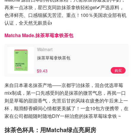
再来一点冰块，星巴克同款抹茶拿铁轻松get✔严选原料，
色泽鲜亮、口感细腻无苦涩。重点！100％美国农业部有机
认证，全天然无麸质👍
Matcha Made.抹茶草莓拿铁茶包
Walmart
抹茶草莓拿铁茶包
$9.43
购买
来自日本著名抹茶产地——京都宇治抹茶，混合优选草莓
mix制成，第一口先感受到的是抹茶的微苦气息，再抿一口
则是草莓的甜甜香气，先苦后甘的风味在疲惫的午后来上一
杯，顺滑醇香瞬间心情都更美腻了！一盒10包方便携带，在
家在公司都能随时随地DIY一杯治愈的抹茶草莓味拿铁 ~
抹茶色杯具：用Matcha绿点亮厨房