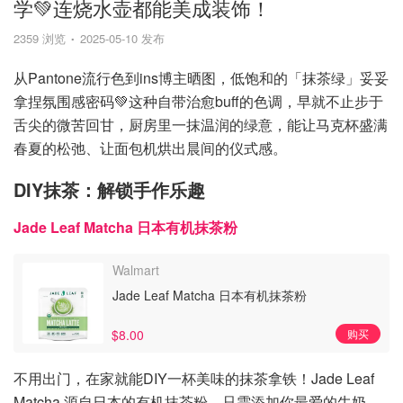
学💚连烧水壶都能美成装饰！
2359 浏览
2025-05-10 发布
从Pantone流行色到ins博主晒图，低饱和的「抹茶绿」妥妥
拿捏氛围感密码💚这种自带治愈buff的色调，早就不止步于
舌尖的微苦回甘，​厨房里一抹温润的绿意，能让马克杯盛满
春夏的松弛、让面包机烘出晨间的仪式感。
DIY抹茶：解锁手作乐趣
Jade Leaf Matcha 日本有机抹茶粉
Walmart
Jade Leaf Matcha 日本有机抹茶粉
$8.00
购买
不用出门，在家就能DIY一杯美味的抹茶拿铁！Jade Leaf
Matcha 源自日本的有机抹茶粉，只需添加你最爱的牛奶，