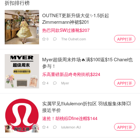
折扣排行榜
OUTNET更新升级大促✨1.5折起
Zimmermann神裙$201
热巴同款SW过膝靴$207
0
The Outnet.com
APP打开
Myer超级周末炸场🔥满$100返$15 Chanel也
参与！
乐高重磅新品咚奇刚街机$224
4
Myer
APP打开
实属罕见‼️lululemon折扣区 羽绒服集体降💥
接近半价
速抢！胡桃棕Dfine连帽$144
4
lululemon AU
图片来自于@Walmart ，版权属于原作者
APP打开