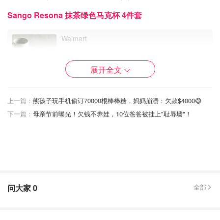
Sango Resona 抹茶绿色马克杯 4件套
Walmart
Sango Resona 抹茶绿色马克杯 4件套
展开全文
$29.99
购买
上一篇：
熊孩子玩手机偷订70000根棒棒糖，妈妈崩溃：欠款$4000😅
下一篇：
母亲节前曝光！欠钱不养娃，10位爸爸被挂上"耻辱墙"​！
问大家
0
全部