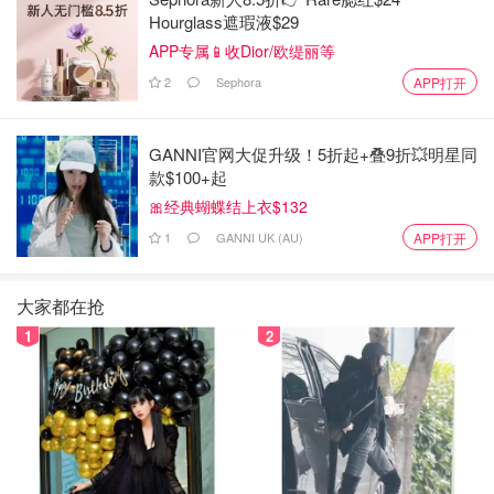
Hourglass遮瑕液$29
APP专属📱收Dior/欧缇丽等
2
Sephora
APP打开
GANNI官网大促升级！5折起+叠9折💥明星同
款$100+起
🎀经典蝴蝶结上衣$132
1
GANNI UK (AU)
APP打开
图片来自于@Walmart ，版权属于原作者
大家都在抢
1
2
颜值上低饱和度的抹茶绿色+优雅流畅的壶身+复古天鹅颈壶
嘴，实用上1200W+不锈钢内胆+自动关机功能+360度旋转
底座+可收纳电源线，完美实现实用与颜值的双重治愈！随
便摆在厨房的某个角落即可获得ins风软装摆件一个 ~
nutribullet Pro 便携搅拌机