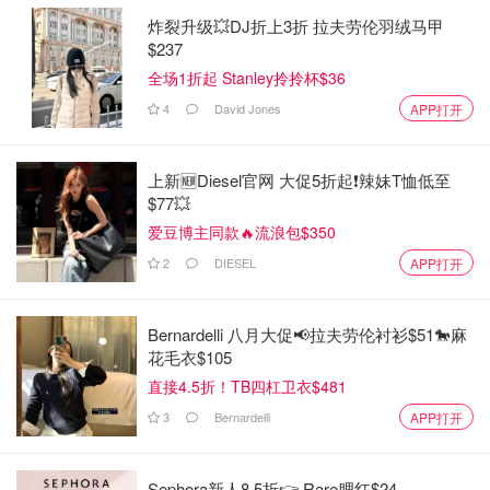
抹茶的苦涩+青柠的酸甜+鼠尾草的草本香气组成，清新之中
炸裂升级💥DJ折上3折 拉夫劳伦羽绒马甲
带着一点淡淡的甜，随着烛芯燃烧而等时间，抹茶的苦与柠
$237
檬的微酸先后释出，在炎炎夏日如同雪碧入口时的清爽~~是
全场1折起 Stanley拎拎杯$36
那种就算不点燃，也停不住想凑过去猛吸的上头！
4
David Jones
APP打开
Beautiful 抹茶色电烧水壶
上新🆕Diesel官网 大促5折起❗️辣妹T恤低至
Walmart
$77💥
抹茶色电烧水壶
爱豆博主同款🔥流浪包$350
2
DIESEL
APP打开
$29.97
购买
Bernardelli 八月大促📢拉夫劳伦衬衫$51🐎麻
花毛衣$105
直接4.5折！TB四杠卫衣$481
3
Bernardelli
APP打开
Sephora新人8.5折👉 Rare腮红$24