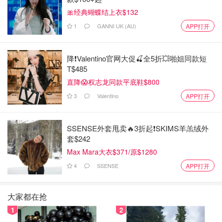
🎀经典蝴蝶结上衣$132
1
GANNI UK (AU)
APP打开
降❗Valentino官网大促🍒全5折💥啪姐同款短
T$485
《死神来了2》（Final Destination 2） (2003)
直降😱权志龙同款平底鞋$800
3
Valentino
《死神来了3》（Final Destination 3） (2006)
APP打开
《死神来了5》（Final Destination 5） (2011)
SSENSE外套甩卖🔥3折起❗SKIMS羊羔绒外
《沙卡国王》（Shaka Inkosi YamaKhosi） (2021)
套$242
Max Mara大衣$371/原$1280
2025年8月4日下架影片：
4
SSENSE
APP打开
《永不放弃》（Never Give Up） (第1季)
《安排》（The Set Up） (2019)
大家都在抢
1
2
2025年8月5日下架影片：