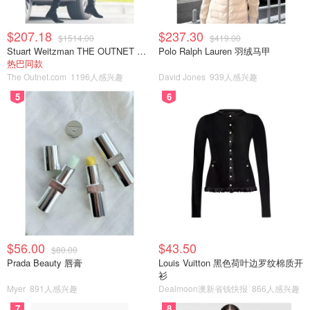
《暴力史》（A History of Violence） (2005)
《越空狂龙》（Demolition Man） (1993)
$207.18
$237.30
$1514.00
$419.00
Stuart Weitzman THE OUTNET 麂皮过膝靴 黑色
Polo Ralph Lauren 羽绒马甲
热巴同款
The Outnet.com
1196人感兴趣
David Jones
939人感兴趣
5
6
$56.00
$43.50
$80.00
Prada Beauty 唇膏
Louis Vuitton 黑色荷叶边罗纹棉质开
衫
《神话高中》（Ever After High） (5季)
Myer
891人感兴趣
Dealmoon澳新省钱快报
866人感兴趣
7
8