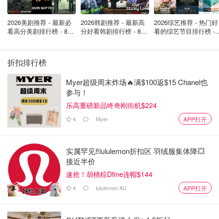
《爱之风暴》（Love Storm） (2016)
2026美剧推荐 - 最新必
2026韩剧推荐 - 最新高
2026综艺推荐 - 热门好
《玛莎和熊：儿歌》（Masha and the Bear: Nursery
看高分美剧排行榜 - 8月
分好看韩剧排行榜 - 8月
看的综艺节目排行榜 - 
最新: 《​​足球教练 》第
最新：丁海寅《我的荒
月最新:《​​伦敦合伙人
Rhymes） (第1季)
四季回归！
糖恋爱 》上线❣️
回归啦
《夜莺》（The Nightingale） (2018)
折扣排行榜
《抢劫坚果店2：坚果也疯狂》（The Nut Job 2: Nutty
Myer超级周末炸场🔥满$100返$15 Chanel也
by Nature） (2017)
参与！
乐高重磅新品咚奇刚街机$224
《糖果怪兽故事》（On Nom Stories） (第1季)
4
Myer
APP打开
《嫌疑人》（Suspect） (第1季)
《像男人一样思考》（Think Like a Man） (2012)
实属罕见‼️lululemon折扣区 羽绒服集体降💥
《魔兽》（Warcraft） (2016)
接近半价
速抢！胡桃棕Dfine连帽$144
《水怪》（The Water Horse） (2007)
4
lululemon AU
APP打开
《白宫陷落》（White House Down） (2013)
2025年8月2日下架影片：