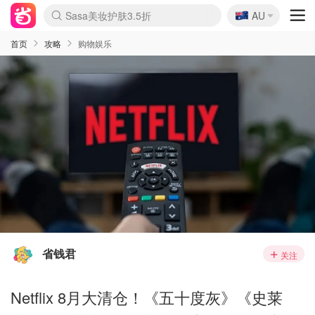
🇦🇺
Sasa美妆护肤3.5折
AU
lululemon折扣上新
SSENSE年中2.5折
FreshBeauty好价汇总
Cettire降价+叠9折
WWS Coles超市实拍
viagogo二手票捡漏
Myer超级周末
The Outnet奢牌1折起
David Jones 3折起
Flannels大牌1折
Perfumes Club护肤1折
AMIRO面罩$251
Amazon折扣汇总
eToro入金$200送$50
Amazon数码好物
ICONIC本周7.5折
ThedoubleF高奢地板价
Moose Knuckles 6折
丝芙兰5折起
EUFY摄像头$98
Selenichast首饰2折
Trip机票酒店促销
YSL送5件彩妆礼
Amazon家居好物
Amazon美妆护肤
雅漾大喷$8
过敏原检测盒$33
伊索独家赠50ml沐浴露
科颜氏高保湿面霜$29
SEALIFE海洋馆门票6折
丝塔芙大白罐$16
订阅Newsletter送香薰
Cult Beauty 6.8折
Harrods圣诞日历$525
LN-CC奢牌私促3折
d'Alba空姐喷雾$16
EVE LOM套装£56
Bernardelli独家4折
Adore Beauty 6折起
CT圣诞日历
Mytheresa奢品2.7折
Luxury Escapes 9折
Currentbody美容仪$881
MOON Garden Live
Roborock扫地机$649
Tingo Life水杯$24
Valentino官网5折
CR洗护套装$23
修丽可4件套$159
Myer彩妆2件7折
GANNI官网4.5折
Stylevana韩妆4折
Tessabit高奢8.5折
OGX洗发水$11
Amazon阿德莱德次日达
卡诗8.5折+赠礼
Philips Hue灯具8折
首页
攻略
购物娱乐
省钱君
关注
Netflix 8月大清仓！《五十度灰》《史莱