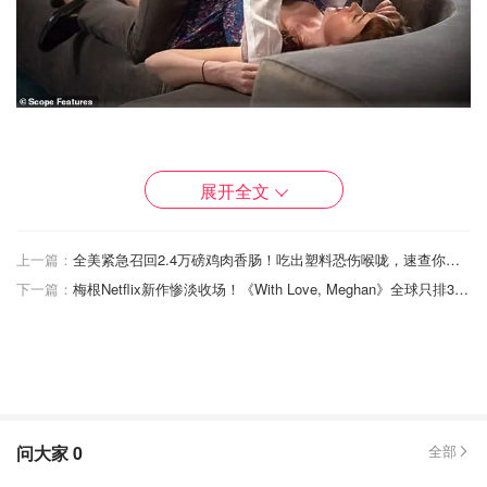
《佐治亚法则》（Georgia Rule） (2007)
展开全文
《鬼与骗子》（The Ghost and the Tout） (2018)
上一篇：
全美紧急召回2.4万磅鸡肉香肠！吃出塑料恐伤喉咙，速查你家冰箱！
《姜小姐，你爱过吗？》（Have You Ever Fallen in
下一篇：
梅根Netflix新作惨淡收场！《With Love, Meghan》全球只排383名
Love, Miss Jiang?） (第1季)
《人生计划A和B》（Life Plan A and B） (第1季)
《小人国》（Little Man） (2006)
问大家
0
全部