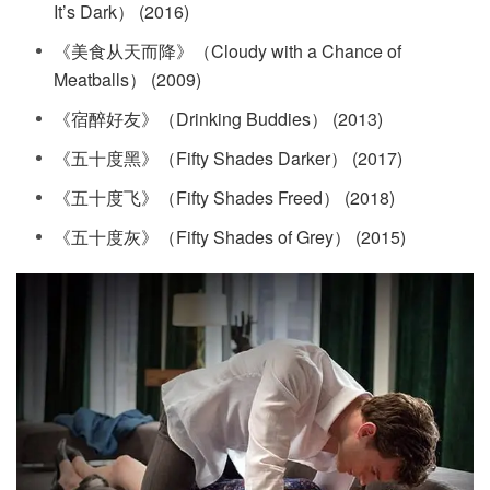
It’s Dark） (2016)
《美食从天而降》（Cloudy with a Chance of
Meatballs） (2009)
《宿醉好友》（Drinking Buddies） (2013)
《五十度黑》（Fifty Shades Darker） (2017)
《五十度飞》（Fifty Shades Freed） (2018)
《五十度灰》（Fifty Shades of Grey） (2015)