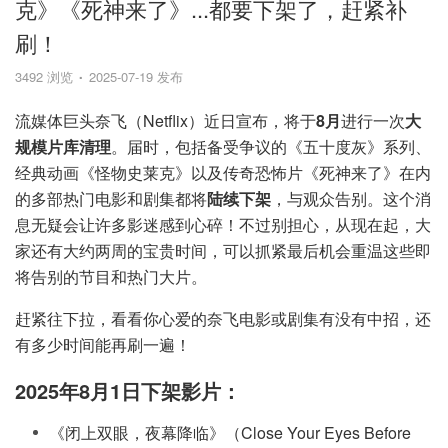
克》《死神来了》...都要下架了，赶紧补
刷！
3492 浏览
2025-07-19 发布
流媒体巨头奈飞（Netflix）近日宣布，将于
8月
进行一次
大
规模片库清理
。届时，包括备受争议的《五十度灰》系列、
经典动画《怪物史莱克》以及传奇恐怖片《死神来了》在内
的多部热门电影和剧集都将
陆续下架
，与观众告别。这个消
息无疑会让许多影迷感到心碎！不过别担心，从现在起，大
家还有大约两周的宝贵时间，可以抓紧最后机会重温这些即
将告别的节目和热门大片。
赶紧往下拉，看看你心爱的奈飞电影或剧集有没有中招，还
有多少时间能再刷一遍！
2025年8月1日下架影片：
《闭上双眼，夜幕降临》（Close Your Eyes Before