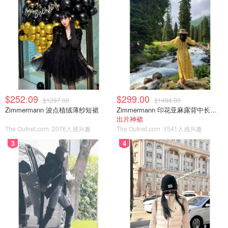
《七一》（’71） (2014)
《封锁》（Lockdown） (2021)
《爱是战争》（Love Is War） (2019)
《内罗毕》（Nairobby） (2021)
2025年8月6日下架影片：
$252.09
$299.00
$1297.00
$1494.00
Zimmermann 波点植绒薄纱短裙
Zimmermann 印花亚麻露背中长连衣裙
《单刀直入》（A Man Apart） (2003)
出片神裙
The Outnet.com
2076人感兴趣
The Outnet.com
1541人感兴趣
《DC萌宠特攻队》（DC League of Super-Pets）
3
4
(2022)
《诺比特》（Norbit） (2007)
《糖分冲刺》（Sugar Rush） (2019)
2025年8月7日下架影片：