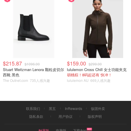
《神战：权力之眼》（Gods of Egypt） (2016)
《北上》（Up North） (2018)
2025年8月8日下架影片：
《菲利普》（Filip） (2022)
《尼姆贝》（Nimbe） (2019)
2025年8月9日下架影片：
$215.87
$159.00
$1096.00
$299.00
Stuart Weitzman Lenora 颗粒皮切尔
lululemon Cross Chill 女士功能夹克
《深蓝》（Deep Blue） (1999)
西靴 黑色
胡桃棕！8码起还有 快冲！
The Outnet.com
735人感兴趣
lululemon AU
669人感兴趣
《快乐男人2：另一项任务》（Merry Man 2: Another
Mission） (2019)
《彼得兔》（Peter Rabbit） (2018)
联系我们
黑五
InRewards
饭团外卖
隐私条款
用户协议
版权声明
触屏版
电脑版
下载App