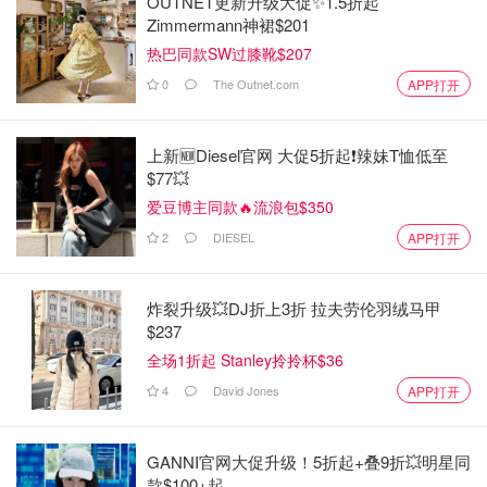
OUTNET更新升级大促✨1.5折起
Zimmermann神裙$201
《快乐男人：真正的约鲁巴恶魔》（Merry Men: The
热巴同款SW过膝靴$207
Real Yoruba Demons） (2018)
0
The Outnet.com
APP打开
2025年8月3日下架影片：
上新🆕Diesel官网 大促5折起❗️辣妹T恤低至
《芦荟》（Aloe Vera） (2020)
$77💥
《电梯宝宝》（Elevator Baby） (2019)
爱豆博主同款🔥流浪包$350
2
DIESEL
APP打开
《死神来了》（Final Destination） (2000)
炸裂升级💥DJ折上3折 拉夫劳伦羽绒马甲
$237
全场1折起 Stanley拎拎杯$36
4
David Jones
APP打开
GANNI官网大促升级！5折起+叠9折💥明星同
款$100+起