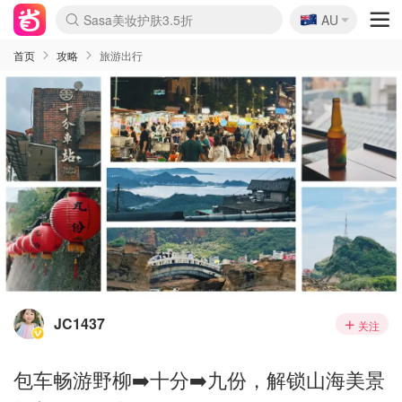
🇦🇺
Sasa美妆护肤3.5折
AU
lululemon折扣上新
SSENSE年中2.5折
FreshBeauty好价汇总
Cettire降价+叠9折
WWS Coles超市实拍
viagogo二手票捡漏
Myer超级周末
The Outnet奢牌1折起
David Jones 3折起
Flannels大牌1折
Perfumes Club护肤1折
AMIRO面罩$251
Amazon折扣汇总
eToro入金$200送$50
Amazon数码好物
ICONIC本周7.5折
ThedoubleF高奢地板价
Moose Knuckles 6折
丝芙兰5折起
EUFY摄像头$98
Selenichast首饰2折
Trip机票酒店促销
YSL送5件彩妆礼
Amazon家居好物
Amazon美妆护肤
雅漾大喷$8
过敏原检测盒$33
伊索独家赠50ml沐浴露
科颜氏高保湿面霜$29
SEALIFE海洋馆门票6折
丝塔芙大白罐$16
订阅Newsletter送香薰
Cult Beauty 6.8折
Harrods圣诞日历$525
LN-CC奢牌私促3折
d'Alba空姐喷雾$16
EVE LOM套装£56
Bernardelli独家4折
Adore Beauty 6折起
CT圣诞日历
Mytheresa奢品2.7折
Luxury Escapes 9折
Currentbody美容仪$881
MOON Garden Live
Roborock扫地机$649
Tingo Life水杯$24
Valentino官网5折
CR洗护套装$23
修丽可4件套$159
Myer彩妆2件7折
GANNI官网4.5折
Stylevana韩妆4折
Tessabit高奢8.5折
OGX洗发水$11
Amazon阿德莱德次日达
卡诗8.5折+赠礼
Philips Hue灯具8折
首页
攻略
旅游出行
JC1437
关注
包车畅游野柳➡️十分➡️九份，解锁山海美景