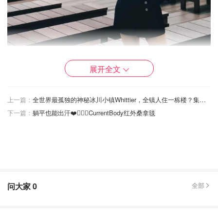
好晒！🌞
展开全文
上一篇：
全世界最孤独的神秘冰川小镇Whittier，全镇人住一栋楼？集学校警察局教堂监狱超市于一身
下一篇：
躺平也能出汗❤️🧖🏻‍♀️CurrentBody红外桑拿毯
问大家
0
全部