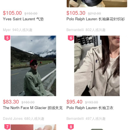
$105.00
$105.30
$150.00
$212.00
Yves Saint Laurent 气垫
Polo Ralph Lauren 长袖麻花针织衫
Myer
940人感兴趣
Bernardelli
802人感兴趣
5
6
由于天气炎热实在难受，我们就没呆多久返回停车场附近有
家叫“一间冰屋”的小食店，我们连忙下单买些消暑饮料和刨
冰🍧。叹着空调吃着刨冰～超级舒服！
$83.30
$95.40
$160.00
$193.00
The North Face M Glacier 抓绒夹克
Polo Ralph Lauren 长袖卫衣
David Jones
680人感兴趣
Bernardelli
497人感兴趣
7
8