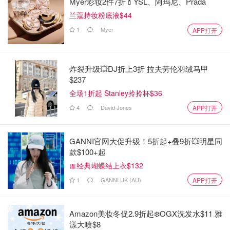
Myer彩妆2件7折💄YSL、阿玛尼、Prada
兰蔻持妆粉底液$44
1
Myer
APP打开
炸裂升级💥DJ折上3折 拉夫劳伦羽绒马甲
$237
全场1折起 Stanley拎拎杯$36
4
David Jones
APP打开
GANNI官网大促升级！5折起+叠9折💥明星同
款$100+起
🎀经典蝴蝶结上衣$132
1
GANNI UK (AU)
APP打开
Amazon美妆冬促2.9折起❄️OGX洗发水$11 雅
漾大喷$8