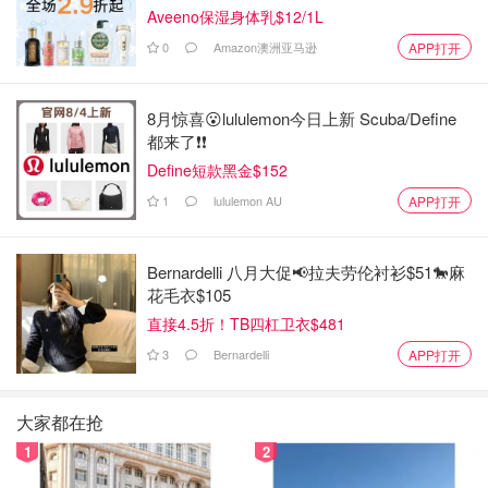
Aveeno保湿身体乳$12/1L
0
Amazon澳洲亚马逊
APP打开
8月惊喜😮lululemon今日上新 Scuba/Define
都来了❗️❗️
Define短款黑金$152
1
lululemon AU
APP打开
Bernardelli 八月大促📢拉夫劳伦衬衫$51🐎麻
花毛衣$105
直接4.5折！TB四杠卫衣$481
3
Bernardelli
APP打开
大家都在抢
1
2