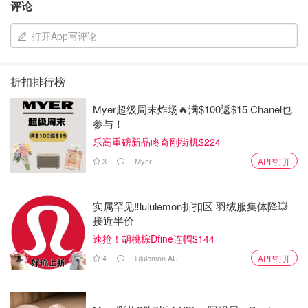
评论
打开App写评论
超级晒～人手一把伞来遮遮太阳。
我跟老公上次游台湾时没有来野柳，所以这次特地加入这行
折扣排行榜
程，去看看野柳女王头。 野柳女王头的成因是野柳的蕈状
Myer超级周末炸场🔥满$100返$15 Chanel也
岩层，在 1962年间，其中一颗蕈状岩顶部节理断裂，而形
参与！
成类似英国伊莉莎白女王头像。要跟女王头拍照要在指定的
乐高重磅新品咚奇刚街机$224
地方排队，有工作人员在疏导群众和提示拍照的人群不要逗
3
Myer
APP打开
留过长时间。
实属罕见‼️lululemon折扣区 羽绒服集体降💥
接近半价
速抢！胡桃棕Dfine连帽$144
4
lululemon AU
APP打开