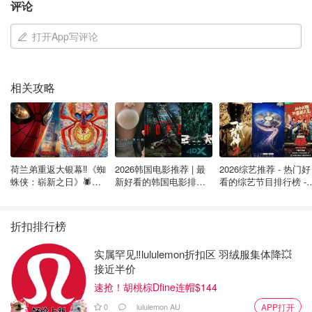
粉，但是最好是粗颗粒的，因为这道菜花椒味道比较重，要
评论
用质量比较好的花椒。
打开App写评论
相关攻略
荷兰弟重返大银幕‼️《蜘
2026韩国电影推荐 | 最
2026综艺推荐 - 热门好
蛛侠：崭新之日》🕷️北
新好看的韩国电影排行
看的综艺节目排行榜 - 
美热映中❣️阵容豪华✨🤩
榜，必看盘点！8月最
月最新:《​​披荆斩棘
新！(持续更新）
2026》回归啦
折扣排行榜
实属罕见‼️lululemon折扣区 羽绒服集体降💥
接近半价
速抢！胡桃棕Dfine连帽$144
0
lululemon AU
APP打开