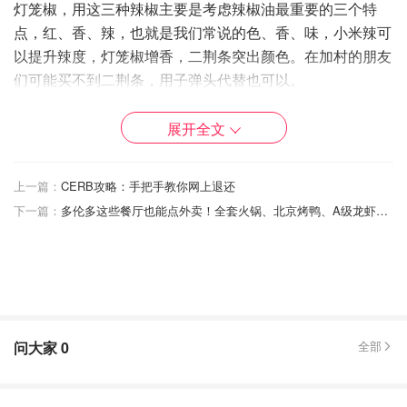
灯笼椒，用这三种辣椒主要是考虑辣椒油最重要的三个特
点，红、香、辣，也就是我们常说的色、香、味，小米辣可
以提升辣度，灯笼椒增香，二荆条突出颜色。在加村的朋友
们可能买不到二荆条，用子弹头代替也可以。
其他材料有：青花椒、红花椒、香菜根、小葱、大葱、姜
展开全文
片、八角、桂皮、草果（拍皮去籽，防止产生苦味）。
上一篇：
CERB攻略：手把手教你网上退还
下一篇：
多伦多这些餐厅也能点外卖！全套火锅、北京烤鸭、A级龙虾、鲍鱼套餐送上门，宅家口福不断~
问大家
0
全部
2. 首先把花椒炒香，然后打成粉末，当然也可以用买的花椒