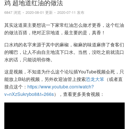
鸡 超地道红油的做法
6847 浏览
2020-08-01 更新
2020-07-11 发布
其实这道菜主要想说一下家常红油怎么做才更香，这个红油
的做法百搭，绝对正宗地道，最主要的是，真香！
口水鸡的名字来源于其中的麻椒，椒麻的味道麻痹了食客们
的嘴巴，让人不由自主地流下口水。当然，没吃之前就流口
水的话，只能说明你馋。
这是视频，不知道为什么这个论坛插YouTube视频会死，只
能放上B站的视频，另外欢迎油管上搜索
恐龙大笨
（或者直
接点这个：
https://www.youtube.com/watch?
v=nXzSukrybo8&t=266s
），查看更多美食视频：