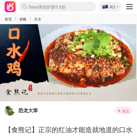
🇦🇺
Sasa美妆护肤3.5折
AU
lululemon本周上新
SSENSE年中3折
FreshBeauty好价汇总
Cettire降价+叠9折
Farfetch折上8折
WWS Coles超市实拍
viagogo二手票捡漏
Myer清仓1折起
The Outnet奢牌1折起
David Jones 3折起
Flannels大牌1折
Perfumes Club护肤1折
AMIRO返校季6.2折
Oweek抽奖送Airpods
Amazon折扣汇总
eToro入金$200送$50
Amazon数码好物
ICONIC本周7.5折
ThedoubleF高奢地板价
Moose Knuckles 6折
丝芙兰5折起
EUFY官网3.7折起
Selenichast首饰2折
Trip机票酒店促销
YSL送5件彩妆礼
Amazon家居好物
BIGBANG巡演开票
David Jones时尚3折
Amazon美妆护肤
雅漾大喷$8
过敏原检测盒$33
伊索独家赠50ml沐浴露
科颜氏送高保湿面霜
SEALIFE海洋馆门票6折
丝塔芙大白罐$16
订阅Newsletter送香薰
Cult Beauty 6.8折
Harrods圣诞日历2.3折
LN-CC奢牌私促3折
d'Alba空姐喷雾$16
EVE LOM套装逆天2折
Bernardelli独家4折
Adore Beauty 6折起
CT圣诞日历
Mytheresa奢品2.7折
首页
攻略
美食
恐龙大笨
关注
【食熊记】正宗的红油才能造就地道的口水