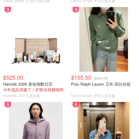
David Jones
2146人感兴趣
David Jones
410人感兴趣
3
4
4. 把打好的辣椒粉三等分，目的是为了用不同的油温激发
出辣椒三种不同的特点。用高油温炸的辣椒会激发它的香
味，就像油泼面里的辣椒，中油温则会释放辣椒里的辣味，
而低油温则浸出辣椒的红色素。
$525.00
$150.50
$269.00
在第一个碗里加少许生的白芝麻，这一碗用高油温，如果你
Harrods 2026 美妆倒数日历
Polo Ralph Lauren 卫衣 四分拉链
今年选品夯爆了！护肤全线都很绝
只有熟的白芝麻，把它加到第二或者第三碗里，因为高油温
Harrods
341人感兴趣
David Jones
339人感兴趣
会把生芝麻烫熟，熟芝麻烫...残；把第二步打的花椒粉的一
5
6
半加到第二个碗里，这一碗用中油温，因为花椒粉很容易
糊，我们之前又炒过一次，所以尽量让辣椒粉盖住花椒粉，
或者搅拌均匀；在第三个碗里加少许盐，加一点底味。