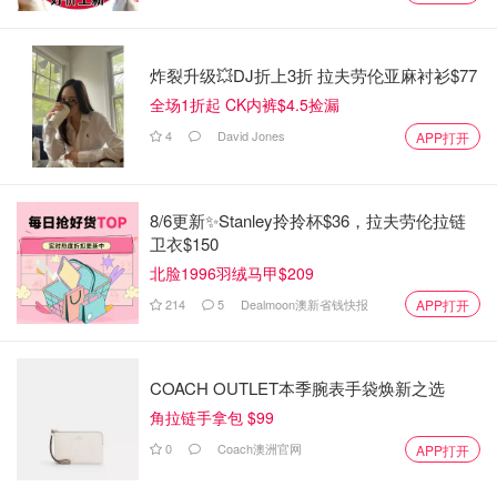
炸裂升级💥DJ折上3折 拉夫劳伦亚麻衬衫$77
全场1折起 CK内裤$4.5捡漏
4
David Jones
APP打开
8/6更新✨Stanley拎拎杯$36，拉夫劳伦拉链
卫衣$150
北脸1996羽绒马甲$209
214
5
Dealmoon澳新省钱快报
APP打开
COACH OUTLET本季腕表手袋焕新之选
角拉链手拿包 $99
0
Coach澳洲官网
APP打开