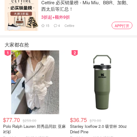
Cettire 必买销量榜 - Miu Miu、BBR、加鹅、
西太后等汇总！
3折起+额外9折
15
4
Cettire
APP打开
大家都在抢
1
2
$77.70
$36.75
$259.00
$70.00
Polo Ralph Lauren 郑秀晶同款 亚麻
Stanley Iceflow 2.0 吸管杯 30oz
衬衫
Dried Pine