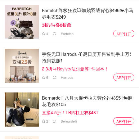
Farfetch终极狂欢💥加鹅羽绒背心$496🐎小马
标毛衣$249
3折起+叠8折😱
3. 然后把辣椒也炒一下，先炒一下花椒和辣椒主要是为了
4
Farfetch
APP打开
去除水分，这样炸出来的辣椒油更香。
然后把辣椒打成粗一点的末。
手慢无💥Harrods 圣诞日历开售🚨到手上万❗️
抢到就赚❗️
2.3折→Revive/法尔曼等1件回本！
6
Harrods
APP打开
Bernardelli 八月大促📢拉夫劳伦衬衫$51🐎麻
花毛衣$105
直接4.5折！TB四杠卫衣$481
2
Bernardelli
APP打开