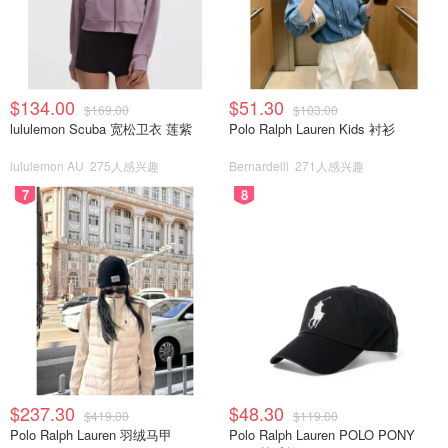
$134.00
$51.30
$169.00
$103.00
lululemon Scuba 宽松卫衣 莲紫
Polo Ralph Lauren Kids 衬衫
lululemon AU
275人感兴趣
Bernardelli
271人感兴趣
7
8
5. 把辣椒粉放在一旁备用，然后我们制油，油温四五成热
的时候把香菜根、小葱、大葱、姜片、八角、桂皮、草果放
到油里，其中八角、桂皮和草果我都提前泡过水，防止炸
糊。四五成热的油温大概在120℃～150℃，一成油温对应
30℃左右。
$237.30
$48.30
$419.00
$119.00
Polo Ralph Lauren 羽绒马甲
Polo Ralph Lauren POLO PONY