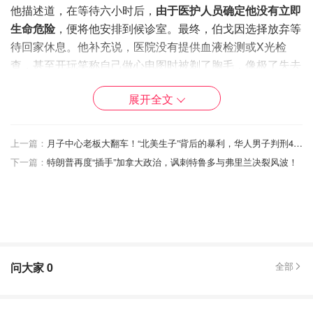
他描述道，在等待六小时后，
由于医护人员确定他没有立即
生命危险
，便将他安排到候诊室。最终，伯戈因选择放弃等
待回家休息。他补充说，医院没有提供血液检测或X光检
查，甚至开玩笑称自己做心电图时被剃了胸毛，像极了失去
力量的参孙。
展开全文
“我猜，如果我愿意再等18个小时，也许会做这些检查吧，”
伯戈因写道。
上一篇：
月子中心老板大翻车！“北美生子”背后的暴利，华人男子判刑41个月
伯戈因表示，在去医院之前他一点也不恐慌，但他表示，他
下一篇：
特朗普再度“插手”加拿大政治，讽刺特鲁多与弗里兰决裂风波！
感到胸部左侧疼痛、恶心，皮肤湿冷。“我试着呼吸一下，
看看发生了什么，但情况开始恶化，所以我去了急诊室。”
12月6日，伯戈因因突发动脉瘤突然去世。根据他的讣告，
他在生命的最后一天仍然未意识到病情的严重性，
而急诊室
的漫长等待让他错失了宝贵的救治机会
。
问大家
0
全部
“他的去世来得如此突然，令人难以置信，” 讣告中写道。