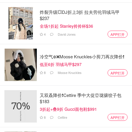
炸裂升级💥DJ折上3折 拉夫劳伦羽绒马甲
$237
全场1折起 Stanley拎拎杯$36
4
David Jones
APP打开
冷空气❄️❌️Moose Knuckles小剪刀再次降价❗️
低至6折 羽绒马甲$297
8
Moose Knuckles
APP打开
又双叒降价❗️Cettire 季中大促⏰珑骧饺子包
$183
3折起+叠9折 Gucci面包鞋$991
8
Cettire
APP打开