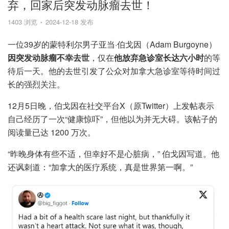
弃，回家后突发动脉瘤去世！
1403 浏览
2024-12-18 发布
一位39岁的蒙特利尔男子亚当·伯戈因（Adam Burgoyne）
因突发动脉瘤不幸去世
，仅在
他放弃急诊室长达六小时
的等
待后一天。他的去世引发了公众对加拿大急诊室等待时间过
长的强烈关注。
12月5日晚，伯戈因在社交平台X（原Twitter）上发帖表示
自己经历了一次“健康惊吓”，但他以为并无大碍。该帖子的
阅读量已达 1200 万次。
“昨晚身体有些不适，但幸好不是心脏病，” 伯戈因写道。他
还讽刺道：“加拿大的医疗系统，真是世界第一啊。”