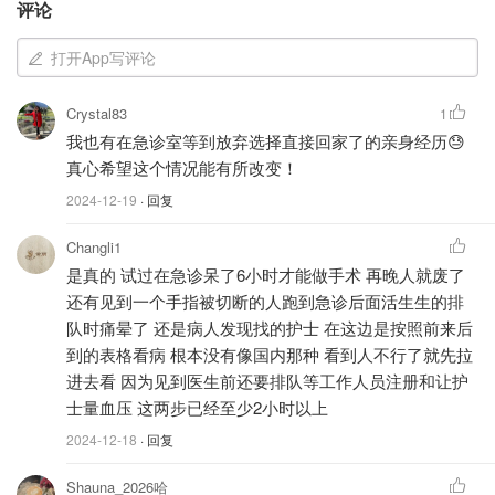
评论
伯戈因的离世不仅让家人和朋友陷入巨大的悲痛，也将加拿
大医疗系统的长期问题推到了风口浪尖。
打开App写评论
急诊室等待时间再成焦点
Crystal83
1
加拿大医学协会早前发布的报告指出，全国各地的急诊室持
我也有在急诊室等到放弃选择直接回家了的亲身经历😓
续超负荷运行，患者等待时间过长已成为常态。“除非进行
真心希望这个情况能有所改变！
系统性变革，否则这样的情况将一再重演。”
2024-12-19
· 回复
伯戈因的经历正是这一危机的缩影。他的家人和朋友在讣告
Changli1
中呼吁人们正视这一问题，同时表达了对他的深切怀念：
是真的 试过在急诊呆了6小时才能做手术 再晚人就废了
还有见到一个手指被切断的人跑到急诊后面活生生的排
“我们将怀念他的机智幽默、深刻的洞察力和坚定的信念。
队时痛晕了 还是病人发现找的护士 在这边是按照前来后
他总能在风雨中找到最重要的东西。”
到的表格看病 根本没有像国内那种 看到人不行了就先拉
进去看 因为见到医生前还要排队等工作人员注册和让护
伯戈因来自新斯科舍省，他不仅才华横溢，精通法语，擅长
士量血压 这两步已经至少2小时以上
钢琴演奏和烹饪，还曾战胜过酗酒和毒瘾的困扰。10月12
2024-12-18
· 回复
日，他刚刚庆祝自己**“戒毒六周年”** 的成就。
Shauna_2026哈