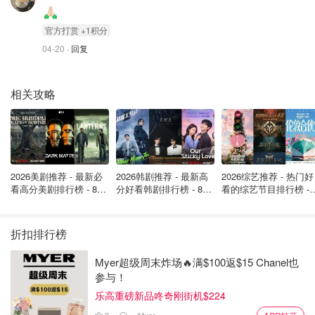
在他过去的访谈中，伯戈因坦言自己曾陷入酒精和冰毒成瘾
的漩涡，但最终凭借顽强的意志走出了黑暗：
官⽅打赏 +1积分
“学习自爱是我康复的重要一部分。”
04-20
· 回复
他的家人在讣告中写道：“在亚当的荣誉下，请拥抱你所爱
相关攻略
的人，珍惜每一天，烘烤面包，享受精致的奶酪。” 他们还
请求捐款给加拿大戒毒互助组织，以纪念伯戈因的奋斗和重
生。
伯戈因的故事引发了关于加拿大医疗系统的广泛讨论，也让
2026美剧推荐 - 最新必
2026韩剧推荐 - 最新高
2026综艺推荐 - 热门好
公众开始反思：如何确保类似的悲剧不再发生？
看高分美剧排行榜 - 8月
分好看韩剧排行榜 - 8月
看的综艺节目排行榜 - 
最新: 《​​足球教练 》第
最新：丁海寅《我的荒
月最新:《​​伦敦合伙人
一个本可以避免的悲剧，成为了对医疗系统改革的最强烈呼
四季回归！
糖恋爱 》上线❣️
回归啦
吁。正如他生前最后的那句自嘲：
折扣排行榜
“加拿大医疗系统，世界第一。”
Myer超级周末炸场🔥满$100返$15 Chanel也
参与！
在这句玩笑背后，是一个生命的悄然逝去，以及一个国家医
乐高重磅新品咚奇刚街机$224
疗体系亟需改革的警钟。
3
Myer