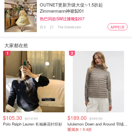
OUTNET更新升级大促✨1.5折起
Zimmermann神裙$201
热巴同款SW过膝靴$207
0
The Outnet.com
APP打开
大家都在抢
1
2
$105.30
$189.00
$212.00
$349.00
Polo Ralph Lauren 长袖麻花针织衫
lululemon Down and Around 羽绒夹克
暖揭灰！5.4折