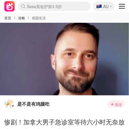
🇦🇺
Sasa美妆护肤3.5折
AU
lululemon折扣上新
SSENSE年中2.5折
FreshBeauty好价汇总
Cettire降价+叠9折
WWS Coles超市实拍
viagogo二手票捡漏
Myer超级周末
The Outnet奢牌1折起
David Jones 3折起
Flannels大牌1折
Perfumes Club护肤1折
AMIRO面罩$251
Amazon折扣汇总
eToro入金$200送$50
Amazon数码好物
ICONIC本周7.5折
ThedoubleF高奢地板价
Moose Knuckles 6折
丝芙兰5折起
EUFY摄像头$98
Selenichast首饰2折
Trip机票酒店促销
YSL送5件彩妆礼
Amazon家居好物
Amazon美妆护肤
雅漾大喷$8
过敏原检测盒$33
伊索独家赠50ml沐浴露
科颜氏高保湿面霜$29
SEALIFE海洋馆门票6折
丝塔芙大白罐$16
订阅Newsletter送香薰
Cult Beauty 6.8折
Harrods圣诞日历$525
LN-CC奢牌私促3折
d'Alba空姐喷雾$16
EVE LOM套装£56
Bernardelli独家4折
Adore Beauty 6折起
CT圣诞日历
Mytheresa奢品2.7折
Luxury Escapes 9折
Currentbody美容仪$881
MOON Garden Live
Roborock扫地机$649
Tingo Life水杯$24
Valentino官网5折
CR洗护套装$23
修丽可4件套$159
Myer彩妆2件7折
GANNI官网4.5折
Stylevana韩妆4折
Tessabit高奢8.5折
OGX洗发水$11
Amazon阿德莱德次日达
卡诗8.5折+赠礼
Philips Hue灯具8折
首页
攻略
校园生活
是不是有鸡腿吃
关注
惨剧！加拿大男子急诊室等待六小时无奈放