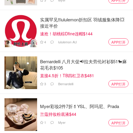
APP打开
来源：
nationalpost
封面：nationalpost
实属罕见‼️lululemon折扣区 羽绒服集体降💥
接近半价
安省平均急诊等待时间为22.9小时，创
下新高！医生们敦促政府找到解决方
速抢！胡桃棕Dfine连帽$144
案！
4
lululemon AU
APP打开
OOliviaZZ
4161
Bernardelli 八月大促📢拉夫劳伦衬衫$51🐎麻
医疗危机再次引爆！加拿大37岁三孩
花毛衣$105
妈妈新年夜急诊室等候7小时死亡！家
直接4.5折！TB四杠卫衣$481
人怒告卫生局！
3
Bernardelli
APP打开
OOliviaZZ
2986
Myer彩妆2件7折💄YSL、阿玛尼、Prada
惊了！加拿大两名患者在急诊等待治
兰蔻持妆粉底液$44
疗时死亡，正在进行多项调查以确定
死亡原因！
1
Myer
APP打开
是momo酱
1905