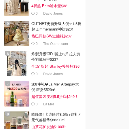
4折起 Brita滤水壶$32
0
David Jones
OUTNET更新升级大促✨1.5折
起 Zimmermann神裙$201
热巴同款SW过膝靴$207
0
The Outnet.com
炸裂升级💥DJ折上3折 拉夫劳
伦羽绒马甲$237
全场1折起 Stanley拎拎杯$36
0
David Jones
送8件礼❤️La Mer Afterpay大
促 狂撒$529💰
超值套装变相5.5折💥$249！
0
La Mer
降降降‼️卡诗限时8.5折+赠礼⚡
元气姜精华$86/90ml
山茶花护发油$100🌺