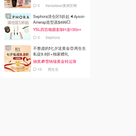
0
Kerastase澳洲官网
Sephora清仓区5折起🔈dyson
Airwrap造型器$499💥
YSL四宫格眼影$91($130)👀
0
Sephora
不整虚的❗️七夕送黄金😍周生生
私促8.8折+独家赠礼
抽奖🎁雪纳瑞黄金转运珠
10
周生生