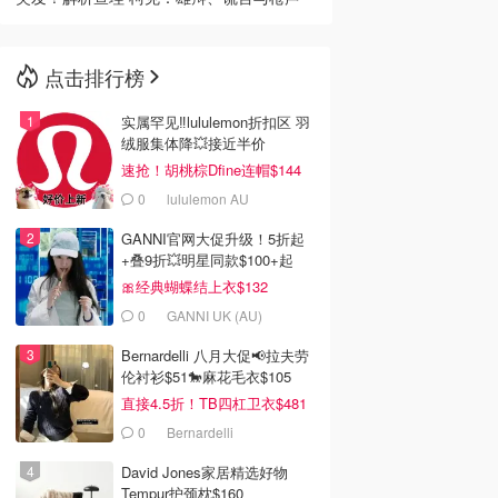
点击排行榜
实属罕见‼️lululemon折扣区 羽
绒服集体降💥接近半价
速抢！胡桃棕Dfine连帽$144
0
lululemon AU
GANNI官网大促升级！5折起
+叠9折💥明星同款$100+起
🎀经典蝴蝶结上衣$132
0
GANNI UK (AU)
Bernardelli 八月大促📢拉夫劳
伦衬衫$51🐎麻花毛衣$105
直接4.5折！TB四杠卫衣$481
0
Bernardelli
David Jones家居精选好物
Tempur护颈枕$160