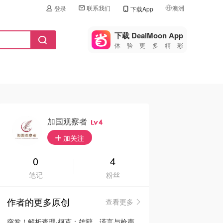
联系我们
澳洲
登录
下载App
🇺🇸
美国
下载 DealMoon App
体验更多精彩
🇨🇳
中国
🇨🇦
加拿大
🇬🇧
英国
🇩🇪
德国
加国观察者
4
🇫🇷
加关注
法国
🇮🇹
0
4
意大利
笔记
粉丝
🇦🇺
澳洲
作者的更多原创
查看更多
🇳🇿
新西兰
突发！解析查理·柯克：雄辩、谎言与枪声