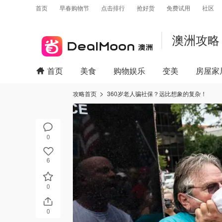
首页
早春购物节
点击排行
抢好货
免费试用
社区
澳洲攻略
首页
美食
购物娱乐
变美
房屋家
攻略首页
360岁老人骗社保？远比想象的复杂！
0
6
0
0