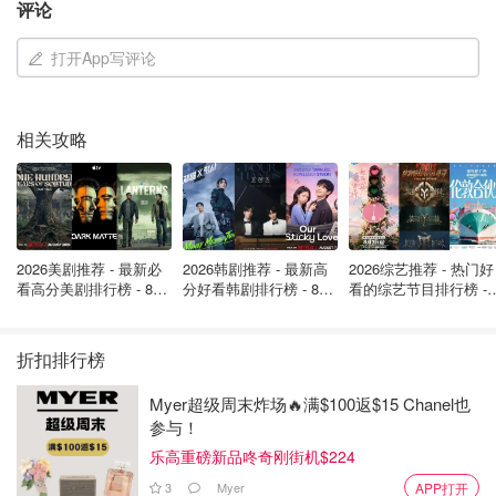
评论
打开App写评论
相关攻略
2026美剧推荐 - 最新必
2026韩剧推荐 - 最新高
2026综艺推荐 - 热门好
到了雪场，现实给了她当头一棒——领装备要看护照，性别
看高分美剧排行榜 - 8月
分好看韩剧排行榜 - 8月
看的综艺节目排行榜 - 
最新: 《​​足球教练 》第
最新：丁海寅《我的荒
月最新:《​​伦敦合伙人
对不上直接露馅！
四季回归！
糖恋爱 》上线❣️
回归啦
折扣排行榜
750欧的票用不了，只能当场花1100欧重买。原票主好心给
她退了750欧，没想到25欧姐竟然要求对方AA那1100欧的
Myer超级周末炸场🔥满$100返$15 Chanel也
新票，理由是"如果你当初给我改名，我就不用多花钱了"！
参与！
（原票主：？？？）
乐高重磅新品咚奇刚街机$224
3
Myer
APP打开