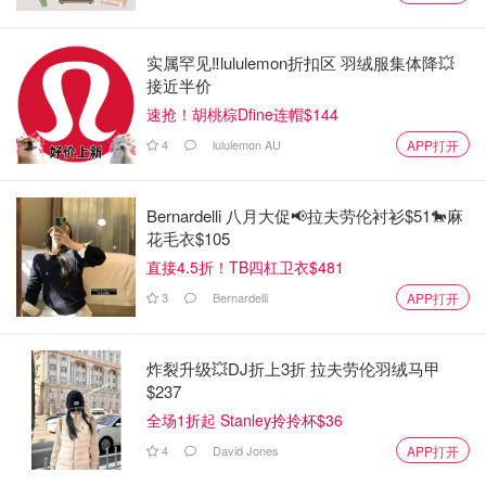
实属罕见‼️lululemon折扣区 羽绒服集体降💥
接近半价
速抢！胡桃棕Dfine连帽$144
4
lululemon AU
APP打开
Bernardelli 八月大促📢拉夫劳伦衬衫$51🐎麻
花毛衣$105
直接4.5折！TB四杠卫衣$481
3
Bernardelli
APP打开
更绝的还在后头！25欧姐转头就去前台演苦情戏，添油加醋
炸裂升级💥DJ折上3折 拉夫劳伦羽绒马甲
说自己被黄牛骗了高价票（实际上人家原价转让的）。明明
$237
UCPA规定不能退票，她硬是靠着"头疼拉肚子快死了"的演
全场1折起 Stanley拎拎杯$36
技，成功退回了1100欧。
4
David Jones
APP打开