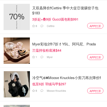
又双叒降价❗️Cettire 季中大促⏰珑骧饺子包
$183
3折起+叠9折 Gucci面包鞋$991
8
Cettire
APP打开
Myer彩妆2件7折💄YSL、阿玛尼、Prada
兰蔻持妆粉底液$44
1
Myer
APP打开
冷空气❄️❌️Moose Knuckles小剪刀再次降价❗️
低至6折 羽绒马甲$297
结果就是：原票主被终身拉黑，禁止进入欧洲所有雪场！
8
Moose Knuckles
APP打开
前台看她"病得不轻"，赶紧叫了出租车送医。结果车一到，
25欧姐瞬间"病愈"，大喊不去医院要去机场。