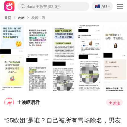
🇦🇺
Sasa美妆护肤3.5折
AU
lululemon折扣上新
SSENSE年中2.5折
FreshBeauty好价汇总
Cettire降价+叠9折
WWS Coles超市实拍
viagogo二手票捡漏
Myer超级周末
The Outnet奢牌1折起
David Jones 3折起
Flannels大牌1折
Perfumes Club护肤1折
AMIRO面罩$251
Amazon折扣汇总
eToro入金$200送$50
Amazon数码好物
ICONIC本周7.5折
ThedoubleF高奢地板价
Moose Knuckles 6折
丝芙兰5折起
EUFY摄像头$98
Selenichast首饰2折
Trip机票酒店促销
YSL送5件彩妆礼
Amazon家居好物
Amazon美妆护肤
雅漾大喷$8
过敏原检测盒$33
伊索独家赠50ml沐浴露
科颜氏高保湿面霜$29
SEALIFE海洋馆门票6折
丝塔芙大白罐$16
订阅Newsletter送香薰
Cult Beauty 6.8折
Harrods圣诞日历$525
LN-CC奢牌私促3折
d'Alba空姐喷雾$16
EVE LOM套装£56
Bernardelli独家4折
Adore Beauty 6折起
CT圣诞日历
Mytheresa奢品2.7折
Luxury Escapes 9折
Currentbody美容仪$881
MOON Garden Live
Roborock扫地机$649
Tingo Life水杯$24
Valentino官网5折
CR洗护套装$23
修丽可4件套$159
Myer彩妆2件7折
GANNI官网4.5折
Stylevana韩妆4折
Tessabit高奢8.5折
OGX洗发水$11
Amazon阿德莱德次日达
卡诗8.5折+赠礼
Philips Hue灯具8折
首页
攻略
校园生活
土澳晒晒君
关注
“25欧姐”是谁？自己被所有雪场除名，男友