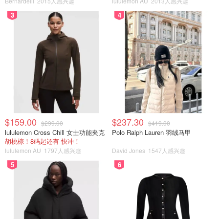
Bernardelli
2015人感兴趣
lululemon AU
2013人感兴趣
3
4
$159.00
$237.30
$299.00
$419.00
lululemon Cross Chill 女士功能夹克
Polo Ralph Lauren 羽绒马甲
胡桃棕！8码起还有 快冲！
lululemon AU
1797人感兴趣
David Jones
1547人感兴趣
5
6
事情到这儿还没完！25欧姐先跑小红书发帖，试图卖惨。结
果被网友火眼金睛看穿春秋笔法，评论区直接翻车。