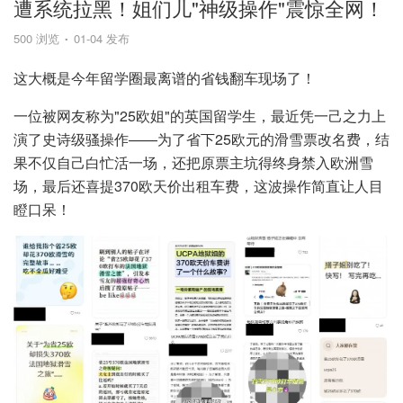
遭系统拉黑！姐们儿"神级操作"震惊全网！
500 浏览
01-04 发布
这大概是今年留学圈最离谱的省钱翻车现场了！
一位被网友称为"25欧姐"的英国留学生，最近凭一己之力上
演了史诗级骚操作——为了省下25欧元的滑雪票改名费，结
果不仅自己白忙活一场，还把原票主坑得终身禁入欧洲雪
场，最后还喜提370欧天价出租车费，这波操作简直让人目
瞪口呆！