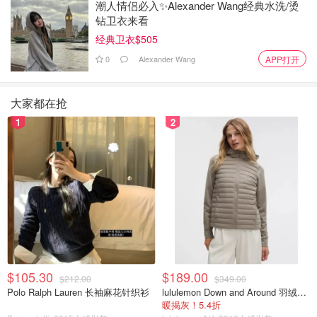
潮人情侣必入✨Alexander Wang经典水洗/烫
钻卫衣来看
经典卫衣$505
0
Alexander Wang
APP打开
大家都在抢
1
2
这趟370欧的天价车程，直接让她省下的50欧改名费变成了
$105.30
$189.00
$212.00
$349.00
笑话。
Polo Ralph Lauren 长袖麻花针织衫
lululemon Down and Around 羽绒夹克
暖揭灰！5.4折