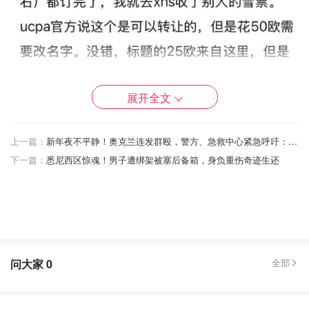
展开全文
上一篇：
新年夜不平静！奥克兰连发群殴，警方、急救中心紧急呼吁：别让跨年变跨劫！
下一篇：
悉尼西区惊魂！男子遭绑架被塞后备箱，身负重伤奇迹生还
好戏这才刚刚开始！！！
为了省钱，她硬是选了20小时转机航班；为了省行李额，把
滑雪装备全穿身上登机；为了省1欧厕所钱，憋了一整夜没
上厕所！结果临出发发现忘带充电线，反手就花25欧买了根
苹果线（这操作就很迷）。
问大家
0
全部