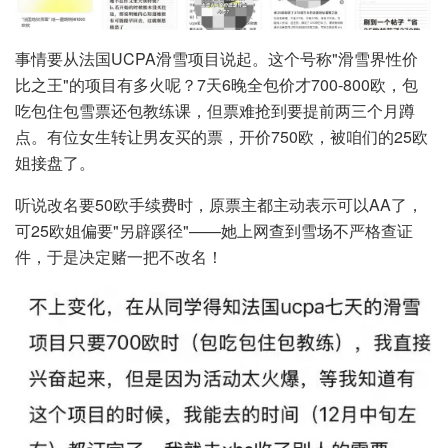
事情要从法国UCPA滑雪项目说起。这个号称"滑雪界性价
比之王"的项目有多火呢？7天6晚全包价才700-800欧，包
吃包住包雪票还包教练课，但票难抢到要提前两三个月蹲
点。有位女生转让男友买的票，开价750欧，被咱们的25欧
姐接盘了。
听说改名要50欧手续费时，原票主都主动表示可以AA了，
可25欧姐偏要"另辟蹊径"——她上网查到雪场不严格查证
件，于是决定赌一把不改名！