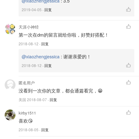
:
3.5
@xiaozhengjessica
2019-04-05
· 回复
天涯小神经
第一次在dm的留言就给你啦，好赞好搭配！
2018-08-12
· 回复
:
谢谢亲爱的！
@xiaozhengjessica
2018-08-12
· 回复
匿名用户
没看到一次你的文章，都会通篇看完，😁
没有现货，通通都是按照订单生产，制作周期要10-20天！
超过160美金就可以全球免运费，价格要比一般羊绒品牌低
美国
2018-08-07
· 回复
一半。具体可以戳这里看《
一个款式来几件，高效生活就
kirby1511
是怎么简单！
》
喜欢😘
粉色阔腿裤是我偶然发现的一个澳洲本土品牌Rebecca
2018-08-05
· 回复
Vallance 。品牌以其褶饰、挖剪和开衩细节等女人味的细