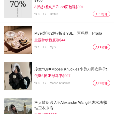
大概我真的年纪到了，越来越能欣赏胸针的美。最近疯狂地
3折起+叠9折 Gucci面包鞋$991
迷恋上买胸针！这枚猫头鹰胸针是我在大都会博物馆的艺术
8
Cettire
APP打开
商店里入的（没错啦，我最爱逛的是博物馆的艺术品商店，
曾经买过好多东西～），一眼就相中了！
Myer彩妆2件7折💄YSL、阿玛尼、Prada
兰蔻持妆粉底液$44
1
Myer
APP打开
冷空气❄️❌️Moose Knuckles小剪刀再次降价❗️
低至6折 羽绒马甲$297
8
Moose Knuckles
APP打开
潮人情侣必入✨Alexander Wang经典水洗/烫
钻卫衣来看