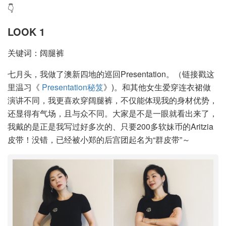
👇
LOOK 1
关键词：阔腿裤
七月头，我做了澳新四地的巡回Presentation。（链接戳这
里温习《
Presentation秘笈
》)。和其他女生爱穿连衣裙做
演讲不同，我更喜欢穿阔腿裤，不仅能体现我的身材优势，
还显得有气场，且与众不同。大家是不是一眼就看出来了，
我戴的是正是我写过好多次的、只要200多软妹币的Aritzia
皮带！没错，已经被小郑的后宫团起名为“群皮带”～