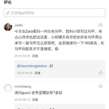
鞋：Aquazzura
评论
我以前也怕职场穿粉色太幼齿，其实用黑色压住粉色就不会
打开App写评论
有这样的烦恼啦！黑色羊绒上衣是我定做的大律师同款，来
自一个英国的Maison Cashmere品牌。
JadeL
今天在Zara看到一件白色马甲。想到小郑写过马甲。有
点心痒痒也想试试看。小郑哪天有空把你所有马甲秀出
来写一篇马甲怎么穿搭吧。这里顺便问一下160身高，长
马甲到那里才不显矮呢。😄
2019-04-05
· 回复
:
好
@xiaozhengjessica
2019-04-05
· 回复
michelweng
请问gucci 皮带是哪款呀?多款
2018-08-19
· 回复