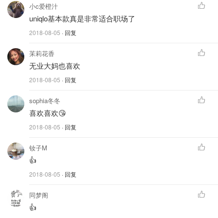
小c爱橙汁
节，加上考究的剪裁，迅速获得很多好莱坞一线明星的青
uniqlo基本款真是非常适合职场了
睐。知道你会问为啥没买一套？因为我不喜欢西装手腕处开
2018-08-05
· 回复
衩的设计。这身是2018年下半年新款，不打折2000多软妹
币。我考虑好几天，咬咬牙，还是出手了！
苿莉花香
无业大妈也喜欢
2018-08-05
· 回复
sophia冬冬
喜欢喜欢😘
2018-08-05
· 回复
钕子M
👍
2018-08-05
· 回复
同梦阁
👍