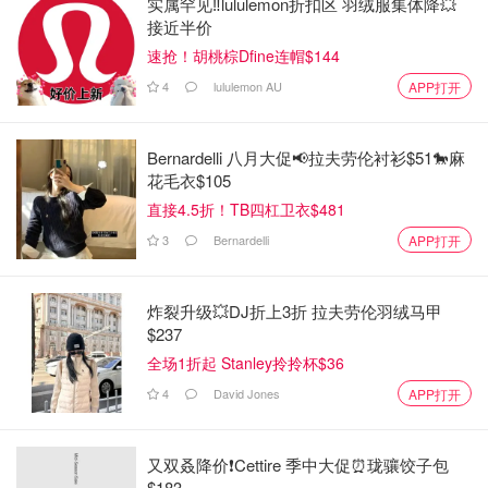
实属罕见‼️lululemon折扣区 羽绒服集体降💥
接近半价
速抢！胡桃棕Dfine连帽$144
4
lululemon AU
APP打开
Bernardelli 八月大促📢拉夫劳伦衬衫$51🐎麻
花毛衣$105
直接4.5折！TB四杠卫衣$481
3
Bernardelli
APP打开
Zara
FLARED TROUSERS - CO-ORD SETS-
炸裂升级💥DJ折上3折 拉夫劳伦羽绒马甲
WOMAN | ZARA Australia
$237
$69
购买
全场1折起 Stanley拎拎杯$36
4
David Jones
APP打开
LOOK 2
关键词：胸针
又双叒降价❗️Cettire 季中大促⏰珑骧饺子包
$183