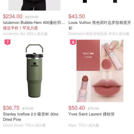
< 单品推荐 >
$234.00
$43.50
买胸针要秉承宁缺毋滥的原则。找了半天推荐这枚Etro的胸
$429.00
lululemon Bubble-Hem 600蓬松羽绒夹克
Louis Vuitton 黑色荷叶边罗纹棉质开
针，作旧的金色配闪烁的水晶，比我的猫头鹰胸针小一圈，
接近半价！罕见力度
衫
用途也更广一点。可以别在衣服上，还可以像模特那样别在
lululemon AU
883人感兴趣
Dealmoon澳新省钱快报
818人感兴趣
半裙甚至包包上，喜欢的同学可以移步去Net-a-
7
8
porter.com，一千出头。再说一遍，找不到好看的胸针就不
要买，好东西值得等待。
$36.75
$50.40
$70.00
$72.00
Stanley Iceflow 2.0 吸管杯 30oz
Yves Saint Laurent 裸粉管
Dried Pine
David Jones
750人感兴趣
Myer
703人感兴趣