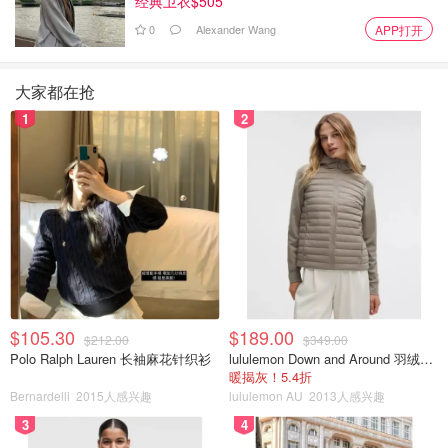
经典卫衣$505
0
Alexander Wang
APP打开
大家都在抢
xiaozhengjessica
13
1
2
终于下班啦，累得精疲力尽，还好本周很有成效。zara
的套装装淑女，猫头鹰🦉胸针怎么样？
包：Burberry，衣服：Zara，
鞋：Aquazzura
猫头鹰是智慧和知识的象征，所以在西方国家，你会发现很
多猫头鹰首饰和家居饰品。虽然一眼就相中，但是1200软
$105.30
$189.00
$212.00
$349.00
妹币实在很难下手！思前想后，觉得一枚好看的胸针用处非
Polo Ralph Lauren 长袖麻花针织衫
lululemon Down and Around 羽绒夹克
暖揭灰！5.4折
常多，不光可以别在大衣、西装、毛衣上，衬衣甚至裙子上
Bernardelli
2015人感兴趣
lululemon AU
2013人感兴趣
都可以，一枚胸针能改变整体造型，而且可以让一身基本款
3
4
显得很贵！改天我会专门写一篇文章的。