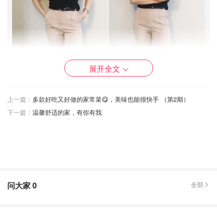
展开全文
上一篇：
多款好吃又好做的家常菜😋，美味也能很快手 （第2期）
下一篇：
温馨舒适的家，有你有我
xiaozhengjessica
13
黑色上衣压住了粉色的甜腻，好喜欢。定做的
maisoncashmere上衣，配澳洲品牌Rebecca Vallance的
粉色阔腿裤，再加大都会博物馆艺术商店买的猫头鹰🦉
问大家
0
全部
胸针，这样去开会，还不错吧！😍