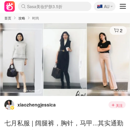
🇦🇺
Sasa美妆护肤3.5折
AU
lululemon折扣上新
SSENSE年中2.5折
FreshBeauty好价汇总
Cettire降价+叠9折
WWS Coles超市实拍
viagogo二手票捡漏
Myer超级周末
The Outnet奢牌1折起
David Jones 3折起
Flannels大牌1折
Perfumes Club护肤1折
AMIRO面罩$251
Amazon折扣汇总
eToro入金$200送$50
Amazon数码好物
ICONIC本周7.5折
ThedoubleF高奢地板价
Moose Knuckles 6折
丝芙兰5折起
EUFY摄像头$98
Selenichast首饰2折
Trip机票酒店促销
YSL送5件彩妆礼
Amazon家居好物
Amazon美妆护肤
雅漾大喷$8
过敏原检测盒$33
伊索独家赠50ml沐浴露
科颜氏高保湿面霜$29
SEALIFE海洋馆门票6折
丝塔芙大白罐$16
订阅Newsletter送香薰
Cult Beauty 6.8折
Harrods圣诞日历$525
LN-CC奢牌私促3折
d'Alba空姐喷雾$16
EVE LOM套装£56
Bernardelli独家4折
Adore Beauty 6折起
CT圣诞日历
Mytheresa奢品2.7折
Luxury Escapes 9折
Currentbody美容仪$881
MOON Garden Live
Roborock扫地机$649
Tingo Life水杯$24
Valentino官网5折
CR洗护套装$23
修丽可4件套$159
Myer彩妆2件7折
GANNI官网4.5折
Stylevana韩妆4折
Tessabit高奢8.5折
OGX洗发水$11
Amazon阿德莱德次日达
卡诗8.5折+赠礼
Philips Hue灯具8折
首页
攻略
时尚
2
xiaozhengjessica
关注
七月私服 | 阔腿裤，胸针，马甲...其实通勤