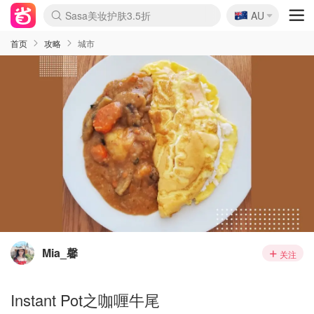
🇦🇺
Sasa美妆护肤3.5折
AU
lululemon折扣上新
SSENSE年中2.5折
FreshBeauty好价汇总
Cettire降价+叠9折
WWS Coles超市实拍
viagogo二手票捡漏
Myer超级周末
The Outnet奢牌1折起
David Jones 3折起
Flannels大牌1折
Perfumes Club护肤1折
AMIRO面罩$251
Amazon折扣汇总
eToro入金$200送$50
Amazon数码好物
ICONIC本周7.5折
ThedoubleF高奢地板价
Moose Knuckles 6折
丝芙兰5折起
EUFY摄像头$98
Selenichast首饰2折
Trip机票酒店促销
YSL送5件彩妆礼
Amazon家居好物
Amazon美妆护肤
雅漾大喷$8
过敏原检测盒$33
伊索独家赠50ml沐浴露
科颜氏高保湿面霜$29
SEALIFE海洋馆门票6折
丝塔芙大白罐$16
订阅Newsletter送香薰
Cult Beauty 6.8折
Harrods圣诞日历$525
LN-CC奢牌私促3折
d'Alba空姐喷雾$16
EVE LOM套装£56
Bernardelli独家4折
Adore Beauty 6折起
CT圣诞日历
Mytheresa奢品2.7折
Luxury Escapes 9折
Currentbody美容仪$881
MOON Garden Live
Roborock扫地机$649
Tingo Life水杯$24
Valentino官网5折
CR洗护套装$23
修丽可4件套$159
Myer彩妆2件7折
GANNI官网4.5折
Stylevana韩妆4折
Tessabit高奢8.5折
OGX洗发水$11
Amazon阿德莱德次日达
卡诗8.5折+赠礼
Philips Hue灯具8折
首页
攻略
城市
Mia_馨
关注
Instant Pot之咖喱牛尾