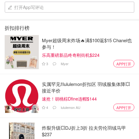
打开App写评论
折扣排行榜
Myer超级周末炸场🔥满$100返$15 Chanel也
参与！
乐高重磅新品咚奇刚街机$224
3
Myer
APP打开
1.牛尾巴清洗干净
实属罕见‼️lululemon折扣区 羽绒服集体降💥
接近半价
速抢！胡桃棕Dfine连帽$144
4
lululemon AU
APP打开
炸裂升级💥DJ折上3折 拉夫劳伦羽绒马甲
$237