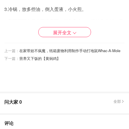
3.冷锅，放多些油，倒入蛋液，小火煎。
4.煎至下面金黄上面半凝固，倒入盘中，一半放入米饭，另
一半像盖被子一样盖起来，再倒入咖喱就大功告成喇！！！
展开全文
咖喱拌饭太满足了！我吃不完的咖喱就放在小锅里，第二天
要吃的时候，煮滚就好了～不过要记得加热时小心搅拌，不
上一篇：
在家带娃不疯魔，纸箱废物利用制作手动打地鼠Whac-A-Mole
要糊了～嘿嘿嘿
下一篇：
营养又下饭的【黄焖鸡】
问大家
0
全部
评论