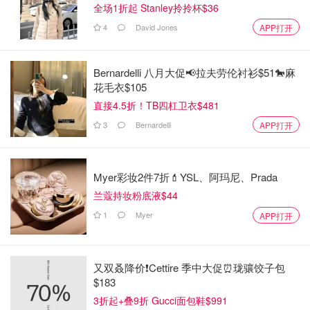
全场1折起 Stanley拎拎杯$36
4
David Jones
APP打开
Bernardelli 八月大促📢拉夫劳伦衬衫$51🐎麻
花毛衣$105
直接4.5折！TB四杠卫衣$481
3
Bernardelli
APP打开
Myer彩妆2件7折💄YSL、阿玛尼、Prada
兰蔻持妆粉底液$44
1
Myer
APP打开
又双叒降价❗️Cettire 季中大促⏰珑骧饺子包
$183
3折起+叠9折 Gucci面包鞋$991