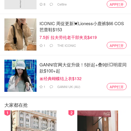
8
Cettire
APP打开
ICONIC 周促更新💓Lioness小鹿裤$66 COS
芭蕾鞋$153
7.5折 拉夫劳伦老干部夹克$419
1
THE ICONIC
APP打开
GANNI官网大促升级！5折起+叠9折💥明星同
款$100+起
🎀经典蝴蝶结上衣$132
1
GANNI UK (AU)
APP打开
大家都在抢
1
2