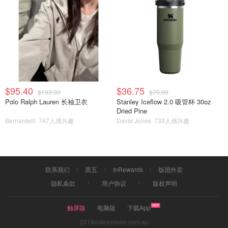
$95.40
$36.75
$193.00
$70.00
Polo Ralph Lauren 长袖卫衣
Stanley Iceflow 2.0 吸管杯 30oz
Dried Pine
Bernardelli
747人感兴趣
David Jones
733人感兴趣
联系我们
黑五
InRewards
饭团外卖
隐私条款
用户协议
版权声明
触屏版
电脑版
下载App
2019©dealmoon.com.au