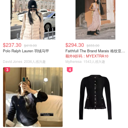
$237.30
$294.30
$419.00
$655.00
Polo Ralph Lauren 羽绒马甲
Faithfull The Brand Marais 格纹亚麻吊带中长连衣裙
额外9折码：MYEXTRA10
David Jones
2036人感兴趣
Mytheresa
1543人感兴趣
3
4