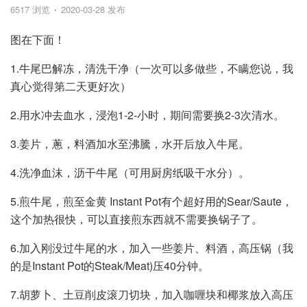
6517 浏览
2020-03-28 发布
图在下面！
1.牛尾巴解冻，清洗干净（一次可以多做些，不瞒您说，我
真心觉得第二天更好次）
2.用水冲去血水，浸泡1-2-小时，期间需要换2-3次清水。
3.姜片，蔥，料酒加水至沸騰，水开后放入牛尾。
4.洗净血沫，沥干牛尾（可用厨房纸吸干水分）。
5.煎牛尾，煎至金黄 Instant Pot有个超好用的Sear/Saute，
这个加热很快，可以直接煎东西就不需要换锅子了。
6.加入刚没过牛尾的水，加入一些姜片、料酒，高压锅（我
的是Instant Pot的Steak/Meat)压40分钟。
7.胡萝卜、土豆削皮滚刀切块，加入咖喱块和椰浆放入高压