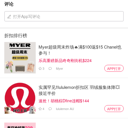
评论
打开App写评论
折扣排行榜
Myer超级周末炸场🔥满$100返$15 Chanel也
参与！
乐高重磅新品咚奇刚街机$224
图片来自于@Amazon ，版权属于原作者
3
Myer
APP打开
Amazon
Amazon.com : 120 Retainer and Denture
实属罕见‼️lululemon折扣区 羽绒服集体降💥
Cleaning Tablets (4 Months Supply) - Cleaner
接近半价
Removes Bad Odor, Plaque, Stains from
$17.97
购买
速抢！胡桃棕Dfine连帽$144
Dentures, Retainers, Night Guards, Mouth
Guard, and Removable Dental Appliances.
4
lululemon AU
APP打开
Amazon
Made In USA : Beauty
Amazon.com : 240 Retainer and Denture
Cleaning Tablets (8 Months Supply) - Cleaner