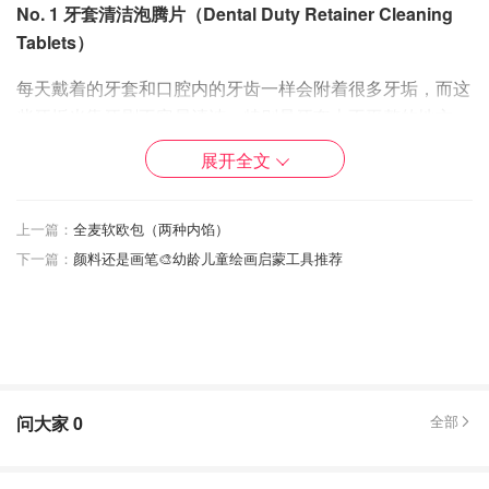
No. 1 牙套清洁泡腾片（Dental Duty Retainer Cleaning
Tablets）
每天戴着的牙套和口腔内的牙齿一样会附着很多牙垢，而这
些牙垢光靠牙刷不容易清洁，特别是牙套上不平整的地方，
时间长了牙套便会发黄甚至发臭。而这个时候我们就需要借
展开全文
助牙套泡腾片了。这款Dental Duty的retainer cleansing
tablets可以温和有效地清洁牙套上的牙菌斑、污渍和恶臭；
清新的薄荷味，功能强大能够杀死99％引起难闻气味和口臭
上一篇：
全麦软欧包（两种内馅）
的细菌；同时使牙套或者保持器洁净如新。和VC泡腾片很
下一篇：
颜料还是画笔🎨幼龄儿童绘画启蒙工具推荐
像，把牙套放在水里，加入一片泡腾片，其自动溶解后就能
在不知不觉中让牙套焕然一新。（Amazon销量冠军，蓝色
是新款，绿色是旧款。）
问大家
0
全部