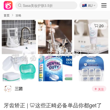
🇦🇺
Sasa美妆护肤3.5折
AU
lululemon折扣上新
SSENSE年中2.5折
FreshBeauty好价汇总
Cettire降价+叠9折
WWS Coles超市实拍
viagogo二手票捡漏
Myer超级周末
The Outnet奢牌1折起
David Jones 3折起
Flannels大牌1折
Perfumes Club护肤1折
AMIRO面罩$251
Amazon折扣汇总
eToro入金$200送$50
Amazon数码好物
ICONIC本周7.5折
ThedoubleF高奢地板价
Moose Knuckles 6折
丝芙兰5折起
EUFY摄像头$98
Selenichast首饰2折
Trip机票酒店促销
YSL送5件彩妆礼
Amazon家居好物
Amazon美妆护肤
雅漾大喷$8
过敏原检测盒$33
伊索独家赠50ml沐浴露
科颜氏高保湿面霜$29
SEALIFE海洋馆门票6折
丝塔芙大白罐$16
订阅Newsletter送香薰
Cult Beauty 6.8折
Harrods圣诞日历$525
LN-CC奢牌私促3折
d'Alba空姐喷雾$16
EVE LOM套装£56
Bernardelli独家4折
Adore Beauty 6折起
CT圣诞日历
Mytheresa奢品2.7折
Luxury Escapes 9折
Currentbody美容仪$881
MOON Garden Live
Roborock扫地机$649
Tingo Life水杯$24
Valentino官网5折
CR洗护套装$23
修丽可4件套$159
Myer彩妆2件7折
GANNI官网4.5折
Stylevana韩妆4折
Tessabit高奢8.5折
OGX洗发水$11
Amazon阿德莱德次日达
卡诗8.5折+赠礼
Philips Hue灯具8折
首页
攻略
20
三团
关注
牙齿矫正 | 🦷这些正畸必备单品你都get了