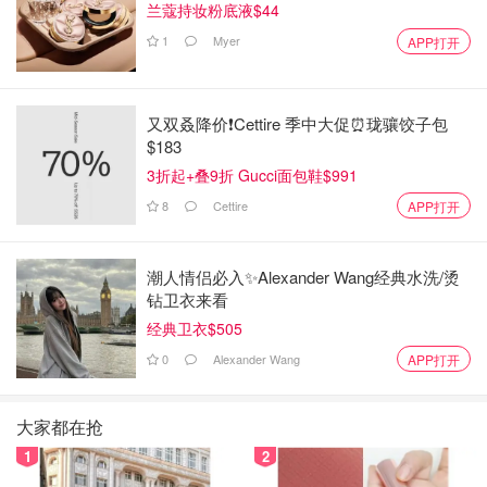
兰蔻持妆粉底液$44
1
Myer
APP打开
又双叒降价❗️Cettire 季中大促⏰珑骧饺子包
$183
3折起+叠9折 Gucci面包鞋$991
图片来自于@Amazon ，版权属于原作者
8
Cettire
APP打开
Amazon
Amazon.com : Philips Sonicare DiamondClean
潮人情侣必入✨Alexander Wang经典水洗/烫
Smart 9300 Rechargeable Electric
钻卫衣来看
Toothbrush, Rose Gold HX9903/61 : Beauty
$199.99
购买
经典卫衣$505
0
Alexander Wang
APP打开
Amazon
Amazon.com: Philips Sonicare HX6817/01
大家都在抢
ProtectiveClean 4100 Rechargeable Electric
Toothbrush, White (Packaging May Vary):
$49.95
购买
1
2
Beauty