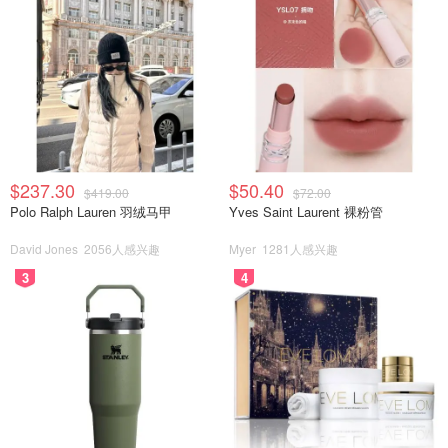
No. 3 Waterpik水牙线（Waterpik Water Flosser)
Amazon销量冠军，Waterpik的这款水牙线我种草已久，终
于在去年的Prime Day以史低价入手。使用时可以选择搭配
不同的刷头和转换不同强度的冲水模式，可以在用牙线清洁
的基础上起到加强的作用，同时有效地去除牙菌斑。有多种
颜色选择，个人认为纯白色和苹果绿最好看，经常出差或者
$237.30
$50.40
旅行的话也可以考虑入手便携式水牙线。
$419.00
$72.00
Polo Ralph Lauren 羽绒马甲
Yves Saint Laurent 裸粉管
David Jones
2056人感兴趣
Myer
1281人感兴趣
3
4