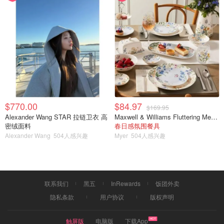
Amazon.com: Waterpik Cordless Water
Flosser Rechargeable Portable Oral irrigator
for Travel &amp; Home &ndash; Cordless
$79.99
购买
Advanced, Wp-560 White: Beauty
No. 4 Sensodyne牙膏（Sensodyne Pronamel Strong
and Bright Enamel Toothpaste for Sensitive Teeth）
因为戴牙套的缘故，我的牙龈之前有了轻微的发炎，我的牙
医马上给我推荐了这款牙膏。其实之前我用过这个牌子，只
$770.00
$84.97
$169.95
是后来又买了其他牌子的牙膏，但是在牙医建议我用这款牙
Alexander Wang STAR 拉链卫衣 高
Maxwell & Williams Fluttering Meadow 12件餐具套装
膏之后我又继续使用它了。Sensodyne的含氟防蛀牙膏适用
密绒面料
春日感氛围餐具
Alexander Wang
504人感兴趣
Myer
504人感兴趣
于敏感性的牙齿，可以有效修复牙釉质，美白牙齿的同时有
效地防止牙齿被蛀虫侵蚀。牙医推荐，值得信赖，品质保
证。（现在Amazon有折扣喔。）
联系我们
黑五
InRewards
饭团外卖
隐私条款
用户协议
版权声明
触屏版
电脑版
下载App