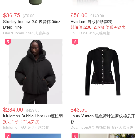
$36.75
£56.00
$70.00
£140.00
Stanley Iceflow 2.0 吸管杯 30oz
Eve Lom 卸妆护肤套装
Dried Pine
总价值£206=2.7折! 闭眼冲这套
David Jones
1263人感兴趣
EVE LOM
812人感兴趣
5
6
图片来自于@ Amazon，版权属于原作者
Amazon
Amazon.com: Waterpik Water Flosser Electric
$234.00
$43.50
Dental Countertop Professional Oral Irrigator
$429.00
lululemon Bubble-Hem 600蓬松羽绒夹克
Louis Vuitton 黑色荷叶边罗纹棉质开
For Teeth, Aquarius, WP-660 White: Beauty
$69.99
购买
接近半价！罕见力度
衫
lululemon AU
547人感兴趣
Dealmoon澳新省钱快报
537人感兴趣
Amazon
7
8