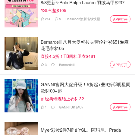
8/8更新✨Polo Ralph Lauren 羽绒马甲$237
Removes Bad Odor, Plaque, Stains from
$24.97
购买
YSL气垫$105
Dentures, Retainers, Night Guards, Mouth
Guard, and Removable Dental Appliances.
214
5
Dealmoon澳新省钱快报
APP打开
No. 2 飞利浦电动牙刷（Philips Sonicare Electric
Made In USA : Beauty
Toothbrush）
牙齿矫正期间，牙缝变大，牙齿也需要更好地清洁。正确地
Bernardelli 八月大促📢拉夫劳伦衬衫$51🐎麻
花毛衣$105
使用电动牙刷可以比手动牙刷更高效地去除牙菌斑和预防牙
直接4.5折！TB四杠卫衣$481
结石的生成，减少牙龈发炎和造成牙龈敏感的概率，从而改
善牙龈的健康状况。（推荐飞利浦的电动牙刷，预算少的可
3
Bernardelli
APP打开
以买普通的电动牙刷，预算多的可以买高配版的。）
GANNI官网大促升级！5折起+叠9折💥明星同
款$100+起
🎀经典蝴蝶结上衣$132
1
GANNI UK (AU)
APP打开
Myer彩妆2件7折💄YSL、阿玛尼、Prada