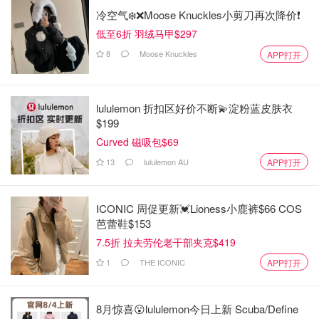
小时.
冷空气❄️❌️Moose Knuckles小剪刀再次降价❗️
低至6折 羽绒马甲$297
48小时后准备开熬.
8
Moose Knuckles
APP打开
红枣去核，核桃.
阿胶泡48 小时后就可以开熬了.
lululemon 折扣区好价不断💫淀粉蓝皮肤衣
$199
首先，先开中小火熬30分钟这时阿胶完全融化了再倒入黄冰
Curved 磁吸包$69
糖熬，期间不断抄底搅拌大概熬一个半到1:40 分钟后阿胶
13
lululemon AU
APP打开
会出现挂旗状态，最后装中小火，就可以加入材料了，先放
入红枣搅拌，再加入核桃搅拌均匀后，把最后枸杞、蔓越
莓、黑芝麻一起倒入搅拌关火！可以装盘了.
ICONIC 周促更新💓Lioness小鹿裤$66 COS
芭蕾鞋$153
要注意加入配料的顺序，黑芝麻一放进去就可以装盘了.
7.5折 拉夫劳伦老干部夹克$419
记住装盘时，盘子铺一个烘培纸，准备两张烘培纸一个是底
1
THE ICONIC
APP打开
部用，一个盖在阿胶糕上面. 这样拖膜也会好拖.
8月惊喜😮lululemon今日上新 Scuba/Define
装盘过程中阿胶很粘手，出锅要快手尽量在5分钟内装好定