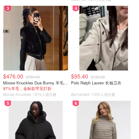
3
4
整形后，等待12个小时后就可以脱模切块了.切好之后放入
如果有糯米纸和独立装可以包起来或者用保鲜袋装起来.可
以吃几个月.
$476.00
$95.40
$794.00
$193.00
Moose Knuckles Dua Bunny 羊毛混纺针织夹克
Polo Ralph Lauren 长袖卫衣
97%羊毛，金标款罕见打折
Moose Knuckles
1876人感兴趣
Bernardelli
1500人感兴趣
5
6