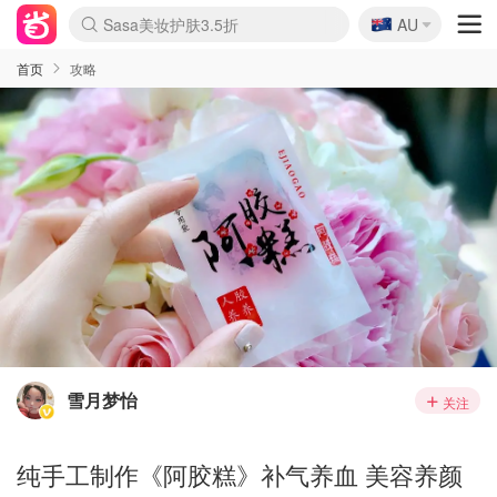
🇦🇺
Sasa美妆护肤3.5折
AU
lululemon折扣上新
SSENSE年中3折
FreshBeauty好价汇总
Cettire降价+叠9折
Farfetch折上8折
WWS Coles超市实拍
viagogo二手票捡漏
Myer清仓1折起
The Outnet奢牌1折起
David Jones 3折起
Flannels大牌1折
Perfumes Club护肤1折
AMIRO返校季6.2折
Oweek抽奖送Airpods
Amazon折扣汇总
eToro入金$200送$50
Amazon数码好物
ICONIC本周7.5折
ThedoubleF高奢地板价
Moose Knuckles 6折
丝芙兰5折起
EUFY官网3.7折起
Selenichast首饰2折
Trip机票酒店促销
YSL送5件彩妆礼
Amazon家居好物
BIGBANG巡演开票
David Jones时尚3折
Amazon美妆护肤
雅漾大喷$8
过敏原检测盒$33
伊索独家赠50ml沐浴露
科颜氏清仓3折
SEALIFE海洋馆门票6折
丝塔芙大白罐$16
订阅Newsletter送香薰
Cult Beauty 6.8折
Harrods圣诞日历2.3折
LN-CC奢牌私促3折
d'Alba空姐喷雾$16
EVE LOM套装逆天2折
Bernardelli独家4折
Adore Beauty 6折起
CT圣诞日历
Mytheresa奢品2.7折
Luxury Escapes 9折
Currentbody美容仪9折
MOON Garden Live
ALLSAINTS美衣3折
Roborock扫地机3.7折
Tingo Life水杯$24
Valentino官网5折
CR洗发护发6.3折
首页
攻略
雪月梦怡
关注
纯手工制作《阿胶糕》补气养血 美容养颜