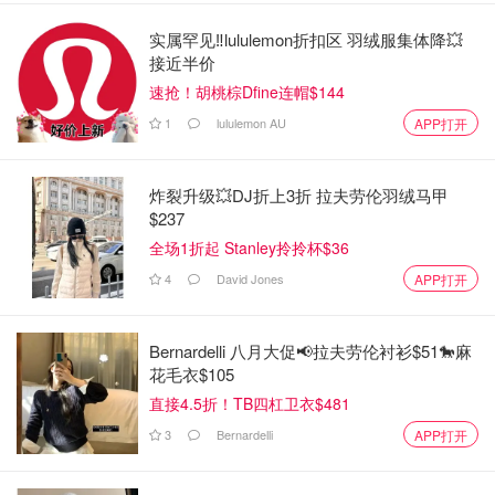
实属罕见‼️lululemon折扣区 羽绒服集体降💥
接近半价
速抢！胡桃棕Dfine连帽$144
1
lululemon AU
APP打开
炸裂升级💥DJ折上3折 拉夫劳伦羽绒马甲
$237
全场1折起 Stanley拎拎杯$36
4
David Jones
APP打开
Bernardelli 八月大促📢拉夫劳伦衬衫$51🐎麻
花毛衣$105
直接4.5折！TB四杠卫衣$481
3
Bernardelli
APP打开
阿胶砸碎，500克阿胶，用两瓶黄酒，倒入不粘锅，浸泡48