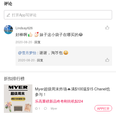
评论
打开App写评论
Lindsay626
好棒啊
妹子这小袋子在哪买的😂
2020-08-20
· 回复
:
谢谢，淘🍑包
@雪月梦怡
配方：阿胶 500 克、红枣 400 克、枸杞 250克、黄酒两
2020-08-20
· 回复
瓶、炒熟黑芝麻250 克、蔓越莓 200克、核桃600克、冰糖
180克
折扣排行榜
Myer超级周末炸场🔥满$100返$15 Chanel也
参与！
乐高重磅新品咚奇刚街机$224
1
Myer
APP打开