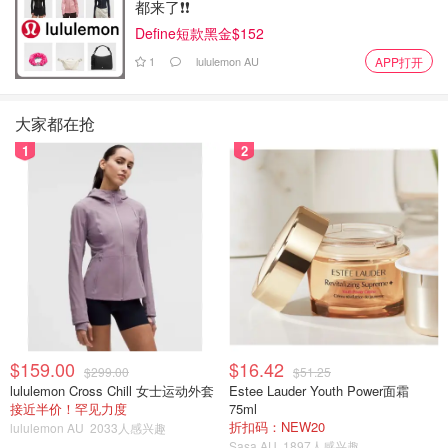
都来了❗️❗️
型盘中后用烘培纸铺在上面在用压板压平阿胶糕.
Define短款黑金$152
1
lululemon AU
APP打开
大家都在抢
1
2
$159.00
$16.42
$299.00
$51.25
lululemon Cross Chill 女士运动外套
Estee Lauder Youth Power面霜
接近半价！罕见力度
75ml
折扣码：NEW20
lululemon AU
2033人感兴趣
Sasa AU
1897人感兴趣