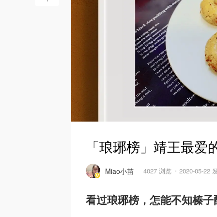
「琅琊榜」靖王最爱的
Miao小苗
4027 浏览
2020-05-22
看过琅琊榜，怎能不知榛子酥