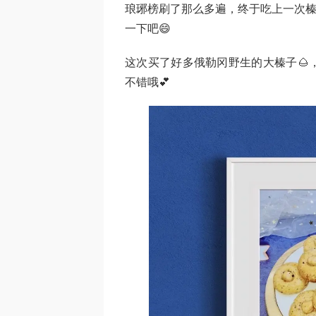
琅琊榜刷了那么多遍，终于吃上一次榛
一下吧😄
这次买了好多俄勒冈野生的大榛子🌰
不错哦💕