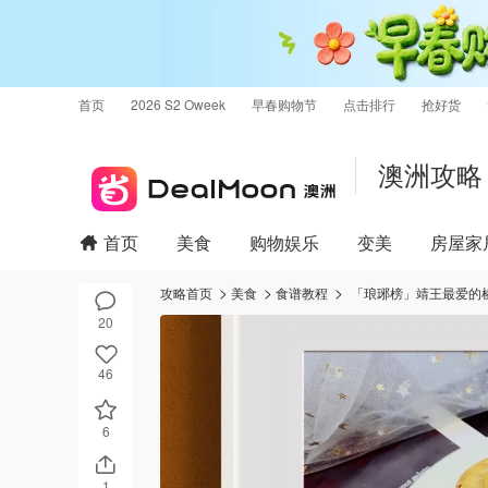
首页
2026 S2 Oweek
早春购物节
点击排行
抢好货
澳洲攻略
首页
美食
购物娱乐
变美
房屋家
攻略首页
美食
食谱教程
「琅琊榜」靖王最爱的榛
20
46
6
1