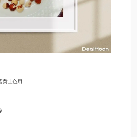
取蛋黄上色用
碎