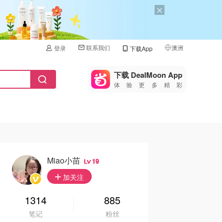
联系我们
澳洲
登录
下载App
🇺🇸
美国
下载 DealMoon App
体验更多精彩
🇨🇳
中国
🇨🇦
加拿大
🇬🇧
英国
🇩🇪
德国
Miao小苗
19
🇫🇷
加关注
法国
🇮🇹
1314
885
意大利
笔记
粉丝
🇦🇺
澳洲