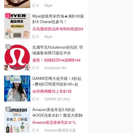
0
Myer
Myer超级周末炸场🔥满$100返
$15 Chanel也参与！
乐高重磅新品咚奇刚街机$224
0
Myer
实属罕见‼️lululemon折扣区 羽
绒服集体降💥接近半价
速抢！胡桃棕Dfine连帽$144
0
lululemon AU
GANNI官网大促升级！5折起
+叠9折💥明星同款$100+起
🎀经典蝴蝶结上衣$132
0
GANNI UK (AU)
Amazon美妆冬促2.9折起
❄️OGX洗发水$11 雅漾大喷$8
Aveeno保湿身体乳$12/1L
0
Amazon澳洲亚马逊