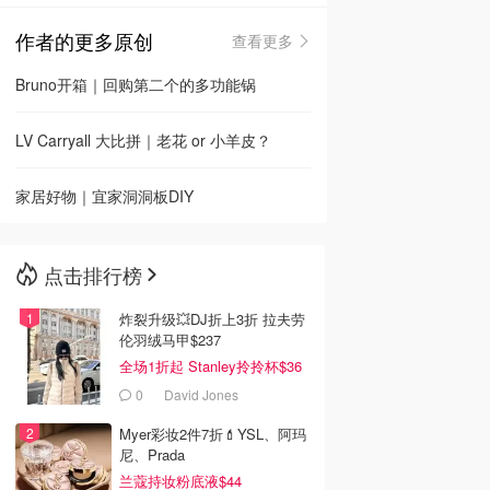
作者的更多原创
查看更多
🇳🇿
新西兰
Bruno开箱｜回购第二个的多功能锅
LV Carryall 大比拼｜老花 or 小羊皮？
家居好物｜宜家洞洞板DIY
点击排行榜
炸裂升级💥DJ折上3折 拉夫劳
伦羽绒马甲$237
全场1折起 Stanley拎拎杯$36
0
David Jones
Myer彩妆2件7折💄YSL、阿玛
尼、Prada
兰蔻持妆粉底液$44