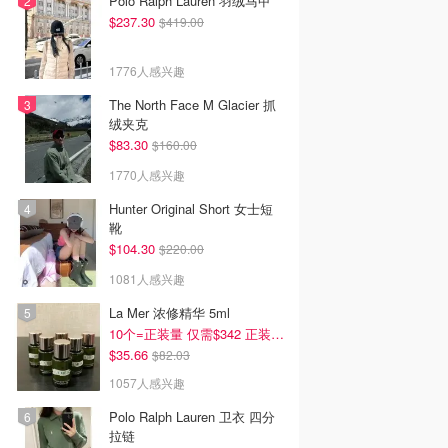
Polo Ralph Lauren 羽绒马甲
$237.30
$419.00
1776人感兴趣
The North Face M Glacier 抓
绒夹克
$83.30
$160.00
1770人感兴趣
Hunter Original Short 女士短
靴
$104.30
$220.00
1081人感兴趣
La Mer 浓修精华 5ml
10个=正装量 仅需$342 正装半价！
$35.66
$82.03
1057人感兴趣
Polo Ralph Lauren 卫衣 四分
拉链