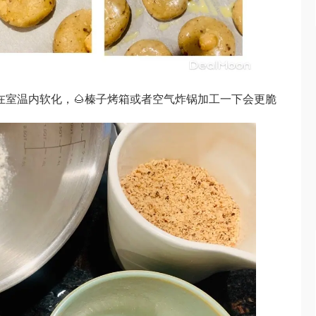
放在室温内软化，🌰榛子烤箱或者空气炸锅加工一下会更脆