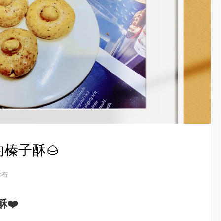
榛子酥🌰
 发布
❤️