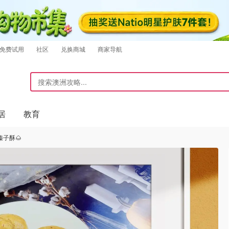
免费试用
社区
兑换商城
商家导航
居
教育
子酥🌰