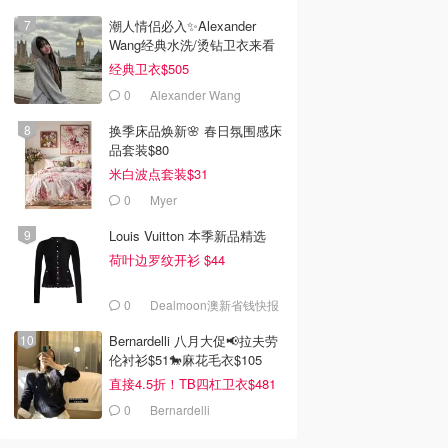
潮人情侣必入✨Alexander
Wang经典水洗/烫钻卫衣来看
经典卫衣$505
0
Alexander Wang
换季床品焕新🌸 春日氛围感床
品套装$80
米白波点套装$31
0
Myer
Louis Vuitton 本季新品精选
荷叶边罗纹开衫 $44
0
Dealmoon澳新省钱快报
Bernardelli 八月大促📢拉夫劳
伦衬衫$51🐎麻花毛衣$105
直接4.5折！TB四杠卫衣$481
0
Bernardelli