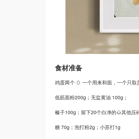
食材准备
鸡蛋两个 🥚 一个用来和面，一个只
低筋面粉200g；无盐黄油 100g；
榛子100g；留下20个白净的🌰其他压
糖 70g；泡打粉2g；小苏打1g