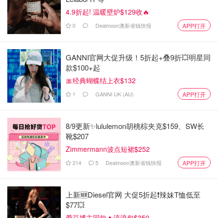
4.9折起! 温暖壁炉$129收🔥
0
Dealmoon澳新省钱快报
APP打开
𝙳𝙰𝚈 ⓷ 蛋包肉松吐司✦菠萝✦咖啡☕
GANNI官网大促升级！5折起+叠9折💥明星同
嘿～忍不住嘴馋，就会自己动手做快手早餐！
款$100+起
🎀经典蝴蝶结上衣$132
❥材料：鸡蛋2只，吐司1块，肉松适量
1
GANNI UK (AU)
APP打开
❥步骤：
8/9更新✨lululemon胡桃棕夹克$159、SW长
1️⃣打匀鸡蛋，吐司对半切开成两个长方形
靴$207
2️⃣开锅烧热，放入一半鸡蛋，烧至半熟
Zimmermann波点短裙$252
214
5
Dealmoon澳新省钱快报
APP打开
3️⃣平铺吐司在鸡蛋上面，在吐司旁边倒入剩余的鸡蛋巩固位
置
上新🆕Diesel官网 大促5折起❗️辣妹T恤低至
4️⃣在吐司上铺上适量肉松，然后用锅铲辅助对折，使两块鸡
$77💥
蛋吐司重叠，再烧热一会就可出锅啦！
爱豆博主同款🔥流浪包$350