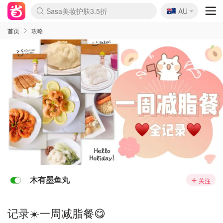
🇦🇺
Sasa美妆护肤3.5折
AU
lululemon折扣上新
SSENSE年中2.5折
FreshBeauty好价汇总
Cettire降价+叠9折
WWS Coles超市实拍
viagogo二手票捡漏
Myer超级周末
The Outnet奢牌1折起
David Jones 3折起
Flannels大牌1折
Perfumes Club护肤1折
AMIRO面罩$251
Amazon折扣汇总
eToro入金$200送$50
Amazon数码好物
ICONIC本周7.5折
ThedoubleF高奢地板价
Moose Knuckles 6折
丝芙兰5折起
EUFY摄像头$98
Selenichast首饰2折
Trip机票酒店促销
YSL送5件彩妆礼
Amazon家居好物
Amazon美妆护肤
雅漾大喷$8
过敏原检测盒$33
伊索独家赠50ml沐浴露
科颜氏高保湿面霜$29
SEALIFE海洋馆门票6折
丝塔芙大白罐$16
订阅Newsletter送香薰
Cult Beauty 6.8折
Harrods圣诞日历$525
LN-CC奢牌私促3折
d'Alba空姐喷雾$16
EVE LOM套装£56
Bernardelli独家4折
Adore Beauty 6折起
CT圣诞日历
Mytheresa奢品2.7折
Luxury Escapes 9折
Currentbody美容仪$881
MOON Garden Live
Roborock扫地机$649
Tingo Life水杯$24
Valentino官网5折
CR洗护套装$23
修丽可4件套$159
Myer彩妆2件7折
GANNI官网4.5折
Stylevana韩妆4折
Tessabit高奢8.5折
OGX洗发水$11
Amazon阿德莱德次日达
卡诗8.5折+赠礼
Philips Hue灯具8折
首页
攻略
木有墨鱼丸
关注
记录☀️一周减脂餐😋