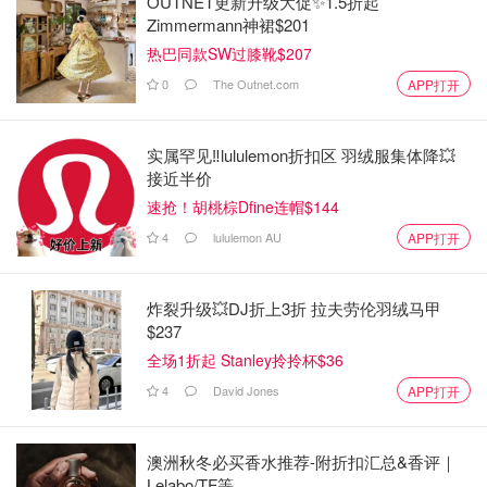
OUTNET更新升级大促✨1.5折起
Zimmermann神裙$201
热巴同款SW过膝靴$207
0
The Outnet.com
APP打开
实属罕见‼️lululemon折扣区 羽绒服集体降💥
接近半价
速抢！胡桃棕Dfine连帽$144
4
lululemon AU
APP打开
炸裂升级💥DJ折上3折 拉夫劳伦羽绒马甲
$237
全场1折起 Stanley拎拎杯$36
4
David Jones
APP打开
澳洲秋冬必买香水推荐-附折扣汇总&香评｜
Lelabo/TF等