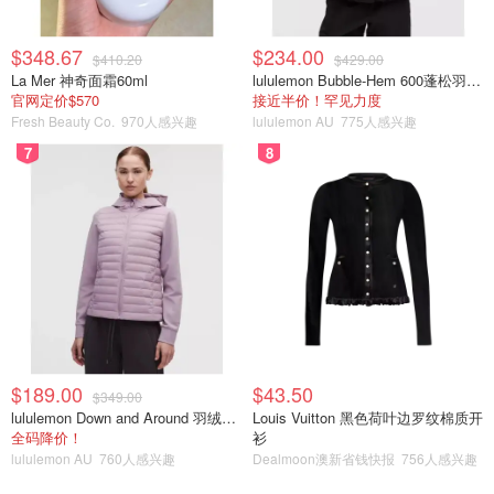
$348.67
$234.00
$410.20
$429.00
La Mer 神奇面霜60ml
lululemon Bubble-Hem 600蓬松羽绒夹克
官网定价$570
接近半价！罕见力度
Fresh Beauty Co.
970人感兴趣
lululemon AU
775人感兴趣
7
8
𝙳𝙰𝚈 ⓸ 吐司🍞✦芝士棒✦牛奶🥛
第四天，男朋友不在，早餐也吃的比较随意。
把吐司拿出来用微波炉稍微热一下，不要太久否则会很硬
哦。然后从冰箱里取出我最爱的芝士棒切开一粒粒做伴碟，
再加上半杯牛奶，简直完美～
可以一边吃着快美味简单早餐一边工作，大概是WFH最大
$189.00
$43.50
$349.00
的福利吧哈哈！！
lululemon Down and Around 羽绒夹克
Louis Vuitton 黑色荷叶边罗纹棉质开
全码降价！
衫
热量：
lululemon AU
760人感兴趣
Dealmoon澳新省钱快报
756人感兴趣