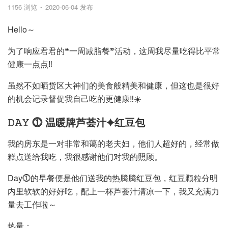
1156 浏览
2020-06-04 发布
Hello～
为了响应君君的❝一周减脂餐❞活动，这周我尽量吃得比平常
健康一点点‼️
虽然不如晒货区大神们的美食般精美和健康，但这也是很好
的机会记录督促我自己吃的更健康‼️☀️
𝙳𝙰𝚈 ⓵ 温暖牌芦荟汁✦红豆包
我的房东是一对非常和蔼的老夫妇，他们人超好的，经常做
糕点送给我吃，我很感谢他们对我的照顾。
Day⓵的早餐便是他们送我的热腾腾红豆包，红豆颗粒分明
内里软软的好好吃，配上一杯芦荟汁清凉一下，我又充满力
量去工作啦～
热量：