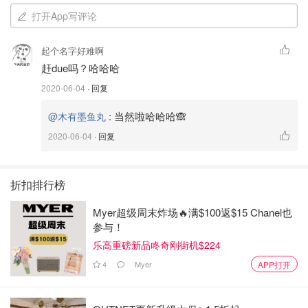
打开App写评论
起个名字好难啊
赶due吗？哈哈哈
2020-06-04
· 回复
:
当然啦哈哈哈🙈
@木有墨鱼丸
2020-06-04
· 回复
𝙳𝙰𝚈 ⓶ 爱心♥鱼蛋通粉🍢
有时候起得早早餐也吃得早，所以中午就会提前饿了🥺
折扣排行榜
幸好有男朋友快手煮了碗通粉，配上鱼蛋香肠和蟹柳，喝点
Myer超级周末炸场🔥满$100返$15 Chanel也
汤暖烘烘的，简单又滋味！
参与！
乐高重磅新品咚奇刚街机$224
❥热量：400cal
4
Myer
APP打开