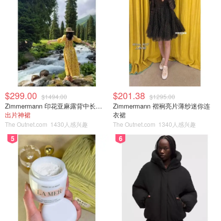
$299.00
$201.38
$1494.00
$1295.00
Zimmermann 印花亚麻露背中长连衣裙
Zimmermann 褶裥亮片薄纱迷你连
出片神裙
衣裙
The Outnet.com
1430人感兴趣
The Outnet.com
1340人感兴趣
5
6