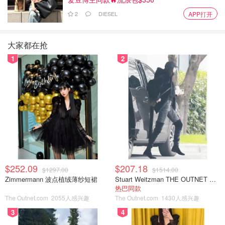
2
DIESEL
APP打开
热量：
❥吐司 105cal
大家都在抢
❥鸡蛋 180cal
1
2
$252.09
$207.18
$1297.00
$1514.00
Zimmermann 波点植绒薄纱短裙
Stuart Weitzman THE OUTNET 麂皮过膝靴 黑色
热巴同款
The Outnet.com
2055人感兴趣
The Outnet.com
1430人感兴趣
3
4