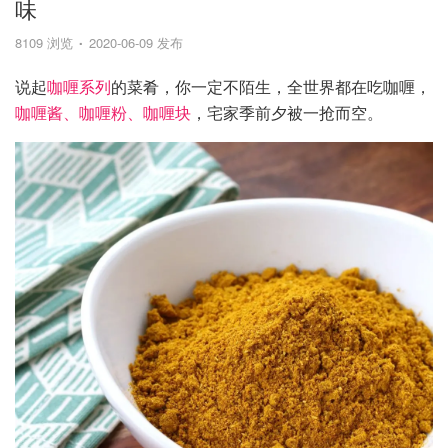
味
8109 浏览
2020-06-09 发布
说起
咖喱系列
的菜肴，你一定不陌生，全世界都在吃咖喱，
咖喱酱、咖喱粉、咖喱块
，宅家季前夕被一抢而空。