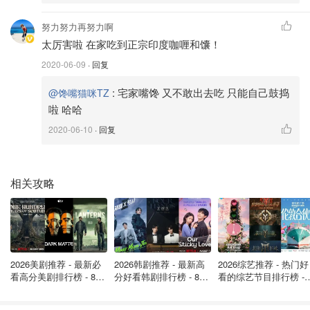
努力努力再努力啊
太厉害啦 在家吃到正宗印度咖喱和馕！
2020-06-09
· 回复
:
宅家嘴馋 又不敢出去吃 只能自己鼓捣
@馋嘴猫咪TZ
啦 哈哈
2020-06-10
· 回复
相关攻略
2026美剧推荐 - 最新必
2026韩剧推荐 - 最新高
2026综艺推荐 - 热门好
看高分美剧排行榜 - 8月
分好看韩剧排行榜 - 8月
看的综艺节目排行榜 - 
最新: 《​​足球教练 》第
最新：丁海寅《我的荒
月最新:《​​伦敦合伙人
四季回归！
糖恋爱 》上线❣️
回归啦