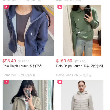
5
6
$95.40
$150.50
$193.00
$269.00
Polo Ralph Lauren 长袖卫衣
Polo Ralph Lauren 卫衣 四分拉链
Bernardelli
879人感兴趣
David Jones
863人感兴趣
接着加入
西红柿碎和腌好的鸡腿肉块
翻炒，加入热水没过所
7
8
有食材，铸铁锅炖煮一个小时左右，如果觉得味道不够的
话，可以再加入
辣椒粉和盐
提味，出锅撒上
香菜碎
就好了。