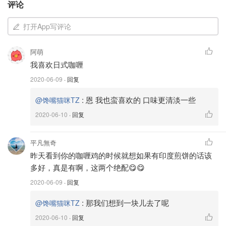
评论
打开App写评论
阿萌
我喜欢日式咖喱
2020-06-09
· 回复
:
恩 我也蛮喜欢的 口味更清淡一些
@馋嘴猫咪TZ
2020-06-10
· 回复
平凡無奇
昨天看到你的咖喱鸡的时候就想如果有印度煎饼的话该
多好，真是有啊，这两个绝配😋😋
今天跟大家分享个我常用的方子，会用到一些超市里能够买
到的印度调味料，虽然算不上独一无二，但味道比起用咖喱
2020-06-09
· 回复
块咖喱粉做出的料理，可好吃多了。顺便，我还配了个
印度
:
那我们想到一块儿去了呢
@馋嘴猫咪TZ
烤饼
，一边撕饼，一边
蘸食咖喱
，感觉可好了。
2020-06-10
· 回复