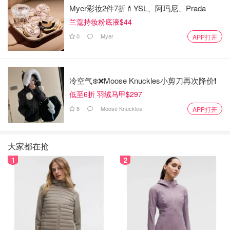
Myer彩妆2件7折💄YSL、阿玛尼、Prada
Amazon
兰蔻持妆粉底液$44
Amazon.com : Organic Turmeric Root Powder
0
Myer
APP打开
w/Curcumin | Lab Tested for Purity | 100%
Raw from India | 8oz/226g Resealable Kraft
$8.99
购买
Bag | by FGO : Grocery &amp; Gourmet Food
混合香料Garam Masala
其实是有很多种调味料磨成的粉
冷空气❄️❌️Moose Knuckles小剪刀再次降价❗️
末，香料是印度菜肴的精华，选择超市里常见的Garam
低至6折 羽绒马甲$297
Masala不失为一种投机取巧、炮制美味的好办法。
8
Moose Knuckles
APP打开
Amazon
Rani Garam Masala Indian 11 Spice Blend 1lb
大家都在抢
(16oz) 454g ~ Salt Free | All Natural | Vegan |
1
2
Gluten Free Ingredients | NON-GMO | Indian
$19.99
购买
Origin: Amazon.com: Grocery &amp; Gourmet
Food