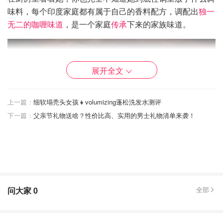
味料，每个印度家庭都有属于自己的香料配方，调配出
独一
无二的咖喱味道
，是一个家庭
传承
下来的家族味道。
展开全文
上一篇：
细软塌秃头女孩👧volumizing蓬松洗发水测评
下一篇：
父亲节礼物送啥？性价比高、实用的男士礼物清单来袭！
问大家
0
全部
如果你妄想着用咖喱块炖煮出正宗的印度味道，就仿佛是想
用火锅底料复制正宗的四川火锅味道一样痴心妄想，不可思
议，是完全不可能完成的任务。