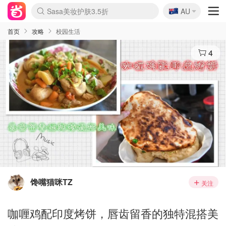
🇦🇺
Sasa美妆护肤3.5折
AU
lululemon折扣上新
SSENSE年中3折
FreshBeauty好价汇总
Cettire降价+叠9折
WWS Coles超市实拍
viagogo二手票捡漏
Myer超级周末1折
The Outnet奢牌1折起
David Jones 3折起
Flannels大牌1折
Perfumes Club护肤1折
AMIRO返校季6.2折
Amazon折扣汇总
eToro入金$200送$50
Amazon数码好物
ICONIC本周7.5折
ThedoubleF高奢地板价
Moose Knuckles 6折
丝芙兰5折起
EUFY官网3.7折起
Selenichast首饰2折
Trip机票酒店促销
YSL送5件彩妆礼
Amazon家居好物
Amazon美妆护肤
雅漾大喷$8
过敏原检测盒$33
伊索独家赠50ml沐浴露
科颜氏清仓3折
SEALIFE海洋馆门票6折
丝塔芙大白罐$16
订阅Newsletter送香薰
Cult Beauty 6.8折
Harrods圣诞日历2.3折
LN-CC奢牌私促3折
d'Alba空姐喷雾$16
EVE LOM套装逆天2折
Bernardelli独家4折
Adore Beauty 6折起
CT圣诞日历
Mytheresa奢品2.7折
Luxury Escapes 9折
Currentbody美容仪9折
MOON Garden Live
Roborock扫地机3.7折
Tingo Life水杯$24
Valentino官网5折
CR洗发护发6.3折
修丽可套装7.4折
Myer彩妆2件7折
GANNI官网4.5折
Stylevana韩妆4折
Tessabit高奢8.5折
OGX洗护4折
Amazon阿德莱德次日达
卡诗8.5折+赠礼
Philips Hue灯具8折
首页
攻略
校园生活
4
馋嘴猫咪TZ
关注
咖喱鸡配印度烤饼，唇齿留香的独特混搭美