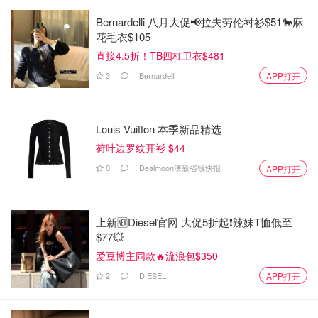
Bernardelli 八月大促📢拉夫劳伦衬衫$51🐎麻
花毛衣$105
直接4.5折！TB四杠卫衣$481
3
Bernardelli
APP打开
Louis Vuitton 本季新品精选
荷叶边罗纹开衫 $44
0
Dealmoon澳新省钱快报
APP打开
上新🆕Diesel官网 大促5折起❗️辣妹T恤低至
$77💥
姜黄粉Turmeric
是很常见的一种调味料，而且很多研究表
爱豆博主同款🔥流浪包$350
明，姜黄粉对身体有益，在对抗抑郁症、增强身体抗氧化
2
DIESEL
APP打开
性，提高脑力，降低心血管疾病方面，都有很积极正面的作
用。