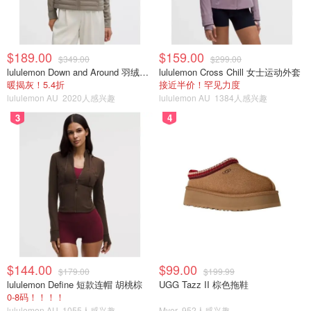
$189.00
$159.00
$349.00
$299.00
lululemon Down and Around 羽绒夹克
lululemon Cross Chill 女士运动外套
暖揭灰！5.4折
接近半价！罕见力度
lululemon AU
2020人感兴趣
lululemon AU
1384人感兴趣
3
4
我家里没有洋葱了，捶胸顿足一番，否则应该是
西红柿
切
丁、
洋葱
切丁备用。而且热锅凉油炝锅时候也应该是先放洋
$144.00
$99.00
$179.00
$199.99
葱，炒到洋葱变色发焦才好，再加入
桂皮、草果、香叶、丁
lululemon Define 短款连帽 胡桃棕
UGG Tazz II 棕色拖鞋
0-8码！！！！
香和豆蔻
炒香。
lululemon AU
1055人感兴趣
Myer
952人感兴趣