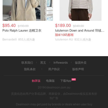
$95.40
$189.00
$193.00
$349.00
Polo Ralph Lauren 连帽卫衣
lululemon Down and Around 羽绒夹克
除8/10码都有
Bernardelli
853人感兴趣
lululemon AU
832人感兴趣
联系我们
黑五
InRewards
饭团外卖
隐私条款
用户协议
版权声明
触屏版
电脑版
下载App
2019©dealmoon.com.au
页面信息由用户分享或品牌、商家提供，由Dealmoon核实后发布折
扣广告
Dealmoon may get paid by brands or deals when user buy