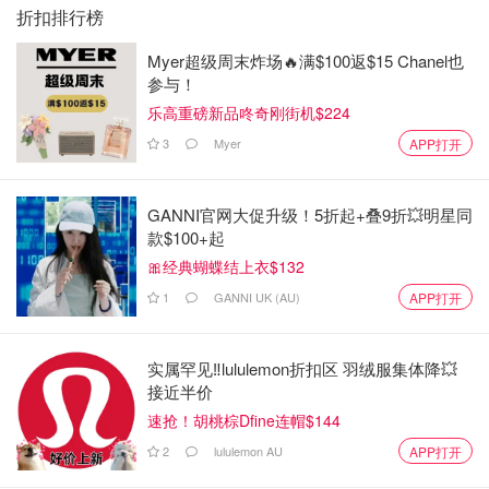
折扣排行榜
Myer超级周末炸场🔥满$100返$15 Chanel也
参与！
乐高重磅新品咚奇刚街机$224
3
Myer
APP打开
先把鸡肉切块，加入
孜然、辣椒粉、盐、姜黄粉Turmeric、
混合香料Garam Masala、原味酸奶
和
蒜末姜末
腌制过夜。
GANNI官网大促升级！5折起+叠9折💥明星同
款$100+起
🎀经典蝴蝶结上衣$132
1
GANNI UK (AU)
APP打开
实属罕见‼️lululemon折扣区 羽绒服集体降💥
接近半价
速抢！胡桃棕Dfine连帽$144
2
lululemon AU
APP打开