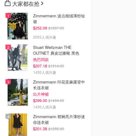
大家都在抢
Zimmermann 波点植绒薄纱短
裙
$252.09
$1297.00
2055人感兴趣
Stuart Weitzman THE
OUTNET 麂皮过膝靴 黑色
热巴同款
$207.18
$1514.00
1430人感兴趣
Zimmermann 印花亚麻露背中
长连衣裙
出片神裙
$299.00
$1494.00
1430人感兴趣
Zimmermann 褶裥亮片薄纱迷
你连衣裙
$201.38
$1295.00