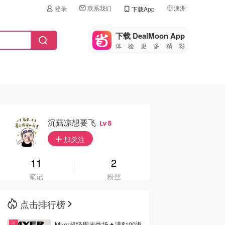
联系我们
澳洲
登录
下载App
🇺🇸
美国
下载 DealMoon App
体验更多精彩
🇨🇳
中国
🇨🇦
加拿大
🇬🇧
英国
🇩🇪
德国
沉菇凉想要飞
5
🇫🇷
加关注
法国
🇮🇹
11
2
意大利
笔记
粉丝
🇦🇺
澳洲
点击排行榜
🇳🇿
新西兰
Myer超级周末炸场🔥满$100返