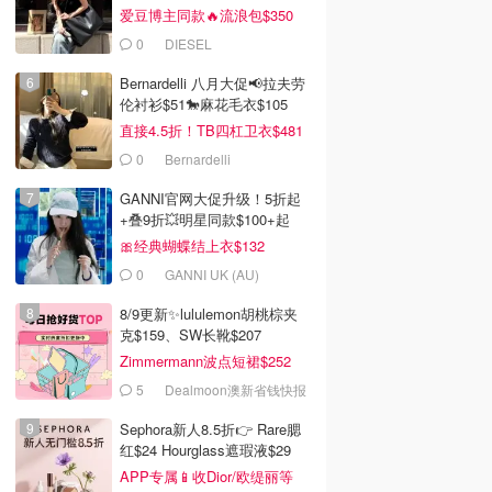
爱豆博主同款🔥流浪包$350
0
DIESEL
Bernardelli 八月大促📢拉夫劳
伦衬衫$51🐎麻花毛衣$105
直接4.5折！TB四杠卫衣$481
0
Bernardelli
GANNI官网大促升级！5折起
+叠9折💥明星同款$100+起
🎀经典蝴蝶结上衣$132
0
GANNI UK (AU)
8/9更新✨lululemon胡桃棕夹
克$159、SW长靴$207
Zimmermann波点短裙$252
5
Dealmoon澳新省钱快报
Sephora新人8.5折👉 Rare腮
红$24 Hourglass遮瑕液$29
APP专属📱收Dior/欧缇丽等