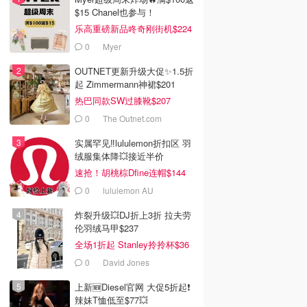
$15 Chanel也参与！
乐高重磅新品咚奇刚街机$224
0
Myer
OUTNET更新升级大促✨1.5折
起 Zimmermann神裙$201
热巴同款SW过膝靴$207
0
The Outnet.com
实属罕见‼️lululemon折扣区 羽
绒服集体降💥接近半价
速抢！胡桃棕Dfine连帽$144
0
lululemon AU
炸裂升级💥DJ折上3折 拉夫劳
伦羽绒马甲$237
全场1折起 Stanley拎拎杯$36
0
David Jones
上新🆕Diesel官网 大促5折起❗️
辣妹T恤低至$77💥