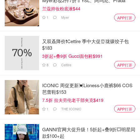
Myer彩妆2件7折💄YSL、阿玛尼、Prada
兰蔻持妆粉底液$44
1
Myer
APP打开
又双叒降价❗️Cettire 季中大促⏰珑骧饺子包
$183
3折起+叠9折 Gucci面包鞋$991
8
Cettire
APP打开
ICONIC 周促更新💓Lioness小鹿裤$66 COS
芭蕾鞋$153
7.5折 拉夫劳伦老干部夹克$419
1
THE ICONIC
APP打开
GANNI官网大促升级！5折起+叠9折💥明星同
款$100+起