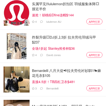
实属罕见‼️lululemon折扣区 羽绒服集体降💥
接近半价
速抢！胡桃棕Dfine连帽$144
4
lululemon AU
APP打开
❤️贝拉是涉及面最广的博主，帮助你了解各种股票。
炸裂升级💥DJ折上3折 拉夫劳伦羽绒马甲
$237
全场1折起 Stanley拎拎杯$36
4
David Jones
APP打开
Bernardelli 八月大促📢拉夫劳伦衬衫$51🐎麻
花毛衣$105
直接4.5折！TB四杠卫衣$481
3
Bernardelli
APP打开