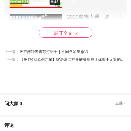
展开全文
上一篇：
废弃酵种养胃苏打饼干｜不同含油量总结
❤️ CK的频道最hard core，见解独到，独立思考观点最多的
下一篇：
【第176期原创之星】家居清洁神器解决那些让你束手无策的清洁难题｜减脂增肌必备奥利奥巴斯克烧焦芝士蛋糕｜黑色背景让小白手机党也能拍出动态大片｜家具改造IKEA小边桌大变身
频道。对整个宏观经济都有见解。CK喜欢稳定的股息股，
不是我喜欢的风格
问大家
0
全部
评论