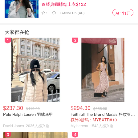
🎀经典蝴蝶结上衣$132
1
GANNI UK (AU)
APP打开
❤️推荐钱姐的财务视频，各种401k，ira账户。 宏观经济有
的也不错，股票类就差一些。
大家都在抢
1
2
$237.30
$294.30
$419.00
$655.00
Polo Ralph Lauren 羽绒马甲
Faithfull The Brand Marais 格纹亚麻吊带中长连衣裙
额外9折码：MYEXTRA10
David Jones
2036人感兴趣
Mytheresa
1543人感兴趣
3
4