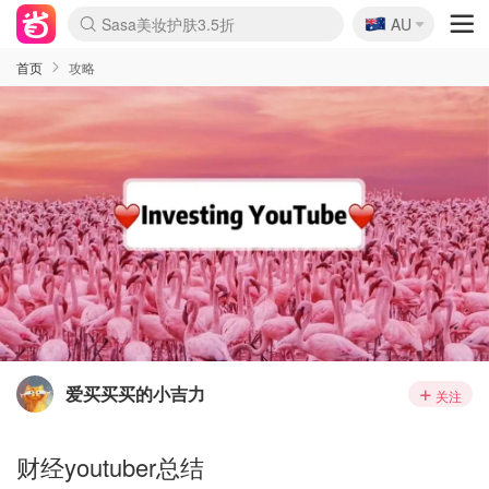
🇦🇺
Sasa美妆护肤3.5折
AU
lululemon折扣上新
SSENSE年中2.5折
FreshBeauty好价汇总
Cettire降价+叠9折
WWS Coles超市实拍
viagogo二手票捡漏
Myer超级周末
The Outnet奢牌1折起
David Jones 3折起
Flannels大牌1折
Perfumes Club护肤1折
AMIRO面罩$251
Amazon折扣汇总
eToro入金$200送$50
Amazon数码好物
ICONIC本周7.5折
ThedoubleF高奢地板价
Moose Knuckles 6折
丝芙兰5折起
EUFY摄像头$98
Selenichast首饰2折
Trip机票酒店促销
YSL送5件彩妆礼
Amazon家居好物
Amazon美妆护肤
雅漾大喷$8
过敏原检测盒$33
伊索独家赠50ml沐浴露
科颜氏高保湿面霜$29
SEALIFE海洋馆门票6折
丝塔芙大白罐$16
订阅Newsletter送香薰
Cult Beauty 6.8折
Harrods圣诞日历$525
LN-CC奢牌私促3折
d'Alba空姐喷雾$16
EVE LOM套装£56
Bernardelli独家4折
Adore Beauty 6折起
CT圣诞日历
Mytheresa奢品2.7折
Luxury Escapes 9折
Currentbody美容仪$881
MOON Garden Live
Roborock扫地机$649
Tingo Life水杯$24
Valentino官网5折
CR洗护套装$23
修丽可4件套$159
Myer彩妆2件7折
GANNI官网4.5折
Stylevana韩妆4折
Tessabit高奢8.5折
OGX洗发水$11
Amazon阿德莱德次日达
卡诗8.5折+赠礼
Philips Hue灯具8折
首页
攻略
爱买买买的小吉力
关注
财经youtuber总结