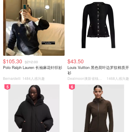
$105.30
$43.50
$212.00
Polo Ralph Lauren 长袖麻花针织衫
Louis Vuitton 黑色荷叶边罗纹棉质开
衫
Bernardelli
1484人感兴趣
Dealmoon澳新省钱快报
1468人感兴趣
5
6
❤️真正的价值投资者，我要学习Eray的思路。Eray喜欢稳定