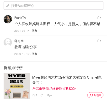
打开App写评论
FrankTA
个人喜欢辣妈玩儿期权，人气小，是新人，但内容不错
2021-03-14
· 回复
蒋可为
赞啊 感谢分享
2020-10-12
· 回复
折扣排行榜
Myer超级周末炸场🔥满$100返$15 Chanel也
参与！
乐高重磅新品咚奇刚街机$224
3
Myer
APP打开