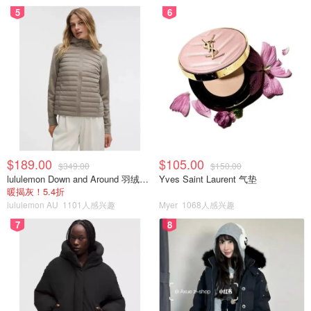
5
6
穿。这两件黄色同一色系，但是竟然质量不太一样，姐
姐那件是比较薄一点的棉，也更凉快一点，弟弟的是比
较厚比较密的那种。弟弟很喜欢衣服上可以翻起来的部
分，玩的不亦乐乎。蓝黄配和灰黄配我都很喜欢。弟弟
100码，姐姐130码。
☀️每次在窗帘拍照弟弟都要玩peekaboo，也真的是很难
抓拍了，今天拍了好几十张选出来这几张，最后在来一
张姐姐的今日练琴日常，喜欢大家喜欢哦～💕
$189.00
$105.00
$349.00
$150.00
lululemon Down and Around 羽绒夹克
Yves Saint Laurent 气垫
暖揭灰！5.4折
lululemon AU
1101人感兴趣
Myer
1068人感兴趣
7
8