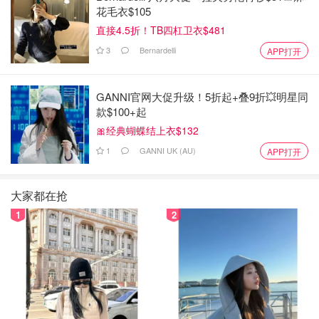
花毛衣$105
💛黄色💛
直接4.5折！TB四杠卫衣$481
3
Bernardelli
APP打开
黄色这套我非常满意，无论从服装到拍摄都很喜欢。姐弟俩
也都很喜欢黄色，黄色也是比较中性的颜色，不分男女不分
GANNI官网大促升级！5折起+叠9折💥明星同
年龄，穿上特别的阳光。
款$100+起
🎀经典蝴蝶结上衣$132
1
GANNI UK (AU)
APP打开
大家都在抢
1
2