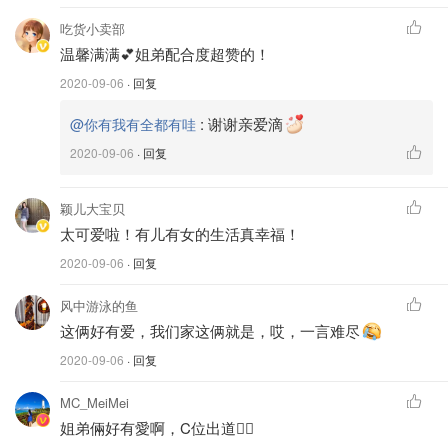
明亮有活力的橙色，也是我最爱的颜色之一，虽然我很少有
吃货小卖部
橙色的衣服但是包包配饰等还是有不少橙色单品的，感觉如
温馨满满💕姐弟配合度超赞的！
果穿一身比较素的颜色搭配橙色特别亮眼。当然小朋友们穿
2020-09-06
· 回复
橙色就非常好看了，看起来的特别的活泼开朗。
:
谢谢亲爱滴
@你有我有全都有哇
2020-09-06
· 回复
颖儿大宝贝
太可爱啦！有儿有女的生活真幸福！
2020-09-06
· 回复
风中游泳的鱼
这俩好有爱，我们家这俩就是，哎，一言难尽
2020-09-06
· 回复
MC_MeiMei
姐弟倆好有愛啊，C位出道👍🏻