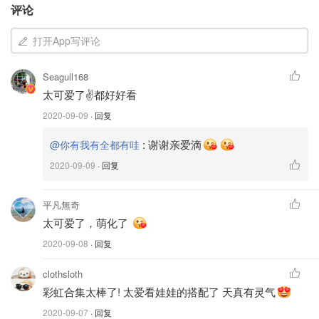
❣️姐姐：连衣裙 — Polo Ralph Lauren🧸
评论
七分裤 — Old Navy Active
头绳 — Line Friends
打开App写评论
弟弟：Polo衫 — Lacoste🐊
短裤 — Carter's
Seagull168
太可爱了✌️都好好看
❣️今天俩人配合了五分钟，然后弟弟就不受控制的各种跑
2020-09-09
· 回复
跳闹笑，基本都要靠抓拍，不过我也很喜欢抓拍的效
果，就是手机不是很给力，虚的太多了🤪
:
谢谢亲爱滴
@你有我有全都有哇
2020-09-09
· 回复
❣️希望你们永远如照片中美好～
平凡無奇
太可爱了，萌化了
2020-09-08
· 回复
clothsloth
彩虹合集太棒了! 太爱看娃娃的搭配了 天真有灵气
2020-09-07
· 回复