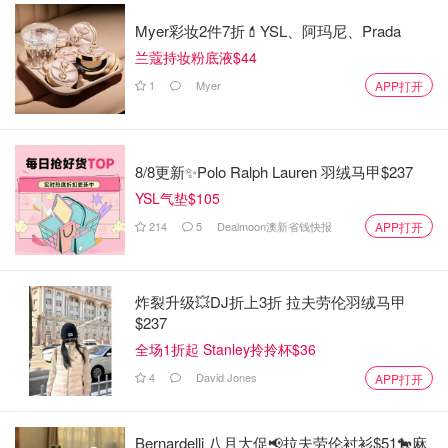
Myer彩妆2件7折💄YSL、阿玛尼、Prada
兰蔻持妆粉底液$44
1
Myer
APP打开
8/8更新✨Polo Ralph Lauren 羽绒马甲$237
YSL气垫$105
214
5
Dealmoon澳新省钱快报
APP打开
炸裂升级💥DJ折上3折 拉夫劳伦羽绒马甲
$237
全场1折起 Stanley拎拎杯$36
4
David Jones
APP打开
Bernardelli 八月大促📢拉夫劳伦衬衫$51🐎麻