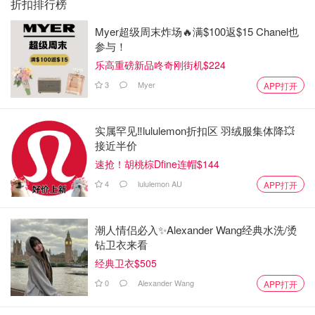
色我很少有橙色的衣服，包鞋饰品类可以有。娃们的橙
折扣排行榜
色衣服其实也不多，尤其我觉得显姐姐太黑了所以很少
Myer超级周末炸场🔥满$100返$15 Chanel也
买了。他俩这套虽然不是同款，但是同是橙色系搭配起
参与！
来也挺配的。男孩女孩真的也不太好买同款，除非是比
乐高重磅新品咚奇刚街机$224
较中性的，所以我更喜欢同色系或同款不同色的搭配。
3
Myer
APP打开
🧡姐姐的服装品牌标在图4了，弟弟的一套是奶奶国内买
了带来的。另外推荐一下这款清洁牙齿棒棒糖🍭Zolli
实属罕见‼️lululemon折扣区 羽绒服集体降💥
Pops，不含糖可以清洁并保护牙齿的棒棒糖，妈妈们的
接近半价
最爱！以前也分享过，详情见最后一图。btw现在target
速抢！胡桃棕Dfine连帽$144
circle 有额外15% off，感兴趣的宝妈可以去看看哦～
4
lululemon AU
APP打开
🧡我已经成功两套啦！继续加油，娃们继续给力呀～❤️
🧡💛💚💙💜💖
潮人情侣必入✨Alexander Wang经典水洗/烫
钻卫衣来看
经典卫衣$505
0
Alexander Wang
APP打开