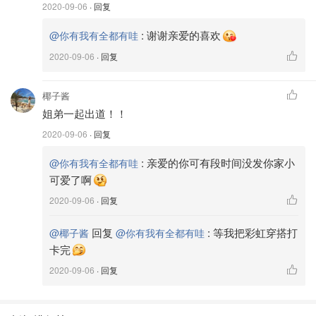
2020-09-06
· 回复
:
谢谢亲爱的喜欢
@你有我有全都有哇
2020-09-06
· 回复
椰子酱
姐弟一起出道！！
2020-09-06
· 回复
:
亲爱的你可有段时间没发你家小
@你有我有全都有哇
你有我有全都有哇
16
可爱了啊
🧡今天早上就有预谋的给他俩穿上了橙色，但是早上并
2020-09-06
· 回复
没有配合我拍照，拍了几张完全不能看的我就放弃了。
下午去target drive up了昨晚的订单，我就知道可以拍照
回复
:
等我把彩虹穿搭打
@椰子酱
@你有我有全都有哇
了，因为我买了棒棒糖🍭呀！这可是娃们拍照听话的神
卡完
器！
2020-09-06
· 回复
🧡我很爱明亮的橙色，像日落像晚霞，但是由于太挑肤