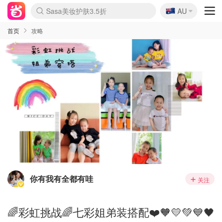
🇦🇺
Sasa美妆护肤3.5折
AU
lululemon折扣上新
SSENSE年中2.5折
FreshBeauty好价汇总
Cettire降价+叠9折
WWS Coles超市实拍
viagogo二手票捡漏
Myer超级周末
The Outnet奢牌1折起
David Jones 3折起
Flannels大牌1折
Perfumes Club护肤1折
AMIRO面罩$251
Amazon折扣汇总
eToro入金$200送$50
Amazon数码好物
ICONIC本周7.5折
ThedoubleF高奢地板价
Moose Knuckles 6折
丝芙兰5折起
EUFY摄像头$98
Selenichast首饰2折
Trip机票酒店促销
YSL送5件彩妆礼
Amazon家居好物
Amazon美妆护肤
雅漾大喷$8
过敏原检测盒$33
伊索独家赠50ml沐浴露
科颜氏高保湿面霜$29
SEALIFE海洋馆门票6折
丝塔芙大白罐$16
订阅Newsletter送香薰
Cult Beauty 6.8折
Harrods圣诞日历$525
LN-CC奢牌私促3折
d'Alba空姐喷雾$16
EVE LOM套装£56
Bernardelli独家4折
Adore Beauty 6折起
CT圣诞日历
Mytheresa奢品2.7折
Luxury Escapes 9折
Currentbody美容仪$881
MOON Garden Live
Roborock扫地机$649
Tingo Life水杯$24
Valentino官网5折
CR洗护套装$23
修丽可4件套$159
Myer彩妆2件7折
GANNI官网4.5折
Stylevana韩妆4折
Tessabit高奢8.5折
OGX洗发水$11
Amazon阿德莱德次日达
卡诗8.5折+赠礼
Philips Hue灯具8折
首页
攻略
你有我有全都有哇
关注
🌈彩虹挑战🌈七彩姐弟装搭配❤️🧡💛💚💙🖤