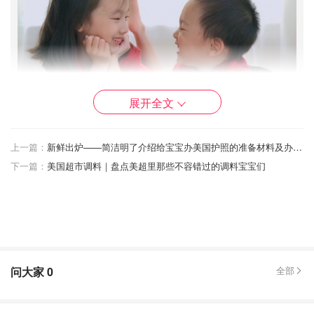
展开全文
上一篇：
新鲜出炉——简洁明了介绍给宝宝办美国护照的准备材料及办理流程
你有我有全都有哇
16
下一篇：
美国超市调料｜盘点美超里那些不容错过的调料宝宝们
❣️彩虹挑战用红色开始！下午下了一阵雨后天空特别漂亮
（图6），看见sunroom光线不错，给姐弟俩都换上红色
polo衫拍几张照。
❣️做回母婴达人本职工作，彩虹挑战现在我的想法是拍七
种颜色的姐弟搭配装，不知道能不能完成，也不知道他
问大家
0
全部
俩的配合度，如果完不成，我就改道～😂