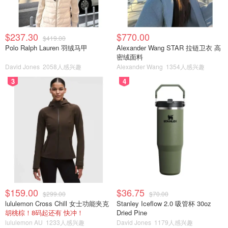
$237.30
$770.00
$419.00
Polo Ralph Lauren 羽绒马甲
Alexander Wang STAR 拉链卫衣 高
密绒面料
David Jones
2058人感兴趣
Alexander Wang
1354人感兴趣
3
4
你有我有全都有哇
16
☀️姐弟装彩虹挑战今天到黄色啦！其他他俩黄色衣服也
不少，但是总觉得不是不是一个色系的黄。昨天终于收
到了Hanna家的包裹，两件亮黄色T恤非常显眼，昨晚洗
$159.00
$36.75
$299.00
$70.00
了今天就立刻穿上拍照啦！
lululemon Cross Chill 女士功能夹克
Stanley Iceflow 2.0 吸管杯 30oz
胡桃棕！8码起还有 快冲！
Dried Pine
lululemon AU
1233人感兴趣
David Jones
1179人感兴趣
☀️黄色看起来特别阳光，亮丽活泼，非常适合小朋友