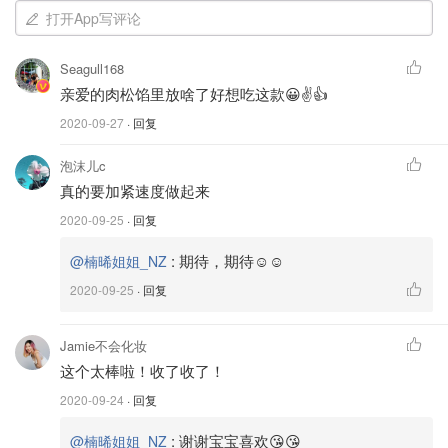
打开App写评论
Seagull168
亲爱的肉松馅里放啥了好想吃这款😀✌️👍
2020-09-27
· 回复
泡沫儿c
真的要加紧速度做起来
⭐准备的色素有:巧克力粉，抹茶粉，甜菜根粉
2020-09-25
· 回复
:
期待，期待☺☺
@楠晞姐姐_NZ
2020-09-25
· 回复
Jamie不会化妆
这个太棒啦！收了收了！
2020-09-24
· 回复
:
谢谢宝宝喜欢😘😘
@楠晞姐姐_NZ