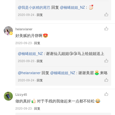
回复
:
@我是小妖精的尾巴
@楠晞姐姐_NZ
2020-09-24
· 回复
heianxianer
好美腻的月饼啊
2020-09-23
· 回复
:
谢谢仙儿姐姐😘😘马上给姐姐送上
@楠晞姐姐_NZ
2020-09-23
· 回复
回复
:
谢谢美眉
来咯
@heianxianer
@楠晞姐姐_NZ
2020-09-24
· 回复
Lizzy45
做的真好
对于手残的我做起来一点都不轻松
2020-09-23
· 回复
⭐将揉搓好的面团用保鲜膜包住，放入冰箱备用