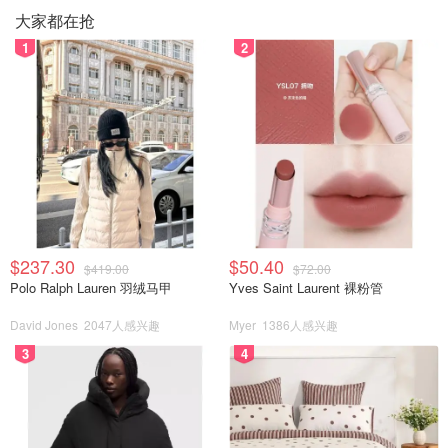
大家都在抢
1
2
⭐将面团从冰箱拿出。每个面团都搓成长条，用切刀分成几
份。大小也是随个人喜欢，我是为了迎合家里两个小朋友的
口味，所以做的都比较小个
⭐面团非常粘，不建议直接用擀面杖擀。最好隔着保鲜膜擀
⭐手上涂抹少许熟糯米粉，擀好的饼皮中间放一粒馅，然后
包起来，搓圆
$237.30
$50.40
$419.00
$72.00
Polo Ralph Lauren 羽绒马甲
Yves Saint Laurent 裸粉管
David Jones
2047人感兴趣
Myer
1386人感兴趣
3
4