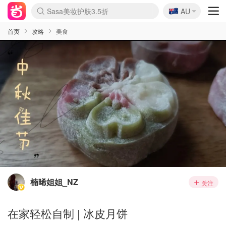
🇦🇺
Sasa美妆护肤3.5折
AU
lululemon折扣上新
SSENSE年中2.5折
FreshBeauty好价汇总
Cettire降价+叠9折
WWS Coles超市实拍
viagogo二手票捡漏
Myer超级周末
The Outnet奢牌1折起
David Jones 3折起
Flannels大牌1折
Perfumes Club护肤1折
AMIRO面罩$251
Amazon折扣汇总
eToro入金$200送$50
Amazon数码好物
ICONIC本周7.5折
ThedoubleF高奢地板价
Moose Knuckles 6折
丝芙兰5折起
EUFY摄像头$98
Selenichast首饰2折
Trip机票酒店促销
YSL送5件彩妆礼
Amazon家居好物
Amazon美妆护肤
雅漾大喷$8
过敏原检测盒$33
伊索独家赠50ml沐浴露
科颜氏高保湿面霜$29
SEALIFE海洋馆门票6折
丝塔芙大白罐$16
订阅Newsletter送香薰
Cult Beauty 6.8折
Harrods圣诞日历$525
LN-CC奢牌私促3折
d'Alba空姐喷雾$16
EVE LOM套装£56
Bernardelli独家4折
Adore Beauty 6折起
CT圣诞日历
Mytheresa奢品2.7折
Luxury Escapes 9折
Currentbody美容仪$881
MOON Garden Live
Roborock扫地机$649
Tingo Life水杯$24
Valentino官网5折
CR洗护套装$23
修丽可4件套$159
Myer彩妆2件7折
GANNI官网4.5折
Stylevana韩妆4折
Tessabit高奢8.5折
OGX洗发水$11
Amazon阿德莱德次日达
卡诗8.5折+赠礼
Philips Hue灯具8折
首页
攻略
美食
楠晞姐姐_NZ
关注
在家轻松自制 | 冰皮月饼