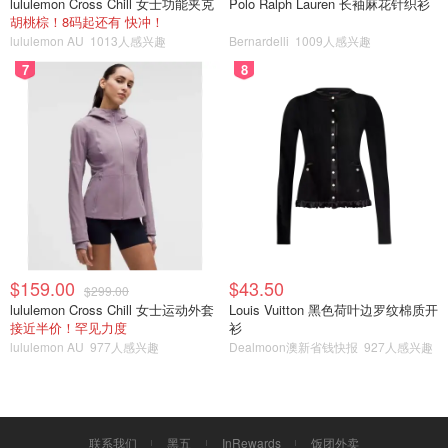
lululemon Cross Chill 女士功能夹克
Polo Ralph Lauren 长袖麻花针织衫
胡桃棕！8码起还有 快冲！
lululemon AU
1013人感兴趣
Bernardelli
1009人感兴趣
7
8
$159.00
$43.50
$299.00
lululemon Cross Chill 女士运动外套
Louis Vuitton 黑色荷叶边罗纹棉质开
接近半价！罕见力度
衫
lululemon AU
977人感兴趣
Dealmoon澳新省钱快报
927人感兴趣
⭐最后想说，如果要排名次的话，肉松肯定是第一啦！因为
肉松馅的真的太好吃啦😭😭
喜欢的小仙女不要忘了点赞，收藏，加关注哦
联系我们
黑五
InRewards
饭团外卖