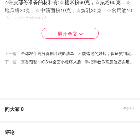
⭐饼皮部份准备的材料有:☆糯米粉60克，☆粟粉60克，☆
地瓜粉20克，☆中筋面粉10克，☆炼乳30克，☆食用油10
克，☆纯牛奶280克
⭐将以上所有食材搅拌均匀，过筛
展开全文
⭐锅中水烧开，放入蒸架，将面浆放入锅中，大火蒸22分钟
左右，用一根筷子在面糊中间撮一下，如果筷子拿出来是透
上一篇：
全球25部高分喜剧片观影清单！不能错过的好片，保证笑到流泪！
明状就是蒸熟了
下一篇：
真香预警！iOS14桌面小程序来袭，手把手教你高颜值还实用的整理桌面方法！
问大家
0
全部
评论