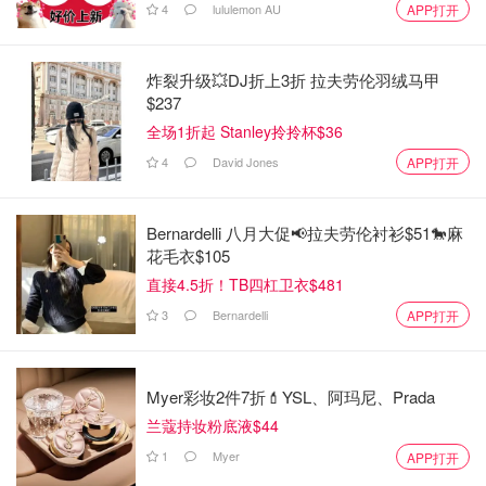
4
lululemon AU
APP打开
炸裂升级💥DJ折上3折 拉夫劳伦羽绒马甲
$237
全场1折起 Stanley拎拎杯$36
4
David Jones
APP打开
Bernardelli 八月大促📢拉夫劳伦衬衫$51🐎麻
花毛衣$105
直接4.5折！TB四杠卫衣$481
3
Bernardelli
APP打开
Myer彩妆2件7折💄YSL、阿玛尼、Prada
兰蔻持妆粉底液$44
⭐将红豆沙和绿豆沙搓成小圆，我这里没有一定的重量哦，
大小随个人喜欢啦，其中几个我还加了玫瑰花瓣，然后也做
1
Myer
APP打开
了几个肉松馅