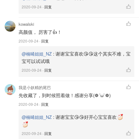
2020-09-24
· 回复
kowalski
高颜值， 厉害了👍！
2020-09-24
· 回复
:
谢谢宝宝喜欢😘😘这个其实不难，宝
@楠晞姐姐_NZ
宝可以试试哦
⭐面团稍微放凉，将面团分成4份:
2020-09-24
· 回复
☆1份加入半茶匙甜菜根粉，揉搓均匀
我是小妖精的尾巴
先收藏了，到时候照着做！感谢分享(❁´ω`❁)
☆1份加入1茶匙巧克力粉，揉搓均匀
2020-09-24
· 回复
☆1份加入1茶匙抹茶粉，揉搓均匀
:
谢谢宝宝😘😘好开心宝宝喜欢
@楠晞姐姐_NZ
☆1份原色
2020-09-24
· 回复