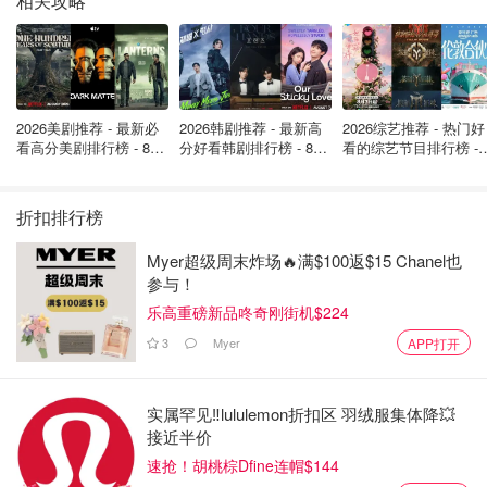
相关攻略
2026美剧推荐 - 最新必
2026韩剧推荐 - 最新高
2026综艺推荐 - 热门好
看高分美剧排行榜 - 8月
分好看韩剧排行榜 - 8月
看的综艺节目排行榜 - 
最新: 《​​足球教练 》第
最新：丁海寅《我的荒
月最新:《​​伦敦合伙人
四季回归！
糖恋爱 》上线❣️
回归啦
折扣排行榜
Myer超级周末炸场🔥满$100返$15 Chanel也
参与！
⭐浸泡好的去皮绿豆放入铸铁锅，绿豆和水的比例也是1:1.5
乐高重磅新品咚奇刚街机$224
哦
3
Myer
APP打开
⭐煮熟后，将绿豆按压成泥，然后倒入平底锅，炒制方法跟
红豆沙是一样的
实属罕见‼️lululemon折扣区 羽绒服集体降💥
接近半价
速抢！胡桃棕Dfine连帽$144