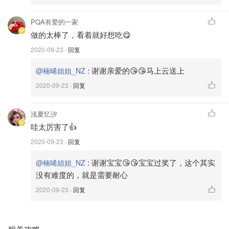
⭐红豆和水的比例是1:1.5 。放入Instant pots 煮熟(红豆可以
PQA有爱的一家
提前煮好备用)
做的太棒了，看着就好想吃😋
2020-09-23
· 回复
⭐将煮好的红豆放入榨汁机打至顺滑
:
谢谢亲爱的😘😘马上云送上
@楠晞姐姐_NZ
⭐打发好的红豆浆倒入平底锅，开中火，然后加入牛油，白
2020-09-23
· 回复
沙糖，然后不停翻炒
☆☆☆2 thousand years later ☆☆☆
浅夏忆汐
哇太厉害了👍
⭐红豆浆终于变成了红豆沙😭😭
2020-09-23
· 回复
:
谢谢宝宝😘😘宝宝过奖了，这个其实
@楠晞姐姐_NZ
没有难度的，就是需要耐心
2020-09-23
· 回复