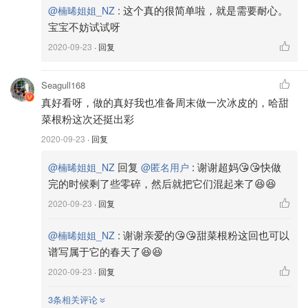
:
这个真的很简单啦，就是需要耐心。
@楠晞姐姐_NZ
红豆和去皮绿豆都是头天晚上开始浸泡的
宝宝不妨试试呀
2020-09-23
· 回复
Seagull168
真好看呀，做的真好我也准备周末做一次冰皮的，哈甜
菜根粉这次还挺出彩
2020-09-23
· 回复
回复
:
谢谢超妈😘😘快做
@楠晞姐姐_NZ
@匿名用户
完的时候剩了些零碎，然后就把它们混起来了😆😆
2020-09-23
· 回复
:
谢谢亲爱的😘😘甜菜根粉这回也可以
@楠晞姐姐_NZ
谱写属于它的春天了😆😆
2020-09-23
· 回复
3条相关评论