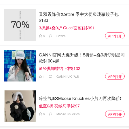
⭐40克的糯米粉入锅炒熟备用
又双叒降价❗️Cettire 季中大促⏰珑骧饺子包
$183
3折起+叠9折 Gucci面包鞋$991
8
Cettire
APP打开
GANNI官网大促升级！5折起+叠9折💥明星同
款$100+起
🎀经典蝴蝶结上衣$132
1
GANNI UK (AU)
APP打开
冷空气❄️❌️Moose Knuckles小剪刀再次降价❗️
低至6折 羽绒马甲$297
8
Moose Knuckles
APP打开