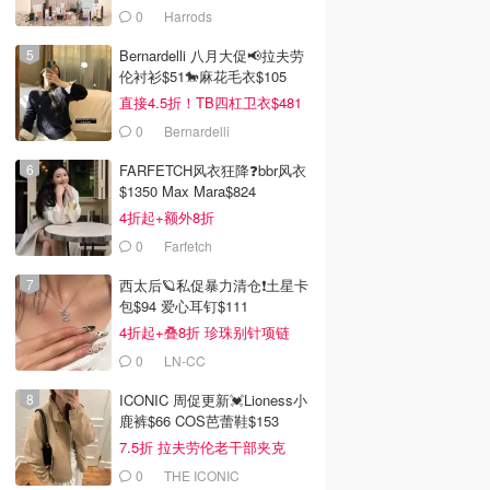
本！
0
Harrods
Bernardelli 八月大促📢拉夫劳
伦衬衫$51🐎麻花毛衣$105
直接4.5折！TB四杠卫衣$481
0
Bernardelli
FARFETCH风衣狂降❓bbr风衣
$1350 Max Mara$824
4折起+额外8折
0
Farfetch
西太后🪐私促暴力清仓❗土星卡
包$94 爱心耳钉$111
4折起+叠8折 珍珠别针项链
$196
0
LN-CC
ICONIC 周促更新💓Lioness小
鹿裤$66 COS芭蕾鞋$153
7.5折 拉夫劳伦老干部夹克
$419
0
THE ICONIC