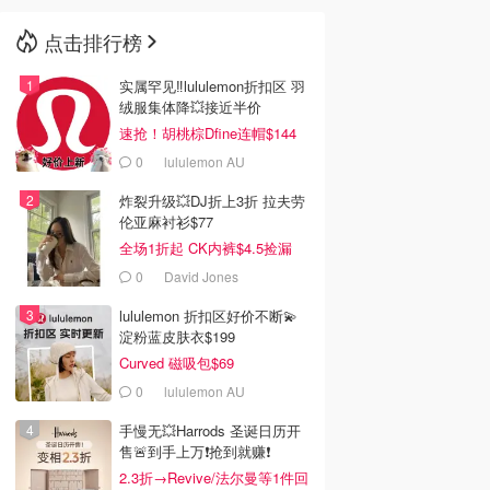
点击排行榜
🇳🇿
新西兰
实属罕见‼️lululemon折扣区 羽
绒服集体降💥接近半价
速抢！胡桃棕Dfine连帽$144
0
lululemon AU
炸裂升级💥DJ折上3折 拉夫劳
伦亚麻衬衫$77
全场1折起 CK内裤$4.5捡漏
0
David Jones
lululemon 折扣区好价不断💫
淀粉蓝皮肤衣$199
Curved 磁吸包$69
0
lululemon AU
手慢无💥Harrods 圣诞日历开
售🚨到手上万❗️抢到就赚❗️
2.3折→Revive/法尔曼等1件回