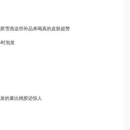
桃胶雪燕这些补品来喝真的皮肤超赞
小时泡发
大
泡发的量比桃胶还惊人
点