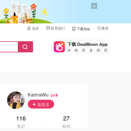
联系我们
澳洲
登录
下载App
🇺🇸
美国
下载 DealMoon App
体验更多精彩
🇨🇳
中国
🇨🇦
加拿大
🇬🇧
英国
🇩🇪
德国
KarinaWu
9
🇫🇷
加关注
法国
🇮🇹
116
27
意大利
笔记
粉丝
🇦🇺
澳洲