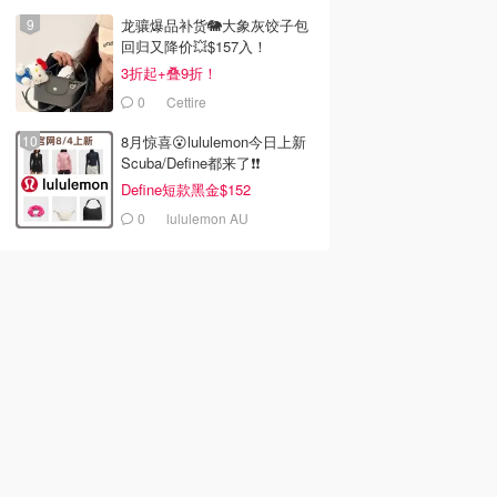
龙骧爆品补货🐘大象灰饺子包
回归又降价💥$157入！
3折起+叠9折！
0
Cettire
8月惊喜😮lululemon今日上新
Scuba/Define都来了❗️❗️
Define短款黑金$152
0
lululemon AU