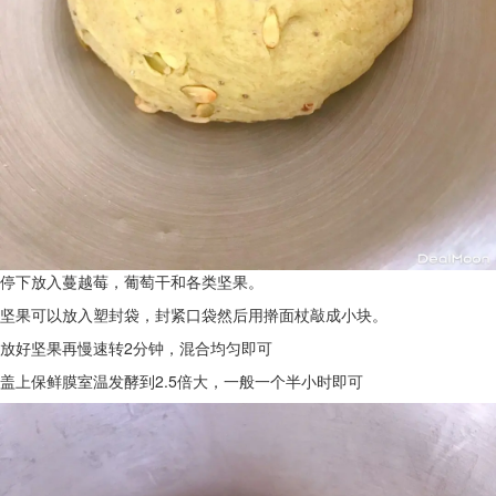
停下放入蔓越莓，葡萄干和各类坚果。
坚果可以放入塑封袋，封紧口袋然后用擀面杖敲成小块。
放好坚果再慢速转2分钟，混合均匀即可
盖上保鲜膜室温发酵到2.5倍大，一般一个半小时即可