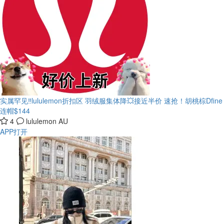
实属罕见‼️lululemon折扣区 羽绒服集体降💥接近半价
速抢！胡桃棕Dfine
连帽$144
4
lululemon AU
APP打开