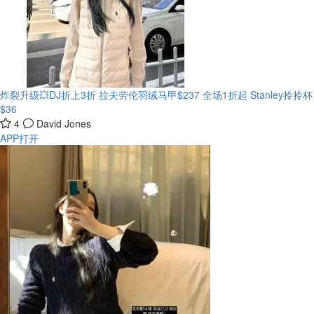
炸裂升级💥DJ折上3折 拉夫劳伦羽绒马甲$237
全场1折起 Stanley拎拎杯
$36
4
David Jones
APP打开