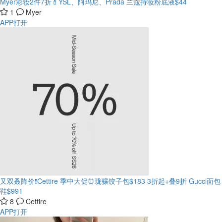
Myer彩妆2件7折💄YSL、阿玛尼、Prada
兰蔻持妆粉底液$44
1
Myer
APP打开
又双叒降价❗️Cettire 季中大促⏰珑骧饺子包$183
3折起+叠9折 Gucci面包
鞋$991
8
Cettire
APP打开