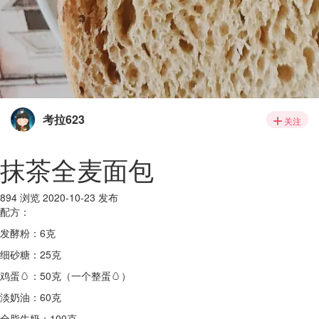
考拉623
关注
抹茶全麦面包
894 浏览
2020-10-23 发布
配方：
发酵粉：6克
细砂糖：25克
鸡蛋🥚：50克（一个整蛋🥚）
淡奶油：60克
全脂牛奶：100克