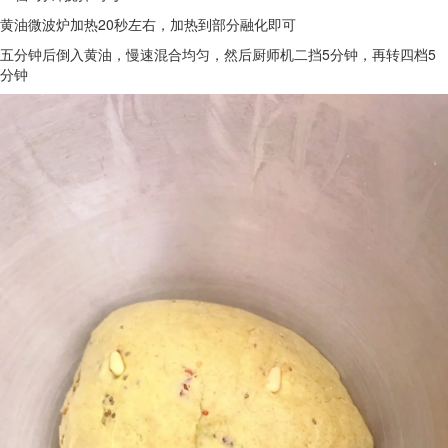
黄油微波炉加热20秒左右，加热到部分融化即可
五分钟后倒入黄油，慢速混合均匀，然后厨师机二挡5分钟，再转四档5
分钟