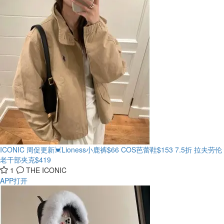
ICONIC 周促更新💓Lioness小鹿裤$66 COS芭蕾鞋$153
7.5折 拉夫劳伦
老干部夹克$419
1
THE ICONIC
APP打开