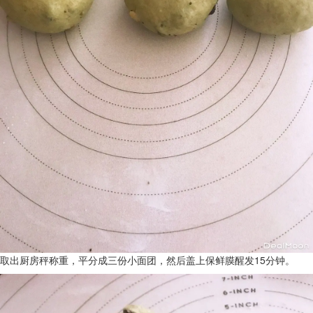
取出厨房秤称重，平分成三份小面团，然后盖上保鲜膜醒发15分钟。