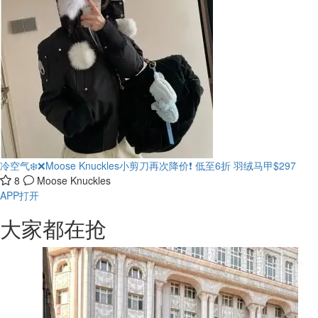
冷空气❄️❌️Moose Knuckles小剪刀再次降价❗️
低至6折 羽绒马甲$297
8
Moose Knuckles
APP打开
大家都在抢