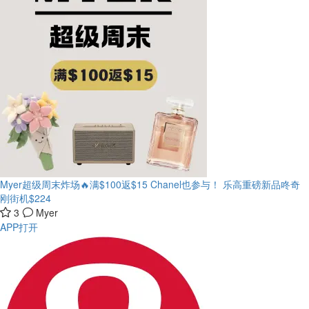
Myer超级周末炸场🔥满$100返$15 Chanel也参与！
乐高重磅新品咚奇
刚街机$224
3
Myer
APP打开