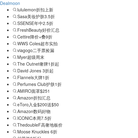
Dealmoon
lululemon折扣上新
Sasa美妆护肤3.5折
SSENSE年中2.5折
FreshBeauty好价汇总
Cettire降价+叠9折
WWS Coles超市实拍
viagogo二手票捡漏
Myer超级周末
The Outnet奢牌1折起
David Jones 3折起
Flannels大牌1折
Perfumes Club护肤1折
AMIRO面罩$251
Amazon折扣汇总
eToro入金$200送$50
Amazon数码好物
ICONIC本周7.5折
ThedoubleF高奢地板价
Moose Knuckles 6折