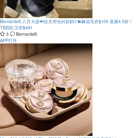
Bernardelli 八月大促📢拉夫劳伦衬衫$51🐎麻花毛衣$105
直接4.5折！
TB四杠卫衣$481
3
Bernardelli
APP打开