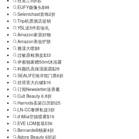
丝芙兰5折起
EUFY摄像头$98
Selenichast首饰2折
Trip机票酒店促销
YSL送5件彩妆礼
Amazon家居好物
Amazon美妆护肤
雅漾大喷$8
过敏原检测盒$33
伊索独家赠50ml沐浴露
科颜氏高保湿面霜$29
SEALIFE海洋馆门票6折
丝塔芙大白罐$16
订阅Newsletter送香薰
Cult Beauty 6.8折
Harrods圣诞日历$525
LN-CC奢牌私促3折
d'Alba空姐喷雾$16
EVE LOM套装£56
Bernardelli独家4折
Adore Beauty 6折起