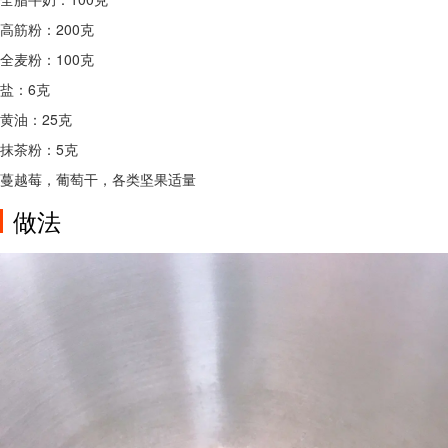
高筋粉：200克
全麦粉：100克
盐：6克
黄油：25克
抹茶粉：5克
蔓越莓，葡萄干，各类坚果适量
做法