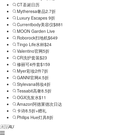
CT圣诞日历
Mytheresa奢品2.7折
Luxury Escapes 9折
Currentbody美容仪$881
MOON Garden Live
Roborock扫地机$649
Tingo Life水杯$24
Valentino官网5折
CR洗护套装$23
修丽可4件套$159
Myer彩妆2件7折
GANNI官网4.5折
Stylevana韩妆4折
Tessabit高奢8.5折
OGX洗发水$11
Amazon阿德莱德次日达
卡诗8.5折+赠礼
Philips Hue灯具8折
🇦🇺
AU