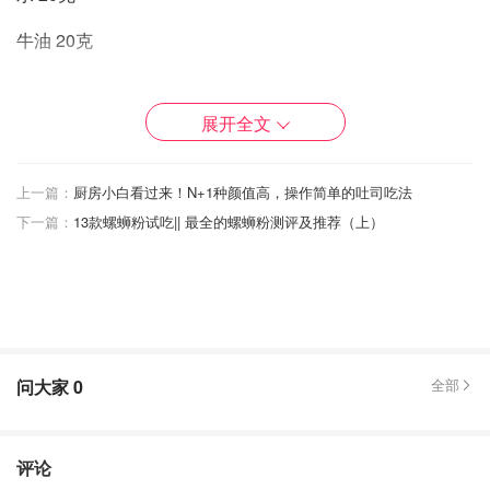
牛油 20克
( 有人會下梳打粉，但是沒有也可以成功）
展开全文
上一篇：
厨房小白看过来！N+1种颜值高，操作简单的吐司吃法
下一篇：
13款螺蛳粉试吃|| 最全的螺蛳粉测评及推荐（上）
问大家
0
全部
评论