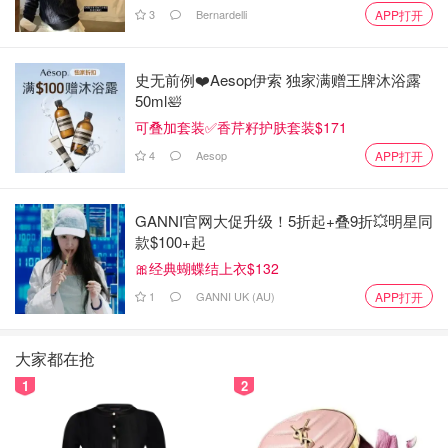
***如果想整海鹽焦糖爆谷：可以在這時放少許鹽到糖漿中，
3
Bernardelli
APP打开
攪拌均勻。
史无前例❤️Aesop伊索 独家满赠王牌沐浴露
50ml🛀
當糖漿煮到起泡，熄火，放牛油。然後不停攪拌，讓牛油溶
可叠加套装✅香芹籽护肤套装$171
化。
4
Aesop
APP打开
GANNI官网大促升级！5折起+叠9折💥明星同
款$100+起
🎀经典蝴蝶结上衣$132
1
GANNI UK (AU)
APP打开
大家都在抢
1
2