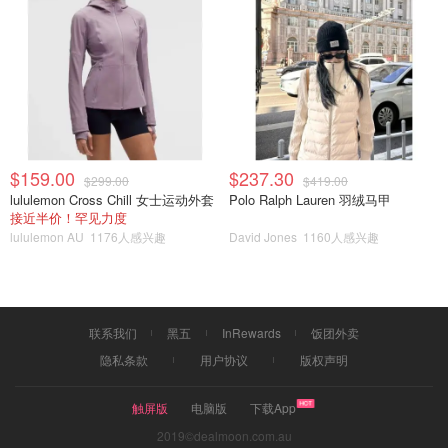
$159.00
$237.30
$299.00
$419.00
lululemon Cross Chill 女士运动外套
Polo Ralph Lauren 羽绒马甲
接近半价！罕见力度
lululemon AU
1176人感兴趣
David Jones
1160人感兴趣
联系我们
黑五
InRewards
饭团外卖
隐私条款
用户协议
版权声明
触屏版
电脑版
下载App
2019©dealmoon.com.au