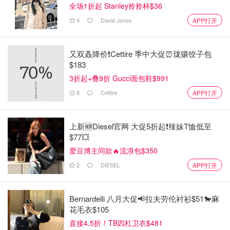
全场1折起 Stanley拎拎杯$36
4
David Jones
APP打开
又双叒降价❗️Cettire 季中大促⏰珑骧饺子包
$183
3折起+叠9折 Gucci面包鞋$991
8
Cettire
APP打开
上新🆕Diesel官网 大促5折起❗️辣妹T恤低至
$77💥
煮焦糖：
爱豆博主同款🔥流浪包$350
2
DIESEL
APP打开
白糖和水放到一個厚底的小煮锅內，中火加热至沸腾，轉小
火，用攪拌棒是不是攪拌一下以免糊底，一直熬煮到白糖融
Bernardelli 八月大促📢拉夫劳伦衬衫$51🐎麻
花毛衣$105
化，并且渐渐的熬成琥珀色。
直接4.5折！TB四杠卫衣$481