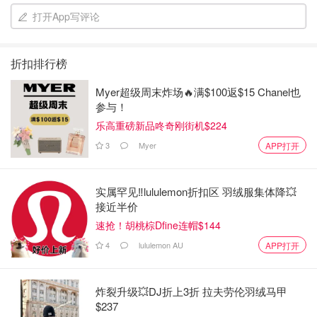
爆谷做法：
打开App写评论
折扣排行榜
加熱平底鑊或鍋，小火加入牛油。
Myer超级周末炸场🔥满$100返$15 Chanel也
油溶後，轉中火落玉米粒，均勻攪拌油和玉米粒
参与！
乐高重磅新品咚奇刚街机$224
直至有一粒開始爆開，蓋上蓋。
3
Myer
APP打开
爆谷開始撞擊平底鑊內部會發出啪啪聲響。
爆谷爆開期間要時不時拋動平底鑊，避免粟米粒燒焦，當響
实属罕见‼️lululemon折扣区 羽绒服集体降💥
接近半价
聲減小就關火。
速抢！胡桃棕Dfine连帽$144
關火後可能還有一些粟米粒繼續爆開，等待五分鐘後開蓋。
4
lululemon AU
APP打开
炸裂升级💥DJ折上3折 拉夫劳伦羽绒马甲
$237