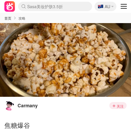
🇦🇺
Sasa美妆护肤3.5折
AU
lululemon折扣上新
SSENSE年中2.5折
FreshBeauty好价汇总
Cettire降价+叠9折
WWS Coles超市实拍
viagogo二手票捡漏
Myer超级周末
The Outnet奢牌1折起
David Jones 3折起
Flannels大牌1折
Perfumes Club护肤1折
AMIRO面罩$251
Amazon折扣汇总
eToro入金$200送$50
Amazon数码好物
ICONIC本周7.5折
ThedoubleF高奢地板价
Moose Knuckles 6折
丝芙兰5折起
EUFY摄像头$98
Selenichast首饰2折
Trip机票酒店促销
YSL送5件彩妆礼
Amazon家居好物
Amazon美妆护肤
雅漾大喷$8
过敏原检测盒$33
伊索独家赠50ml沐浴露
科颜氏高保湿面霜$29
SEALIFE海洋馆门票6折
丝塔芙大白罐$16
订阅Newsletter送香薰
Cult Beauty 6.8折
Harrods圣诞日历$525
LN-CC奢牌私促3折
d'Alba空姐喷雾$16
EVE LOM套装£56
Bernardelli独家4折
Adore Beauty 6折起
CT圣诞日历
Mytheresa奢品2.7折
Luxury Escapes 9折
Currentbody美容仪$881
MOON Garden Live
Roborock扫地机$649
Tingo Life水杯$24
Valentino官网5折
CR洗护套装$23
修丽可4件套$159
Myer彩妆2件7折
GANNI官网4.5折
Stylevana韩妆4折
Tessabit高奢8.5折
OGX洗发水$11
Amazon阿德莱德次日达
卡诗8.5折+赠礼
Philips Hue灯具8折
首页
攻略
Carmany
关注
焦糖爆谷