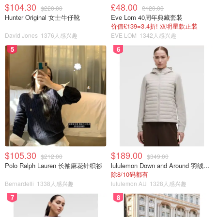
$104.30
£48.00
$220.00
£120.00
Hunter Original 女士牛仔靴
Eve Lom 40周年典藏套装
价值£139=3.4折! 双明星款正装
David Jones
1376人感兴趣
EVE LOM
1342人感兴趣
5
6
歡迎有任何疑問在下面留言！請大家多多指教🙏
十月的小确幸
$105.30
$189.00
$212.00
$349.00
Polo Ralph Lauren 长袖麻花针织衫
lululemon Down and Around 羽绒夹克
除8/10码都有
Bernardelli
1338人感兴趣
lululemon AU
1328人感兴趣
7
8