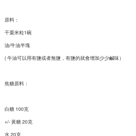
原料：
干粟米粒1碗
油/牛油半塊
( 牛油可以用有鹽或者無鹽，有鹽的就會增加少少鹹味）
焦糖原料：
白糖 100克
+/- 黃糖 20克
水 20克