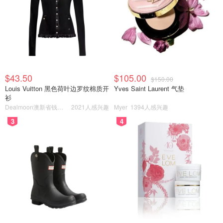
將煮好的焦糖倒在爆谷上，攪拌均勻。焦糖很快就會硬化。
在冷卻之後，戴上手套，將焦糖爆谷逐粒剝開。
$43.50
$105.00
$150.00
Louis Vuitton 黑色荷叶边罗纹棉质开
Yves Saint Laurent 气垫
衫
焦糖爆谷完成！！！！❤️❤️❤️❤️❤️🎉🎉🎉🎉🎉
Dealmoon澳新省钱快报
2021人感兴趣
Myer
1394人感兴趣
3
4