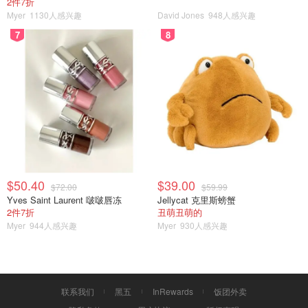
2件7折
Myer
1130人感兴趣
David Jones
948人感兴趣
7
8
$50.40
$39.00
$72.00
$59.99
Yves Saint Laurent 啵啵唇冻
Jellycat 克里斯螃蟹
2件7折
丑萌丑萌的
Myer
944人感兴趣
Myer
930人感兴趣
3、秘贴清颜顺滑精华液 推荐指数🌟🌟🌟
联系我们
黑五
InRewards
饭团外卖