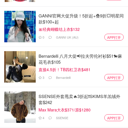
使用感觉，这款精华大概可以排在我喜爱精华的前三，质地
不油腻，好推好吸收，也不会太稀。使用过后皮肤会更有弹
GANNI官网大促升级！5折起+叠9折💥明星同
性，富含水分。一晚上过后脸部还是很软。有点小缺点是有
款$100+起
一点点黏，基本可以接受。味道不错，我很喜欢。
🎀经典蝴蝶结上衣$132
0
GANNI UK (AU)
APP打开
Bernardelli 八月大促📢拉夫劳伦衬衫$51🐎麻
花毛衣$105
直接4.5折！TB四杠卫衣$481
3
Bernardelli
APP打开
SSENSE外套甩卖🔥3折起❗SKIMS羊羔绒外
套$242
Max Mara大衣$371/原$1280
4
SSENSE
APP打开