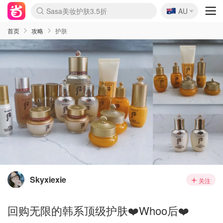
🇦🇺
Sasa美妆护肤3.5折
AU
lululemon折扣上新
SSENSE年中3折
FreshBeauty好价汇总
Cettire降价+叠9折
WWS Coles超市实拍
viagogo二手票捡漏
Myer超级周末1折
The Outnet奢牌1折起
David Jones 3折起
Flannels大牌1折
Perfumes Club护肤1折
AMIRO返校季6.2折
Amazon折扣汇总
eToro入金$200送$50
Amazon数码好物
ICONIC本周7.5折
ThedoubleF高奢地板价
Moose Knuckles 6折
丝芙兰5折起
EUFY官网3.7折起
Selenichast首饰2折
Trip机票酒店促销
YSL送5件彩妆礼
Amazon家居好物
Amazon美妆护肤
雅漾大喷$8
过敏原检测盒$33
伊索独家赠50ml沐浴露
科颜氏清仓3折
SEALIFE海洋馆门票6折
丝塔芙大白罐$16
订阅Newsletter送香薰
Cult Beauty 6.8折
Harrods圣诞日历2.3折
LN-CC奢牌私促3折
d'Alba空姐喷雾$16
EVE LOM套装逆天2折
Bernardelli独家4折
Adore Beauty 6折起
CT圣诞日历
Mytheresa奢品2.7折
Luxury Escapes 9折
Currentbody美容仪9折
MOON Garden Live
Roborock扫地机3.7折
Tingo Life水杯$24
Valentino官网5折
CR洗发护发6.3折
修丽可套装7.4折
Myer彩妆2件7折
GANNI官网4.5折
Stylevana韩妆4折
Tessabit高奢8.5折
OGX洗护4折
Amazon阿德莱德次日达
卡诗8.5折+赠礼
Philips Hue灯具8折
首页
攻略
护肤
Skyxiexie
关注
回购无限的韩系顶级护肤❤️Whoo后❤️