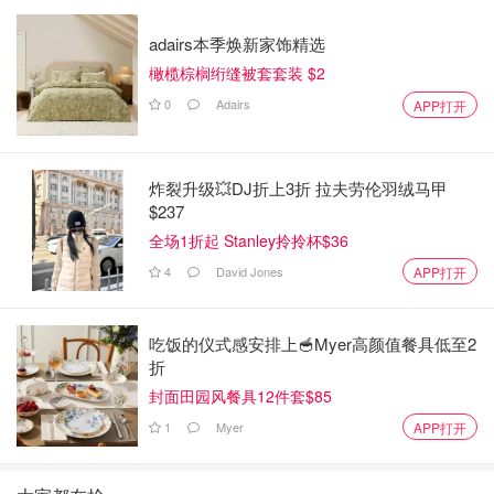
adairs本季焕新家饰精选
橄榄棕榈绗缝被套套装 $2
0
Adairs
APP打开
炸裂升级💥DJ折上3折 拉夫劳伦羽绒马甲
$237
全场1折起 Stanley拎拎杯$36
4
David Jones
APP打开
吃饭的仪式感安排上🥣Myer高颜值餐具低至2
折
封面田园风餐具12件套$85
1
Myer
APP打开