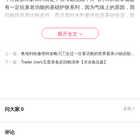
有一定抗衰老功能的基础护肤系列，因为气味上的原因，我
回购拱辰享比较多些。而且我对水乳要求就是基础保湿，我
更喜欢精华和面霜滋润度高些
展开全文
津率和还幼并没有尝试过，下次可以买来试试，主要是因为
我之前在试面霜的时候，秘贴自润面霜的质地深得我心，总
在不停回购。
上一篇：
奥地利哈修塔特攻略🇦🇹去过一次童话般的世界最美小镇还能有什么遗憾？！
下一篇：
Trader Joe's五星美食必回购清单【冷冻食品篇】
一、✨秘贴
问大家
0
全部
评论