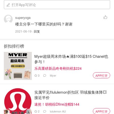
打开App写评论
superyoga
楼主分享一下哪里买的好吗？谢谢
2021-06-19
· 回复
推荐产品
折扣排行榜
1、秘贴焕然新生修护精华
Myer超级周末炸场🔥满$100返$15 Chanel也
推荐指数🌟🌟🌟🌟🌟
参与！
乐高重磅新品咚奇刚街机$224
秘贴精华是Whoo的明星产品，适用所有年龄段/所有肤质
3
Myer
APP打开
主打建立肌肤自我修复能力，改善细纹、保护皮肤屏障、赋
予皮肤弹性、令肌肤焕然润泽
实属罕见‼️lululemon折扣区 羽绒服集体降💥
接近半价
蕴含4大精萃，添加冬虫夏草和莲花提取物成分，呈现肌肤
速抢！胡桃棕Dfine连帽$144
光彩活力。
2
lululemon AU
APP打开