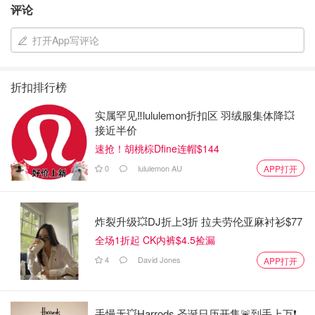
评论
打开App写评论
折扣排行榜
实属罕见‼️lululemon折扣区 羽绒服集体降💥
接近半价
速抢！胡桃棕Dfine连帽$144
0
lululemon AU
APP打开
炸裂升级💥DJ折上3折 拉夫劳伦亚麻衬衫$77
全场1折起 CK内裤$4.5捡漏
飯麵一年前剛回家時
4
David Jones
APP打开
這是去年剛帶回家的兩個小不點。
手慢无💥Harrods 圣诞日历开售🚨到手上万❗️