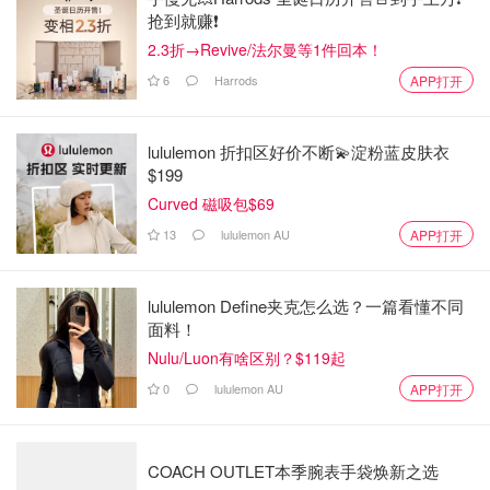
當時因為家裡還有另一隻黑貓🐈‍⬛姊姊，剛帶回家時先將他
抢到就赚❗️
們隔離，讓他們慢慢接受彼此！所以兩個小不點就在浴室住
2.3折→Revive/法尔曼等1件回本！
了將近一個月。
6
Harrods
APP打开
lululemon 折扣区好价不断💫淀粉蓝皮肤衣
$199
Curved 磁吸包$69
13
lululemon AU
APP打开
lululemon Define夹克怎么选？一篇看懂不同
面料！
Nulu/Luon有啥区别？$119起
0
lululemon AU
APP打开
COACH OUTLET本季腕表手袋焕新之选