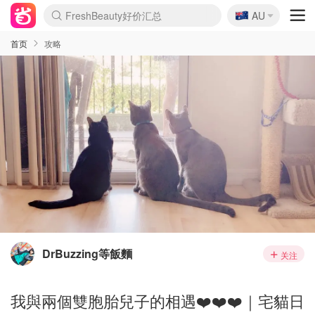
🇦🇺
FreshBeauty好价汇总
AU
lululemon本周上新
Sasa美妆护肤3.5折
SSENSE年中3折
Cettire降价+叠9折
Farfetch折上8折
WWS Coles超市实拍
viagogo二手票捡漏
Myer清仓1折起
The Outnet奢牌1折起
David Jones 3折起
Flannels大牌1折
Perfumes Club护肤1折
AMIRO返校季6.2折
Oweek抽奖送Airpods
Amazon折扣汇总
eToro入金$200送$50
Amazon数码好物
ICONIC本周7.5折
ThedoubleF高奢地板价
Moose Knuckles 6折
丝芙兰5折起
EUFY官网3.7折起
Selenichast首饰2折
Trip机票酒店促销
YSL送5件彩妆礼
Amazon家居好物
BIGBANG巡演开票
David Jones时尚3折
Amazon美妆护肤
雅漾大喷$8
过敏原检测盒$33
伊索独家赠50ml沐浴露
科颜氏送高保湿面霜
SEALIFE海洋馆门票6折
丝塔芙大白罐$16
订阅Newsletter送香薰
Cult Beauty 6.8折
Harrods圣诞日历2.3折
LN-CC奢牌私促3折
d'Alba空姐喷雾$16
EVE LOM套装逆天2折
Bernardelli独家4折
Adore Beauty 6折起
CT圣诞日历
Mytheresa奢品2.7折
首页
攻略
DrBuzzing等飯麵
关注
我與兩個雙胞胎兒子的相遇❤️❤️❤️｜宅貓日