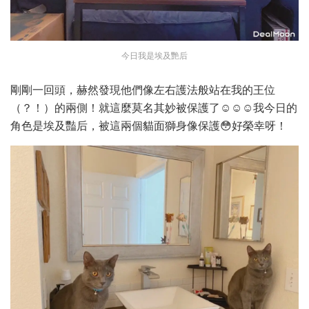
今日我是埃及艷后
剛剛一回頭，赫然發現他們像左右護法般站在我的王位
（？！）的兩側！就這麼莫名其妙被保護了☺️☺️☺️我今日的
角色是埃及豔后，被這兩個貓面獅身像保護😳好榮幸呀！