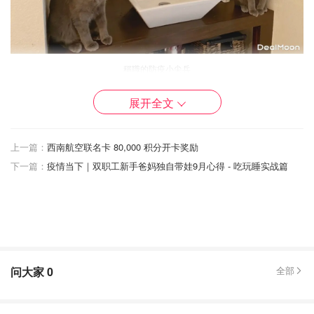
稱職的防疫小尖兵
展开全文
而上次碰到的狀況比較像是要收保護費的流氓...
「要洗手！！！乾乾交出乃！！！」
上一篇：
西南航空联名卡 80,000 积分开卡奖励
但也有朋友說是要監督我洗手...
下一篇：
疫情当下｜双职工新手爸妈独自带娃9月心得 - 吃玩睡实战篇
「沒有20秒！重洗一次！！！」
真是貼心的防疫小尖兵呀！
问大家
0
全部
以上這就是我被監視的日常😅
我與他們的相遇