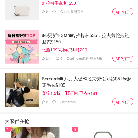
角拉链手拿包 $99
0
Coach澳洲官网
APP打开
8/6更新✨Stanley拎拎杯$36，拉夫劳伦拉链
卫衣$150
北脸1996羽绒马甲$209
214
5
Dealmoon澳新省钱快报
APP打开
飯麵一歲生日
Bernardelli 八月大促📢拉夫劳伦衬衫$51🐎麻
他們是我一年前的聖誕節前夕到Petsmart領養的，當時只想
花毛衣$105
再收編一隻貓，但看他們雙胞胎兄弟倆我在一起睡覺實在太
直接4.5折！TB四杠卫衣$481
可愛了！有點捨不得拆散他們！
2
Bernardelli
APP打开
加上foster又一直告訴我說他們詢問度很高，灰貓很特別，
加上兩隻一起帶走，領養費有打折😳😳😳？！
大家都在抢
1
2
腦波弱的我，就這樣把兩個小皮蛋帶回家啦！沒想到已經快