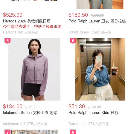
$525.00
$150.50
$269.00
Harrods 2026 美妆倒数日历
Polo Ralph Lauren 卫衣 四分拉链
今年选品夯爆了！护肤全线都很绝
Harrods
341人感兴趣
David Jones
339人感兴趣
5
6
敏感的麵麵
中間真的經歷很多，其中一隻麵麵很膽小怕人，也非常討厭
人類，有長達兩個月的時間一直到處亂大便，包括沙發、地
板亂噴、包包、浴缸等等，被大到都沒沙發坐了呢！
$134.00
$51.30
而且小小年紀還得了下泌尿道炎，遵照醫囑，每天罐藥，而
$169.00
$103.00
lululemon Scuba 宽松卫衣 莲紫
Polo Ralph Lauren Kids 衬衫
麵麵非常愛乾飼料，轉濕食的過程非常痛苦，他有長達五天
都不吃東西，因為害怕他得脂肪肝，所以只好強迫灌食，彼
lululemon AU
275人感兴趣
Bernardelli
271人感兴趣
此都痛苦！他被灌得眼淚直流，而我每天都要強硬抓著他、
7
8