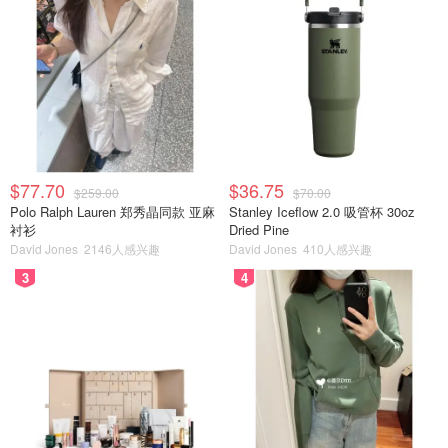
過一年啦！
膽小貓的親訓過程
$77.70
$36.75
$259.00
$70.00
Polo Ralph Lauren 郑秀晶同款 亚麻
Stanley Iceflow 2.0 吸管杯 30oz
衬衫
Dried Pine
David Jones
2146人感兴趣
David Jones
410人感兴趣
3
4