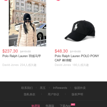
掰開嘴巴灌肉泥，他因為不舒服會甩頭，所以肉泥會噴的我
全身和地板都是。
那段日子天天要擔心他有沒有吃飯，真是難熬呀！
$237.30
$48.30
$419.00
$119.00
Polo Ralph Lauren 羽绒马甲
Polo Ralph Lauren POLO PONY
CAP 棒球帽
David Jones
234人感兴趣
David Jones
180人感兴趣
联系我们
黑五
InRewards
饭团外卖
隐私条款
用户协议
版权声明
触屏版
电脑版
下载App
大剌剌的飯飯