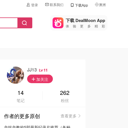
联系我们
澳洲
登录
下载App
🇺🇸
美国
下载 DealMoon App
体验更多精彩
🇨🇳
中国
🇨🇦
加拿大
🇬🇧
英国
🇩🇪
德国
JJ13
11
🇫🇷
加关注
法国
🇮🇹
14
262
意大利
笔记
粉丝
🇦🇺
澳洲
作者的更多原创
查看更多
🇳🇿
新西兰
亦娱亦教的5部最新纪录片推荐（各种