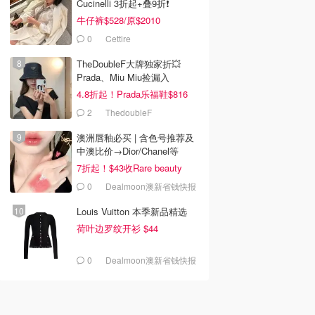
Cucinelli 3折起+叠9折❗️
牛仔裤$528/原$2010
0
Cettire
TheDoubleF大牌独家折💥
Prada、Miu Miu捡漏入
4.8折起！Prada乐福鞋$816
2
ThedoubleF
澳洲唇釉必买 | 含色号推荐及
中澳比价→Dior/Chanel等
7折起！$43收Rare beauty
0
Dealmoon澳新省钱快报
Louis Vuitton 本季新品精选
荷叶边罗纹开衫 $44
0
Dealmoon澳新省钱快报