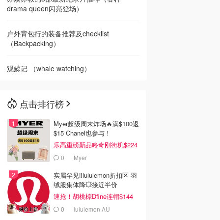
drama queen闪亮登场）
户外背包行的装备推荐及checklist
（Backpacking）
观鲸记 （whale watching）
点击排行榜
Myer超级周末炸场🔥满$100返
$15 Chanel也参与！
乐高重磅新品咚奇刚街机$224
0
Myer
实属罕见‼️lululemon折扣区 羽
绒服集体降💥接近半价
速抢！胡桃棕Dfine连帽$144
0
lululemon AU