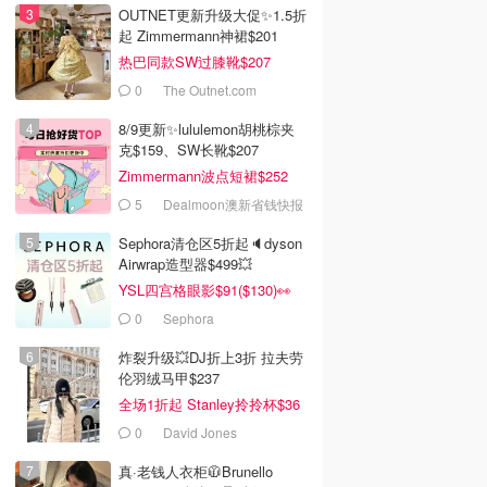
OUTNET更新升级大促✨1.5折
起 Zimmermann神裙$201
热巴同款SW过膝靴$207
0
The Outnet.com
8/9更新✨lululemon胡桃棕夹
克$159、SW长靴$207
Zimmermann波点短裙$252
5
Dealmoon澳新省钱快报
Sephora清仓区5折起🔈dyson
Airwrap造型器$499💥
YSL四宫格眼影$91($130)👀
0
Sephora
炸裂升级💥DJ折上3折 拉夫劳
伦羽绒马甲$237
全场1折起 Stanley拎拎杯$36
0
David Jones
真·老钱人衣柜🧥Brunello