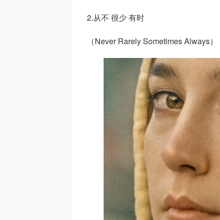
2.从不 很少 有时
（Never Rarely Sometimes Always）