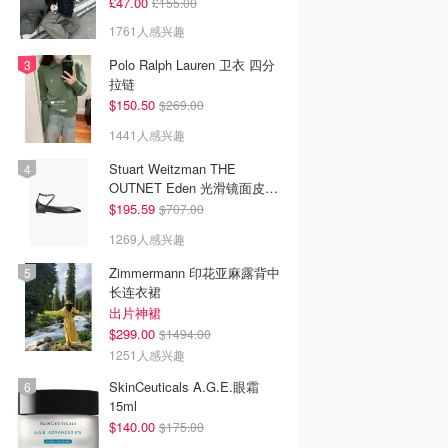
£47.00
£155.00
1761人感兴趣
Polo Ralph Lauren 卫衣 四分
拉链
$150.50
$269.00
1441人感兴趣
Stuart Weitzman THE
OUTNET Eden 光滑镜面皮芭
蕾平底鞋
$195.59
$707.00
1269人感兴趣
Zimmermann 印花亚麻露背中
长连衣裙
出片神裙
$299.00
$1494.00
1251人感兴趣
SkinCeuticals A.G.E.眼霜
15ml
$140.00
$175.00