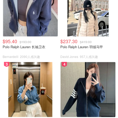
$95.40
$237.30
$193.00
$419.00
Polo Ralph Lauren 长袖卫衣
Polo Ralph Lauren 羽绒马甲
Bernardelli
2090人感兴趣
David Jones
957人感兴趣
3
4
女主为了下一步的漫画题材灵感而接近男主而后慢慢在一起
里面的演员都不认识，都演技还是可以的，看着也不错
我的奇妙男友2恋恋不忘