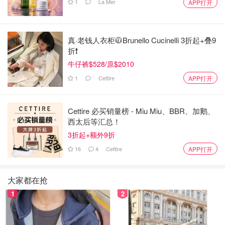
纪，大宋少年志很好看的
1
La Mer
APP打开
以前没看过男主的戏，刚开始看这部剧觉得男主有点娘，后
面习惯了就还好
真·老钱人衣柜🧥Brunello Cucinelli 3折起+叠9
折❗️
好想和你在一起
牛仔裤$528/原$2010
1
Cettire
APP打开
Cettire 必买销量榜 - Miu Miu、BBR、加鹅、
西太后等汇总！
3折起+额外9折
16
4
Cettire
APP打开
大家都在抢
1
2