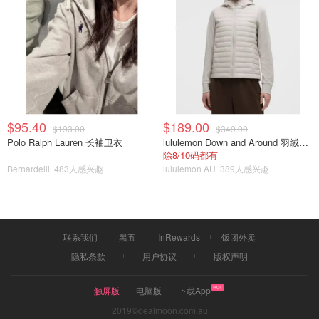
$95.40
$189.00
$193.00
$349.00
Polo Ralph Lauren 长袖卫衣
lululemon Down and Around 羽绒夹克
除8/10码都有
Bernardelli
483人感兴趣
lululemon AU
389人感兴趣
这部剧是有第一部的，第一部是吴倩跟金泰焕演的，当时看
还挺好的
第二部男女主都换了，因为跟第一部隔得比较久看，看着感
联系我们
黑五
InRewards
饭团外卖
觉还可以，虽然男女主换角还是比较可惜的，就当新剧看吧
隐私条款
用户协议
版权声明
酋长的男人
触屏版
电脑版
下载App
2019©dealmoon.com.au