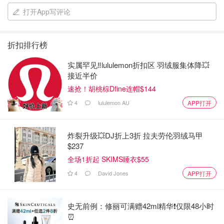
打开App写评论
折扣排行榜
实属罕见‼️lululemon折扣区 羽绒服集体降💥
接近半价
速抢！胡桃棕Dfine连帽$144
4
lululemon AU
APP打开
以前也看了很多男主女主演的剧，香蜜跟招摇第都挺好看的
炸裂升级💥DJ折上3折 拉夫劳伦羽绒马甲
$237
这部剧还是一部宠剧
全场1折起 SKIMS睡衣$55
男主真的太瘦了，感觉古装比较仙，现代装也是帅的
4
David Jones
APP打开
女主漂亮有辨识度
史无前例：修丽可满赠42ml精华❗️仅限48小时
从结婚开始恋爱
⏰️