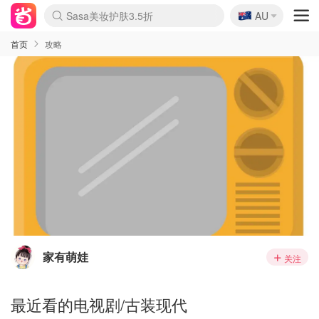
🇦🇺
Sasa美妆护肤3.5折
AU
lululemon折扣上新
SSENSE年中2.5折
FreshBeauty好价汇总
Cettire降价+叠9折
WWS Coles超市实拍
viagogo二手票捡漏
Myer折扣汇总
The Outnet奢牌1折起
David Jones 3折起
Flannels大牌1折
Perfumes Club护肤1折
AMIRO面罩$251
Amazon折扣汇总
eToro入金$200送$50
Amazon数码好物
ICONIC本周7.5折
ThedoubleF高奢地板价
Moose Knuckles 6折
EUFY摄像头$98
Selenichast首饰2折
Trip机票酒店促销
YSL送5件彩妆礼
Amazon家居好物
Amazon美妆护肤
雅漾大喷$8
过敏原检测盒$33
科颜氏高保湿面霜$29
SEALIFE海洋馆门票6折
丝塔芙大白罐$16
订阅Newsletter送香薰
Cult Beauty 6.8折
Harrods圣诞日历$525
LN-CC奢牌私促3折
d'Alba空姐喷雾$16
EVE LOM套装£56
Bernardelli独家4折
Adore Beauty 6折起
CT圣诞日历
Mytheresa奢品2.7折
Luxury Escapes 9折
Currentbody美容仪$881
MOON Garden Live
Roborock扫地机$649
Valentino官网5折
CR洗护套装$23
修丽可4件套$159
GANNI官网4.5折
Stylevana韩妆4折
Tessabit高奢8.5折
OGX洗发水$11
Amazon阿德莱德次日达
卡诗8.5折+赠礼
Philips Hue灯具8折
La Mer送8件礼值$529
首页
攻略
家有萌娃
关注
最近看的电视剧/古装现代