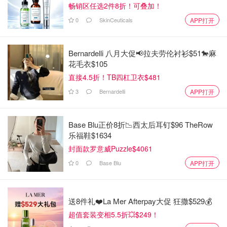
畅销区任选2件8折！可叠加！
0
SkinCeuticals
APP打开
Bernardelli 八月大促📢拉夫劳伦衬衫$51🐎麻
花毛衣$105
直接4.5折！TB四杠卫衣$481
3
Bernardelli
APP打开
Base Blu正价8折📉西太后耳钉$96 TheRow
乐福鞋$1634
封面款罗意威Puzzle$4061
0
Base Blu
APP打开
这部也是先婚后爱的剧
女霸总跟暖萌医生的设定还是不错的
送8件礼❤️La Mer Afterpay大促 狂撒$529💰
女主可咸可甜，也看过好几部女主的剧了，演技在线，寒武
超值套装变相5.5折💥$249！