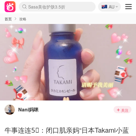
🇦🇺
Sasa美妆护肤3.5折
AU
lululemon折扣上新
SSENSE年中2.5折
FreshBeauty好价汇总
Cettire降价+叠9折
WWS Coles超市实拍
viagogo二手票捡漏
Myer超级周末
The Outnet奢牌1折起
David Jones 3折起
Flannels大牌1折
Perfumes Club护肤1折
AMIRO面罩$251
Amazon折扣汇总
eToro入金$200送$50
Amazon数码好物
ICONIC本周7.5折
ThedoubleF高奢地板价
Moose Knuckles 6折
丝芙兰5折起
EUFY摄像头$98
Selenichast首饰2折
Trip机票酒店促销
YSL送5件彩妆礼
Amazon家居好物
Amazon美妆护肤
雅漾大喷$8
过敏原检测盒$33
伊索独家赠50ml沐浴露
科颜氏高保湿面霜$29
SEALIFE海洋馆门票6折
丝塔芙大白罐$16
订阅Newsletter送香薰
Cult Beauty 6.8折
Harrods圣诞日历$525
LN-CC奢牌私促3折
d'Alba空姐喷雾$16
EVE LOM套装£56
Bernardelli独家4折
Adore Beauty 6折起
CT圣诞日历
Mytheresa奢品2.7折
Luxury Escapes 9折
Currentbody美容仪$881
MOON Garden Live
Roborock扫地机$649
Tingo Life水杯$24
Valentino官网5折
CR洗护套装$23
修丽可4件套$159
Myer彩妆2件7折
GANNI官网4.5折
Stylevana韩妆4折
Tessabit高奢8.5折
OGX洗发水$11
Amazon阿德莱德次日达
卡诗8.5折+赠礼
Philips Hue灯具8折
首页
攻略
Nani妈咪
关注
牛事连连5⃣️：闭口肌亲妈“日本Takami小蓝