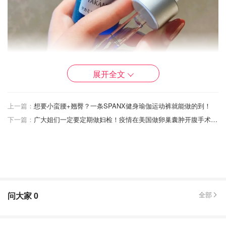
展开全文
上一篇：
想要小蛮腰+翘臀？一条SPANX健身瑜伽运动裤就能做的到！
下一篇：
广大姐们一定要定期做妇检！疫情在美国做卵巢囊肿开腹手术是什么体验？
有没有跟我一样，在没有用这款肌底液以前，就是感觉，好
像用什么护肤品，总感觉是浮在表面的，没有很好的被吸
收，皮肤状态也是很不稳定，时好时坏的。后来才发现原来
是皮肤角质层太厚的缘故，导致护肤品都不能很好的被吸
收。
问大家
0
全部