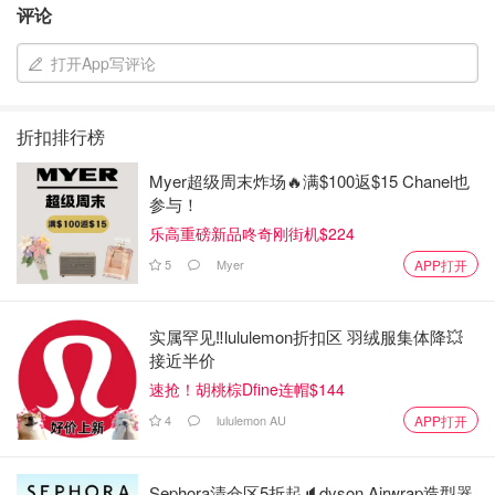
评论
打开App写评论
折扣排行榜
Myer超级周末炸场🔥满$100返$15 Chanel也
参与！
乐高重磅新品咚奇刚街机$224
5
Myer
APP打开
实属罕见‼️lululemon折扣区 羽绒服集体降💥
接近半价
速抢！胡桃棕Dfine连帽$144
4
lululemon AU
APP打开
Takami小蓝瓶肌底液：它是气色无味的，像水一样质地的
肌底液。
Sephora清仓区5折起🔈dyson Airwrap造型器