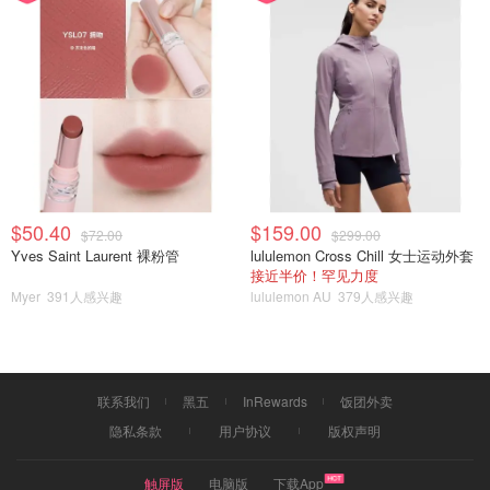
Takami的小蓝瓶以后，一个月后，我的痘痘就开始基本不
长了（除了来大姨妈或者特别上火的时候）。三个月后，额
头上的闭口基本上都没有了。三个月以前，早晚各一次，差
不多一个月就一瓶了。
三个月后一直到现在，就晚上使用一次，皮肤状态一直很稳
定，使用护肤品的效果都比以前好，更容易被吸收了。
如图片所示：我每次都是2⃣️瓶起回购😂😂
$50.40
$159.00
$72.00
$299.00
Yves Saint Laurent 裸粉管
lululemon Cross Chill 女士运动外套
就知道它绝对是我的真爱了😘😘
接近半价！罕见力度
Myer
391人感兴趣
lululemon AU
379人感兴趣
这辈子估计都少不了它的陪伴了
真爱粉无疑了✌️✌️✌️
联系我们
黑五
InRewards
饭团外卖
Takami
牛事连连
牛年PK赛
隐私条款
用户协议
版权声明
触屏版
电脑版
下载App