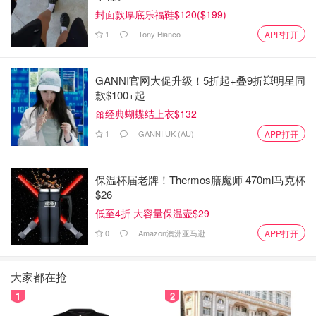
封面款厚底乐福鞋$120($199)
1
Tony Bianco
APP打开
GANNI官网大促升级！5折起+叠9折💥明星同
正常肌肤的新陈代谢周期是28天为一个周期，所以至少要坚
款$100+起
持使用一个月，早晚各一次。最好再坚持连续的三个月，早
🎀经典蝴蝶结上衣$132
晚各一次，效果绝对显著。等肌肤状态相对比较稳定了，可
1
GANNI UK (AU)
APP打开
以只要晚上的时候用一次。
保温杯届老牌！Thermos膳魔师 470ml马克杯
$26
低至4折 大容量保温壶$29
0
Amazon澳洲亚马逊
APP打开
大家都在抢
1
2