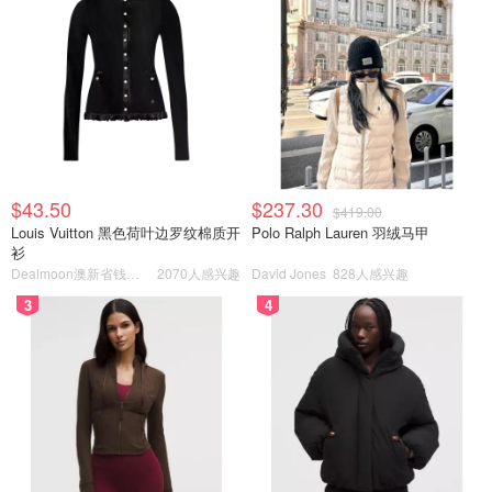
$43.50
$237.30
$419.00
Louis Vuitton 黑色荷叶边罗纹棉质开
Polo Ralph Lauren 羽绒马甲
使用方法：洁面后，取一小管（每只滴灌里面都有刻度，就
衫
Dealmoon澳新省钱快报
2070人感兴趣
David Jones
828人感兴趣
取该刻度位置的量刚刚好）轻拍脸部，然后静后3⃣️分钟
3
4
（🉑️适当的轻轻按摩一下）3⃣️分钟后，进行后面正常的护
肤步骤。
注意⚠️：一定是洁面后就用了（用在水乳前），一定要等候
3⃣️分钟，等肌底液被全部吸收以后再进行后续的护肤步
骤。