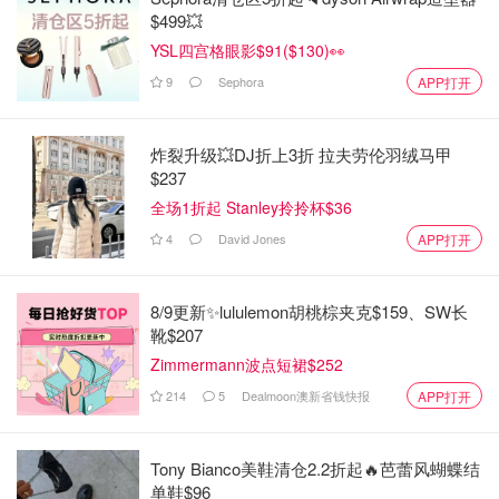
$499💥
1⃣️通过调理肌肤新陈代谢，让肌肤进行更好的自我更新，
YSL四宫格眼影$91($130)👀
代谢掉废旧的物质。
9
Sephora
APP打开
2⃣️修复肌肤，收缩毛孔，祛黑头，祛闭口（对于祛闭口黑
头，早晚各用一次，坚持一个月，就能明显看到鼻翼两侧毛
炸裂升级💥DJ折上3折 拉夫劳伦羽绒马甲
孔变小一点，额头的闭口消失一大半。
$237
3⃣️蕴含多款天然植物精华，可以软化调节角质层，促使后
全场1折起 Stanley拎拎杯$36
续的护肤品能够更好的被吸收。（每次用完肌底液，皮肤都
4
David Jones
APP打开
变得很嫩滑。
8/9更新✨lululemon胡桃棕夹克$159、SW长
靴$207
Zimmermann波点短裙$252
214
5
Dealmoon澳新省钱快报
APP打开
Tony Bianco美鞋清仓2.2折起🔥芭蕾风蝴蝶结
单鞋$96