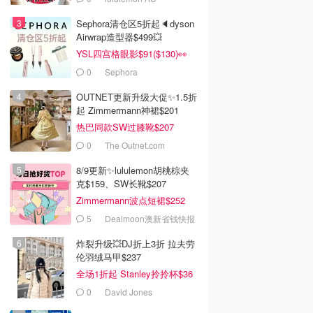
Sephora清仓区5折起🔈dyson
Airwrap造型器$499💥
YSL四宫格眼影$91($130)👀
0
Sephora
OUTNET更新升级大促✨1.5折
起 Zimmermann神裙$201
热巴同款SW过膝靴$207
0
The Outnet.com
8/9更新✨lululemon胡桃棕夹
克$159、SW长靴$207
Zimmermann波点短裙$252
5
Dealmoon澳新省钱快报
炸裂升级💥DJ折上3折 拉夫劳
伦羽绒马甲$237
全场1折起 Stanley拎拎杯$36
0
David Jones