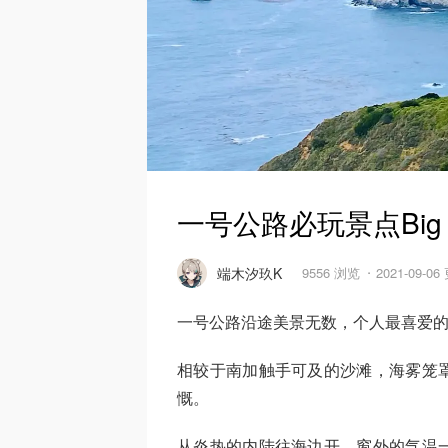
一号公路必玩景点Big 
端木汐玖K
9556 浏览
2021-09-0
一号公路沿途美景无数，个人最喜爱的一段当
相较于南加触手可及的沙滩，海雾笼罩下
慨。
从炎热的内陆往海边开，窗外的气温