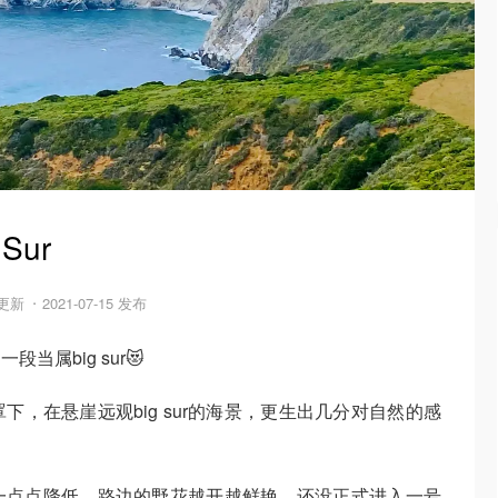
Sur
6 更新
2021-07-15 发布
属big sur😻
，在悬崖远观big sur的海景，更生出几分对自然的感
一点点降低，路边的野花越开越鲜艳。还没正式进入一号