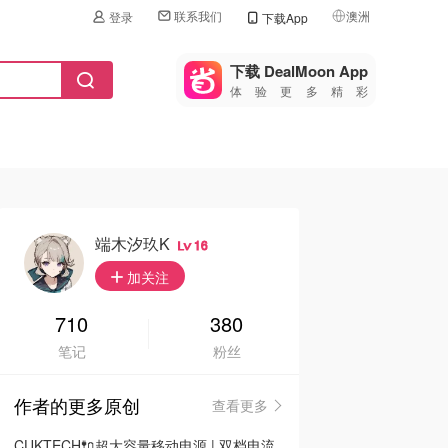
联系我们
澳洲
登录
下载App
🇺🇸
美国
下载 DealMoon App
体验更多精彩
🇨🇳
中国
🇨🇦
加拿大
🇬🇧
英国
🇩🇪
德国
端木汐玖K
16
🇫🇷
加关注
法国
🇮🇹
710
380
意大利
笔记
粉丝
🇦🇺
澳洲
作者的更多原创
查看更多
🇳🇿
新西兰
CUKTECH🔌超大容量移动电源 | 双档电流