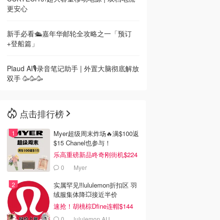
更安心
新手必看🛳️嘉年华邮轮全攻略之一「预订
+登船篇」
Plaud AI🎙️录音笔记助手 | 外置大脑彻底解放
双手 🥳🥳🥳
点击排行榜
Myer超级周末炸场🔥满$100返
$15 Chanel也参与！
乐高重磅新品咚奇刚街机$224
0
Myer
实属罕见‼️lululemon折扣区 羽
绒服集体降💥接近半价
速抢！胡桃棕Dfine连帽$144
0
lululemon AU