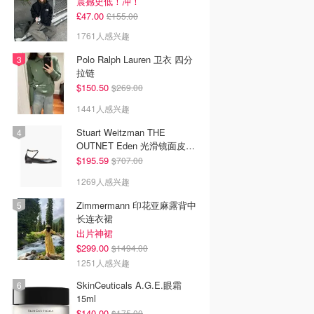
震撼史低！冲！
£47.00
£155.00
1761人感兴趣
Polo Ralph Lauren 卫衣 四分
拉链
$150.50
$269.00
1441人感兴趣
Stuart Weitzman THE
OUTNET Eden 光滑镜面皮芭
蕾平底鞋
$195.59
$707.00
1269人感兴趣
Zimmermann 印花亚麻露背中
长连衣裙
出片神裙
$299.00
$1494.00
1251人感兴趣
SkinCeuticals A.G.E.眼霜
15ml
$140.00
$175.00