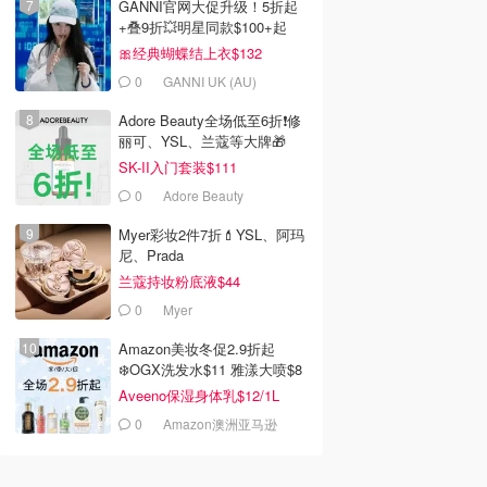
GANNI官网大促升级！5折起
+叠9折💥明星同款$100+起
🎀经典蝴蝶结上衣$132
0
GANNI UK (AU)
Adore Beauty全场低至6折❗修
丽可、YSL、兰蔻等大牌🎁
SK-II入门套装$111
0
Adore Beauty
Myer彩妆2件7折💄YSL、阿玛
尼、Prada
兰蔻持妆粉底液$44
0
Myer
Amazon美妆冬促2.9折起
❄️OGX洗发水$11 雅漾大喷$8
Aveeno保湿身体乳$12/1L
0
Amazon澳洲亚马逊