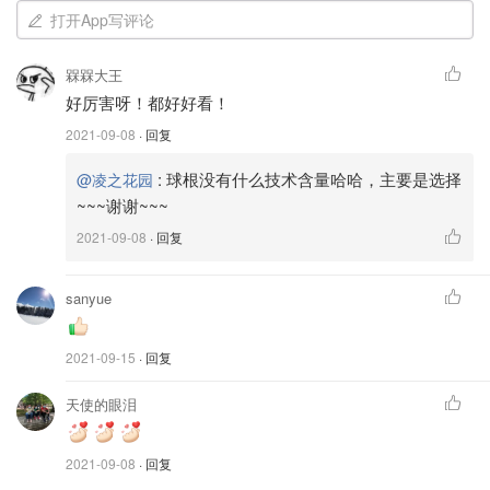
打开App写评论
槑槑大王
好厉害呀！都好好看！
2021-09-08
· 回复
:
球根没有什么技术含量哈哈，主要是选择
@凌之花园
~~~谢谢~~~
凌酱的花园
9
2021-09-08
· 回复
买好球根如果暂时无法种植，放在阴凉通风处保存(我家
一般放洗衣房或pantry，车库太热了就不太适合)。
sanyue
去年把洋水仙全挖出来重新种了，正好拍了几张图，供
参考~
2021-09-15
· 回复
我家的做法是:
天使的眼泪
1.拿尺子量好距离，把球根摆好
2.拿中等粗细的木棍(烂了的木板条等等)挖洞，可以预先
2021-09-08
· 回复
在木棍上标好深度，方便操作