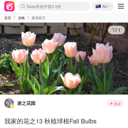
🇦🇺
Sasa美妆护肤3.5折
AU
lululemon折扣上新
SSENSE年中2.5折
FreshBeauty好价汇总
Cettire降价+叠9折
WWS Coles超市实拍
viagogo二手票捡漏
Myer超级周末
The Outnet奢牌1折起
David Jones 3折起
Flannels大牌1折
Perfumes Club护肤1折
AMIRO面罩$251
Amazon折扣汇总
eToro入金$200送$50
Amazon数码好物
ICONIC本周7.5折
ThedoubleF高奢地板价
Moose Knuckles 6折
丝芙兰5折起
EUFY摄像头$98
Selenichast首饰2折
Trip机票酒店促销
YSL送5件彩妆礼
Amazon家居好物
Amazon美妆护肤
雅漾大喷$8
过敏原检测盒$33
伊索独家赠50ml沐浴露
科颜氏高保湿面霜$29
SEALIFE海洋馆门票6折
丝塔芙大白罐$16
订阅Newsletter送香薰
Cult Beauty 6.8折
Harrods圣诞日历$525
LN-CC奢牌私促3折
d'Alba空姐喷雾$16
EVE LOM套装£56
Bernardelli独家4折
Adore Beauty 6折起
CT圣诞日历
Mytheresa奢品2.7折
Luxury Escapes 9折
Currentbody美容仪$881
MOON Garden Live
Roborock扫地机$649
Tingo Life水杯$24
Valentino官网5折
CR洗护套装$23
修丽可4件套$159
Myer彩妆2件7折
GANNI官网4.5折
Stylevana韩妆4折
Tessabit高奢8.5折
OGX洗发水$11
Amazon阿德莱德次日达
卡诗8.5折+赠礼
Philips Hue灯具8折
首页
攻略
家居厨卫
1
凌之花园
关注
我家的花之13 秋植球根Fall Bulbs