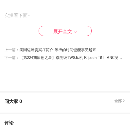
实操看下面~
展开全文
上一篇：
美国运通贵宾厅简介 等待的时间也能享受起来
下一篇：
【第224期原创之星】旗舰级TWS耳机 Klipsch T5 II ANC测评 | 靠谱买花苗网站推荐 | 饮料瓶变废为宝，发家致富 | 太阳能地插灯对比 | 五天四夜玩转Universal Orlando+Disney World攻略
问大家
0
全部
评论