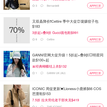
3
Bernardelli
APP打开
郁金香 Tulip
又双叒降价❗️Cettire 季中大促⏰珑骧饺子包
$183
有非常多的种类花色，重瓣条纹渐变雪顶，只有你想不到，
3折起+叠9折 Gucci面包鞋$991
没有苗圃培育不出来的~自己养护很难复花，就当一年生来
8
Cettire
APP打开
买吧，每年换颜色也是乐趣之一~大部分需要春化(受冻)才
会发芽，美国绝大部分地区都没有问题，只要不要种太晚~
会被兔子啃，啃完开花很丑，不适合种前院!!
GANNI官网大促升级！5折起+叠9折💥明星同
款$100+起
各家价格不一，不挑的话，感觉Costco的40个12.99是最优
🎀经典蝴蝶结上衣$132
性价比了，上周已经上架了，遇见了就买吧~
1
GANNI UK (AU)
APP打开
ICONIC 周促更新💓Lioness小鹿裤$66 COS
芭蕾鞋$153
7.5折 拉夫劳伦老干部夹克$419
1
THE ICONIC
APP打开