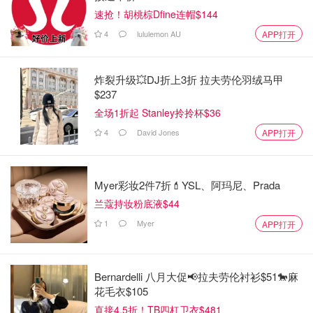
速抢！胡桃棕Dfine连帽$144
4
lululemon AU
APP打开
炸裂升级💥DJ折上3折 拉夫劳伦羽绒马甲
$237
全场1折起 Stanley拎拎杯$36
4
David Jones
APP打开
Myer彩妆2件7折💄YSL、阿玛尼、Prada
兰蔻持妆粉底液$44
1
Myer
APP打开
Bernardelli 八月大促📢拉夫劳伦衬衫$51🐎麻
花毛衣$105
直接4.5折！TB四杠卫衣$481