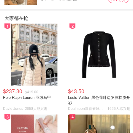
大家都在抢
1
2
风信子 Hyacinth
颜色很多，有很正的蓝色，复花性好，抗病性好~就是叶子
和花会被兔子啃，但影响不大~
各家质量差不多，Home Depot 10刀6个球，网店也差不多
$237.30
$43.50
价钱，百分百开花，有的能开两枝~
$419.00
Polo Ralph Lauren 羽绒马甲
Louis Vuitton 黑色荷叶边罗纹棉质开
衫
David Jones
2058人感兴趣
Dealmoon澳新省钱快报
1626人感兴趣
3
4