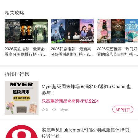
3.抓一把新土撒进去，再倒一点缓释肥，把球根放进去，
用旧土和新土填满
相关攻略
4.铺上木屑，完成!(想少拔草，还是推荐铺木屑)
如果是图4这种小球根密植，可以整片挖开摆好(球根小也
不用挖太深)，把旧土混上新土和缓释肥一起盖回去就可
以了~
2026美剧推荐 - 最新必
2026韩剧推荐 - 最新高
2026综艺推荐 - 热门好
看高分美剧排行榜 - 8月
分好看韩剧排行榜 - 8月
看的综艺节目排行榜 - 
最新: 《​​足球教练 》第
最新：丁海寅《我的荒
月最新:《​​伦敦合伙人
缓释肥最好有，有助于花开得大且鲜艳~
四季回归！
糖恋爱 》上线❣️
回归啦
折扣排行榜
(洋水仙其实更适合密植，但我家一直拿她和葡风当
border😂)
Myer超级周末炸场🔥满$100返$15 Chanel也
参与！
乐高重磅新品咚奇刚街机$224
3
Myer
APP打开
实属罕见‼️lululemon折扣区 羽绒服集体降💥
接近半价