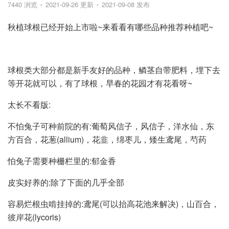
7440 浏览
2021-09-26 更新
2021-09-08 发布
秋植球根已经开始上市啦~来看看有哪些品种推荐种植吧~
球根类大部分都是新手友好的品种，鳞茎自带肥料，埋下去
等开花就可以，有了球根，早春的花园才有花看呀~
太长不看版:
不怕兔子可种前院的有:葡萄风信子，风信子，洋水仙，东
方百合，花葱(allium)，花韭，绵枣儿，矮生鸢尾，芍药
怕兔子需要种栅栏里的:郁金香
皮实好养的:除了下面的几乎全部
容易烂根虫啃挂掉的:鸢尾(可以抬高花池来解决)，山百合，
彼岸花(lycoris)