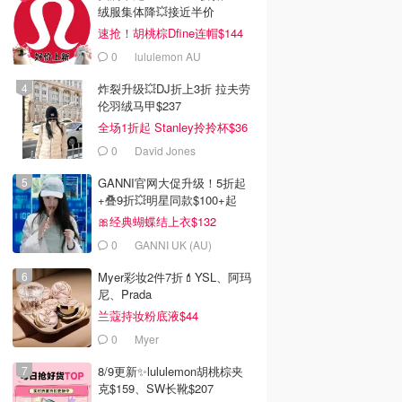
绒服集体降💥接近半价
速抢！胡桃棕Dfine连帽$144
0
lululemon AU
炸裂升级💥DJ折上3折 拉夫劳
伦羽绒马甲$237
全场1折起 Stanley拎拎杯$36
0
David Jones
GANNI官网大促升级！5折起
+叠9折💥明星同款$100+起
🎀经典蝴蝶结上衣$132
0
GANNI UK (AU)
Myer彩妆2件7折💄YSL、阿玛
尼、Prada
兰蔻持妆粉底液$44
0
Myer
8/9更新✨lululemon胡桃棕夹
克$159、SW长靴$207