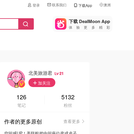
联系我们
澳洲
登录
下载App
🇺🇸
美国
下载 DealMoon App
体验更多精彩
🇨🇳
中国
🇨🇦
加拿大
🇬🇧
英国
🇩🇪
德国
北美旅游君
21
🇫🇷
加关注
法国
🇮🇹
126
5132
意大利
笔记
粉丝
🇦🇺
澳洲
作者的更多原创
查看更多
🇳🇿
新西兰
空间感UP！美联航把中间座位变成桌子