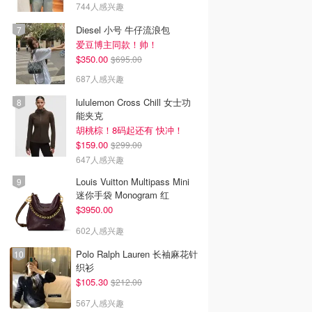
744人感兴趣
Diesel 小号 牛仔流浪包
爱豆博主同款！帅！
$350.00
$695.00
687人感兴趣
lululemon Cross Chill 女士功
能夹克
胡桃棕！8码起还有 快冲！
$159.00
$299.00
647人感兴趣
Louis Vuitton Multipass Mini
迷你手袋 Monogram 红
$3950.00
602人感兴趣
Polo Ralph Lauren 长袖麻花针
织衫
$105.30
$212.00
567人感兴趣