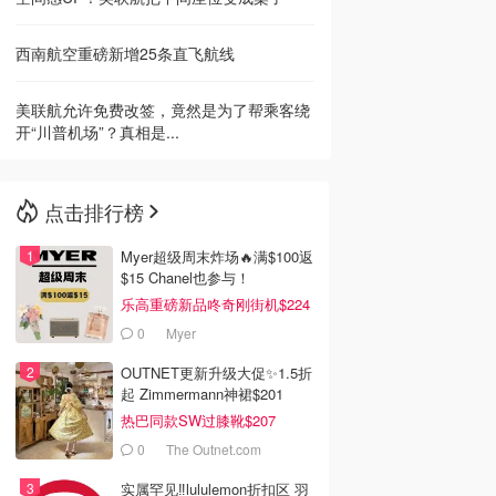
西南航空重磅新增25条直飞航线
美联航允许免费改签，竟然是为了帮乘客绕
开“川普机场”？真相是...
点击排行榜
Myer超级周末炸场🔥满$100返
$15 Chanel也参与！
乐高重磅新品咚奇刚街机$224
0
Myer
OUTNET更新升级大促✨1.5折
起 Zimmermann神裙$201
热巴同款SW过膝靴$207
0
The Outnet.com
实属罕见‼️lululemon折扣区 羽