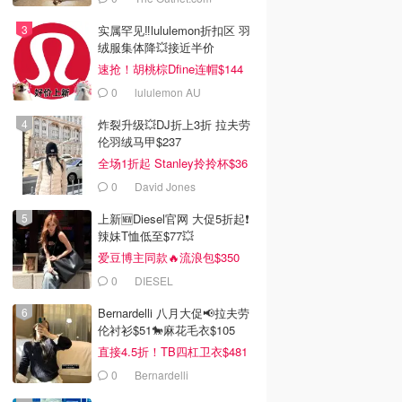
实属罕见‼️lululemon折扣区 羽
绒服集体降💥接近半价
速抢！胡桃棕Dfine连帽$144
0
lululemon AU
炸裂升级💥DJ折上3折 拉夫劳
伦羽绒马甲$237
全场1折起 Stanley拎拎杯$36
0
David Jones
上新🆕Diesel官网 大促5折起❗️
辣妹T恤低至$77💥
爱豆博主同款🔥流浪包$350
0
DIESEL
Bernardelli 八月大促📢拉夫劳
伦衬衫$51🐎麻花毛衣$105
直接4.5折！TB四杠卫衣$481
0
Bernardelli