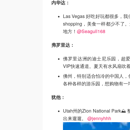
内华达：
Las Vegas 好吃好玩都很
shopping，美食一样都少不了。还
地
方！
@Seagull168
弗罗里达：
佛罗里达洲的迪士尼乐园，超爱Ma
VIP快速通道。夏天有水风扇吹
佛州，特别适合怕冷的中国人，
各种各样的游乐园，想购物有一
犹他：
Utah州的Zion National
出来遛遛。
@jennyhhh