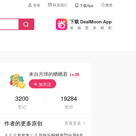
联系我们
澳洲
登录
下载App
🇺🇸
美国
下载 DealMoon App
体验更多精彩
🇨🇳
中国
🇨🇦
加拿大
🇬🇧
英国
🇩🇪
德国
来自月球的晒晒君
25
🇫🇷
加关注
法国
🇮🇹
3200
19284
意大利
笔记
粉丝
🇦🇺
澳洲
作者的更多原创
查看更多
🇳🇿
新西兰
八八八发发发！八月快乐狠狠发🥰分享8月