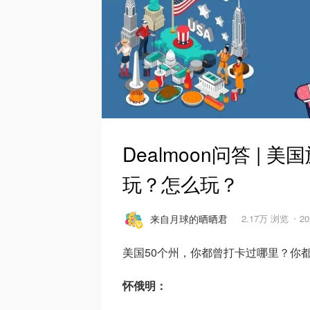
Dealmoon问答 
玩？怎么玩？
来自月球的晒晒君
2.17万 浏览
20
美国50个州，你都曾打卡过哪里？你
怀俄明：