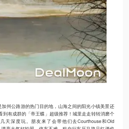
area这里是加州公路游的热门目的地，山海之间的阳光小镇美景还
看到有成群的「帝王蝶」超级推荐！城里走走转转消磨个
深度玩。朋友来了会带他们去Courthouse和Old
区域，漂亮大气好拍照，停车不难，租自行车压马路品红酒也