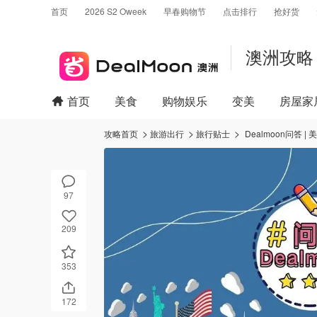
首页
2026 S2 Oweek
早春购物节
点击排行
抢好货
澳洲攻略
首页
美食
购物娱乐
变美
房屋家
攻略首页
旅游出行
旅行贴士
Dealmoon问答
97
209
353
172