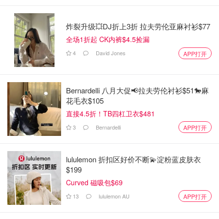
炸裂升级💥DJ折上3折 拉夫劳伦亚麻衬衫$77
全场1折起 CK内裤$4.5捡漏
4
David Jones
APP打开
Bernardelli 八月大促📢拉夫劳伦衬衫$51🐎麻
花毛衣$105
版权©️CookwithManali
直接4.5折！TB四杠卫衣$481
3
Bernardelli
APP打开
食材已经按组分好
🟡 半个大青椒 + 半个大彩椒
lululemon 折扣区好价不断💫淀粉蓝皮肤衣
🟡 红洋葱(大的用半个，小的一个，总量就和青椒彩椒差不
$199
多就行)
Curved 磁吸包$69
🟠孜然籽Cumin Seeds 半小勺 🟠姜蒜泥1小勺
13
lululemon AU
APP打开
🟠Rao's意面红酱1.5-1.75杯