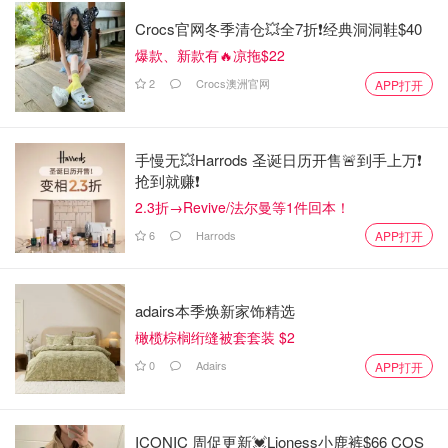
🔵芫荽籽粉/香菜籽粉Coriander Powder 3/4小勺
Crocs官网冬季清仓💥全7折❗经典洞洞鞋$40
🔵混合香料玛莎拉粉Garam Masala 1/2小勺
爆款、新款有🔥凉拖$22
🔵红辣椒粉 1/4小勺
2
Crocs澳洲官网
APP打开
🔵小豆蔻粉Cardamom Powder 1/2小勺
🔵糖 1小勺
🔵盐 1/4小勺 (最后不够再加1/4小勺)
手慢无💥Harrods 圣诞日历开售🚨到手上万❗️
抢到就赚❗️
🟣有盐黄油15克(欧式黄油更佳)
2.3折→Revive/法尔曼等1件回本！
🟣奶油Heavy Cream 3大勺
6
Harrods
APP打开
🟢Paneer奶酪 250g
🟡 葫芦巴叶kasuri methi/dried fenugreek leaves 1大勺
adairs本季焕新家饰精选
🟡 新鲜香菜叶 适量
橄榄棕榈绗缝被套套装 $2
步骤1 - 4
0
Adairs
APP打开
首先微波加热一大碗水，要烫的，也可以煮。Paneer切成
几大块，浸入热水中。约十分钟后paneer会变得很软，取出
ICONIC 周促更新💓Lioness小鹿裤$66 COS