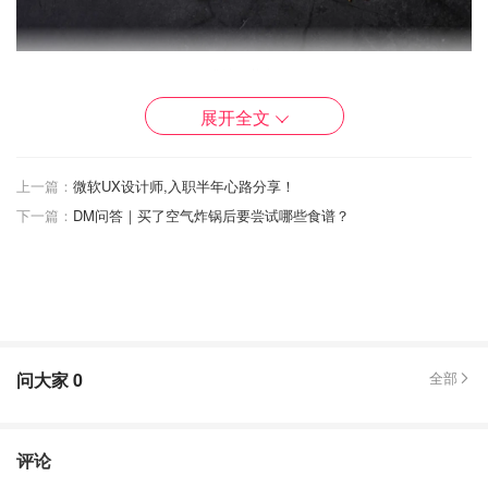
版权©️茶壶
展开全文
暂且翻译成“奶酪时蔬炒咖喱”吧，Kadai指的是炒锅，如
图，奶酪和蔬菜被味道浓郁的咖喱包裹着，相对于那些炖煮
的咖喱，汤汁不算很多相对“干”一些。
上一篇：
微软UX设计师,入职半年心路分享！
下一篇：
DM问答｜买了空气炸锅后要尝试哪些食谱？
Paneer是印度最有名的奶酪，质地比老豆腐更坚实一些，
也有人叫它奶豆腐，有很淡很淡的奶味，清新不腻适合烧
菜，煎炒炖煮做馅饼都很好吃，目前我还没见过有人不喜欢
Paneer的😋
✅ Paneer推荐Gopi牌，成分最简单。我家附近
问大家
0
全部
, Ralphs, Sprouts等很多超市有售，
Whole Foods
也曾经有过超值的大块。再来Nanak这牌子也不
Costco
错，没有的话就随便啥牌吧。
评论