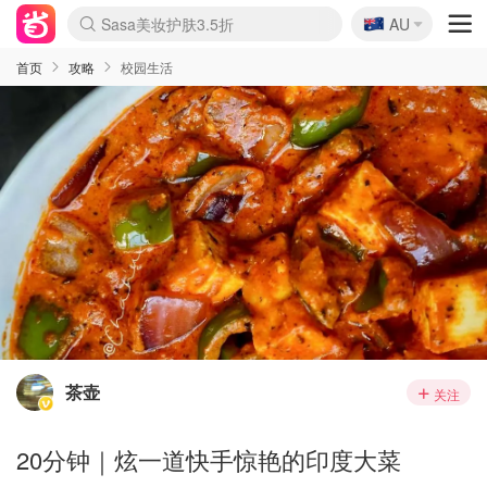
🇦🇺
Sasa美妆护肤3.5折
AU
lululemon折扣上新
SSENSE年中3折
FreshBeauty好价汇总
Cettire降价+叠9折
Farfetch折上8折
WWS Coles超市实拍
viagogo二手票捡漏
Myer清仓1折起
The Outnet奢牌1折起
David Jones 3折起
Flannels大牌1折
Perfumes Club护肤1折
AMIRO返校季6.2折
Oweek抽奖送Airpods
Amazon折扣汇总
eToro入金$200送$50
Amazon数码好物
ICONIC本周7.5折
ThedoubleF高奢地板价
Moose Knuckles 6折
丝芙兰5折起
EUFY官网3.7折起
Selenichast首饰2折
Trip机票酒店促销
YSL送5件彩妆礼
Amazon家居好物
BIGBANG巡演开票
David Jones时尚3折
Amazon美妆护肤
雅漾大喷$8
过敏原检测盒$33
伊索独家赠50ml沐浴露
科颜氏清仓3折
SEALIFE海洋馆门票6折
丝塔芙大白罐$16
订阅Newsletter送香薰
Cult Beauty 6.8折
Harrods圣诞日历2.3折
LN-CC奢牌私促3折
d'Alba空姐喷雾$16
EVE LOM套装逆天2折
Bernardelli独家4折
Adore Beauty 6折起
CT圣诞日历
Mytheresa奢品2.7折
Luxury Escapes 9折
Currentbody美容仪9折
卡诗9折+赠4件礼
MOON Garden Live
ALLSAINTS美衣3折
Roborock扫地机3.7折
Tingo Life水杯$24
Valentino官网5折
CR洗发护发6.3折
首页
攻略
校园生活
茶壶
关注
20分钟｜炫一道快手惊艳的印度大菜