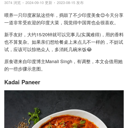
3074 浏览
2024-09-10 更新
2023-08-15 发布
喂养一只印度家鼠这些年，捣鼓了不少印度美食😌今天分享
一道非常受欢迎的印度大菜，我觉得中国胃也会很喜欢。
新手友好，大约15/20钟就可以完事儿(实属难得)，用的香料
也不算复杂。如果亲们想给餐桌上来点儿不一样的，不妨试
试，应该可以惊艳众人，多消耗几碗米饭😂
原食谱来自印度博主Manali Singh，有调整，本文会借用她
的一些步骤示意图。
Kadai Paneer