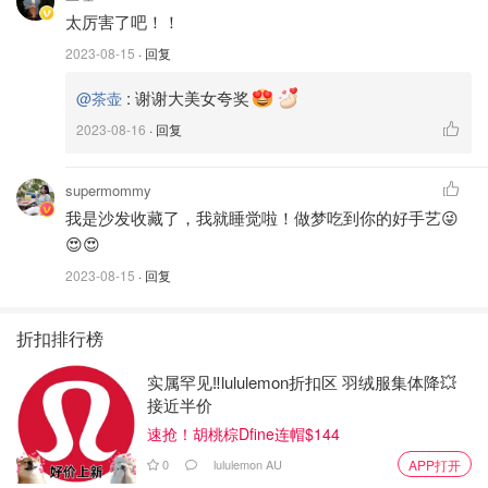
食材:
太厉害了吧！！
2023-08-15
· 回复
1小勺=5ml / 1大勺=15ml / 1杯=240ml
:
谢谢大美女夸奖
@茶壶
2023-08-16
· 回复
supermommy
我是沙发收藏了，我就睡觉啦！做梦吃到你的好手艺😜
😍😍
2023-08-15
· 回复
折扣排行榜
实属罕见‼️lululemon折扣区 羽绒服集体降💥
接近半价
速抢！胡桃棕Dfine连帽$144
0
lululemon AU
APP打开