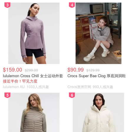
3
4
$159.00
$90.99
$299.00
$129.99
lululemon Cross Chill 女士运动外套
Crocs Super Bae Clog 厚底洞洞鞋
接近半价！罕见力度
lululemon AU
1033人感兴趣
Crocs澳洲官网
993人感兴趣
5
6
版权©️CookwithManali
步骤5-8
加入有盐黄油和淡奶油，混合均匀。