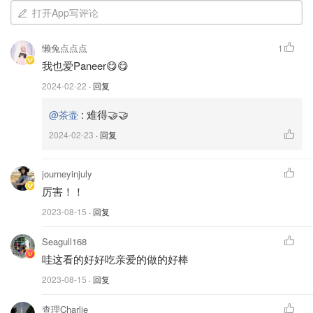
打开App写评论
懒兔点点点
1
我也爱Paneer😋😋
2024-02-22
· 回复
:
难得🤝🤝
@茶壶
2024-02-23
· 回复
journeyinjuly
厉害！！
2023-08-15
· 回复
版权©️Flavorful Home
Seagull168
哇这看的好好吃亲爱的做的好棒
♥️亲测奶酪换成煎豆腐(firm/老豆腐)也好吃
2023-08-15
· 回复
✅这个版本不辣，爱吃辣自行添加辣椒/辣椒粉
查理Charlie