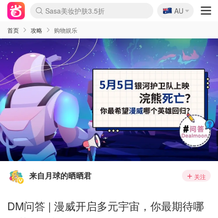
🇦🇺
Sasa美妆护肤3.5折
AU
lululemon折扣上新
SSENSE年中3折
FreshBeauty好价汇总
Cettire降价+叠9折
Farfetch折上8折
WWS Coles超市实拍
viagogo二手票捡漏
Myer超级周末1折
The Outnet奢牌1折起
David Jones 3折起
Flannels大牌1折
Perfumes Club护肤1折
AMIRO返校季6.2折
Oweek抽奖送Airpods
Amazon折扣汇总
eToro入金$200送$50
Amazon数码好物
ICONIC本周7.5折
ThedoubleF高奢地板价
Moose Knuckles 6折
丝芙兰5折起
EUFY官网3.7折起
Selenichast首饰2折
Trip机票酒店促销
YSL送5件彩妆礼
Amazon家居好物
BIGBANG巡演开票
David Jones时尚3折
Amazon美妆护肤
雅漾大喷$8
过敏原检测盒$33
伊索独家赠50ml沐浴露
科颜氏清仓3折
SEALIFE海洋馆门票6折
丝塔芙大白罐$16
订阅Newsletter送香薰
Cult Beauty 6.8折
Harrods圣诞日历2.3折
LN-CC奢牌私促3折
d'Alba空姐喷雾$16
EVE LOM套装逆天2折
Bernardelli独家4折
Adore Beauty 6折起
CT圣诞日历
Mytheresa奢品2.7折
Luxury Escapes 9折
Currentbody美容仪9折
MOON Garden Live
ALLSAINTS美衣3折
Roborock扫地机3.7折
Tingo Life水杯$24
Valentino官网5折
CR洗发护发6.3折
修丽可套装7.4折
Myer彩妆2件7折
GANNI官网4.5折
Stylevana韩妆4折
首页
攻略
购物娱乐
来自月球的晒晒君
关注
DM问答 | 漫威开启多元宇宙，你最期待哪