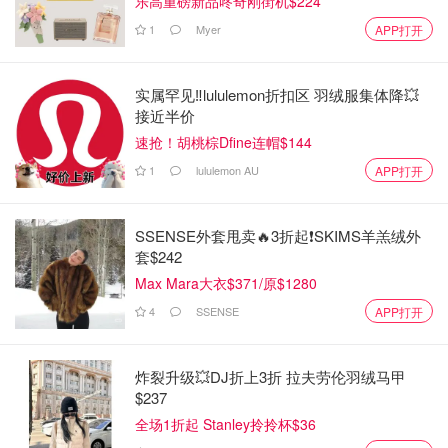
乐高重磅新品咚奇刚街机$224
1
Myer
APP打开
实属罕见‼️lululemon折扣区 羽绒服集体降💥
接近半价
速抢！胡桃棕Dfine连帽$144
1
lululemon AU
APP打开
SSENSE外套甩卖🔥3折起❗SKIMS羊羔绒外
套$242
Max Mara大衣$371/原$1280
4
SSENSE
APP打开
炸裂升级💥DJ折上3折 拉夫劳伦羽绒马甲
$237
全场1折起 Stanley拎拎杯$36