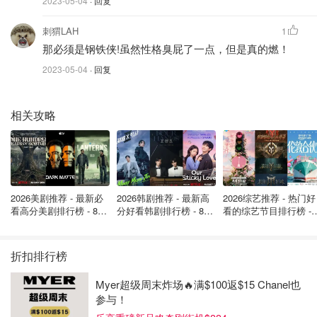
2023-05-04
· 回复
刺猬LAH
1
那必须是钢铁侠!虽然性格臭屁了一点，但是真的燃！
2023-05-04
· 回复
相关攻略
2026美剧推荐 - 最新必
2026韩剧推荐 - 最新高
2026综艺推荐 - 热门好
看高分美剧排行榜 - 8月
分好看韩剧排行榜 - 8月
看的综艺节目排行榜 - 
最新: 《​​足球教练 》第
最新：丁海寅《我的荒
月最新:《​​伦敦合伙人
四季回归！
糖恋爱 》上线❣️
回归啦
折扣排行榜
Myer超级周末炸场🔥满$100返$15 Chanel也
参与！