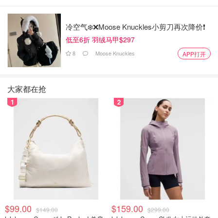
冷空气❄️❌️Moose Knuckles小剪刀再次降价❗️
低至6折 羽绒马甲$297
8
Moose Knuckles
APP打开
大家都在抢
1
2
$99.00
$159.00
$149.00
$299.00