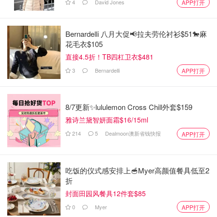
4
David Jones
APP打开
Bernardelli 八月大促📢拉夫劳伦衬衫$51🐎麻
花毛衣$105
直接4.5折！TB四杠卫衣$481
3
Bernardelli
APP打开
8/7更新✨lululemon Cross Chill外套$159
雅诗兰黛智妍面霜$16/15ml
214
5
Dealmoon澳新省钱快报
APP打开
吃饭的仪式感安排上🥣Myer高颜值餐具低至2
折
封面田园风餐具12件套$85
0
Myer
APP打开