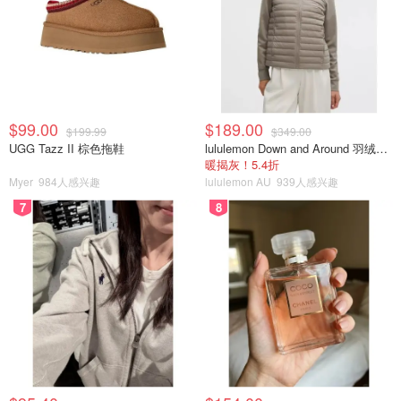
$99.00
$189.00
$199.99
$349.00
UGG Tazz II 棕色拖鞋
lululemon Down and Around 羽绒夹克
暖揭灰！5.4折
Myer
984人感兴趣
lululemon AU
939人感兴趣
7
8