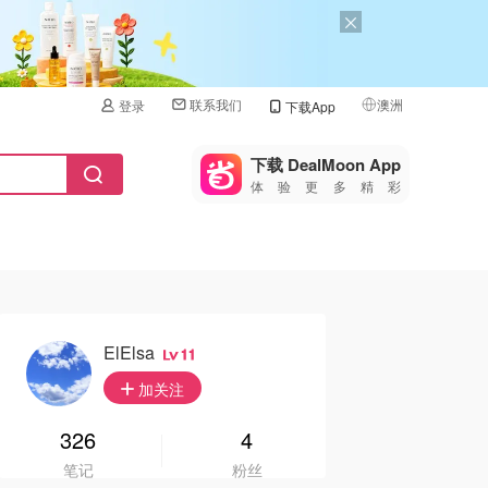
联系我们
澳洲
登录
下载App
🇺🇸
美国
下载 DealMoon App
体验更多精彩
🇨🇳
中国
🇨🇦
加拿大
🇬🇧
英国
🇩🇪
德国
ElElsa
11
🇫🇷
加关注
法国
🇮🇹
326
4
意大利
笔记
粉丝
🇦🇺
澳洲