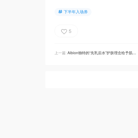
下半年入场券
5
上一篇:
Albion独特的“先乳后水”护肤理念给予肌肤特别的呵护