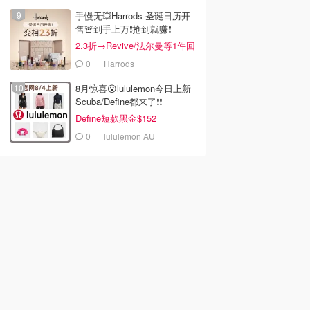
手慢无💥Harrods 圣诞日历开
售🚨到手上万❗️抢到就赚❗️
2.3折→Revive/法尔曼等1件回
本！
0
Harrods
8月惊喜😮lululemon今日上新
Scuba/Define都来了❗️❗️
Define短款黑金$152
0
lululemon AU