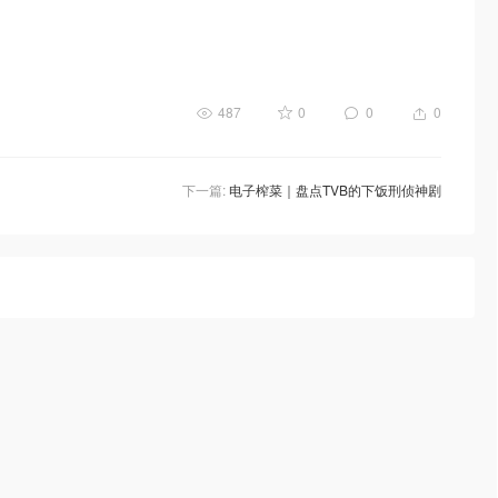
487
0
0
0
下一篇:
电子榨菜｜盘点TVB的下饭刑侦神剧