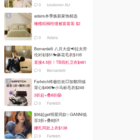
0
lululemon AU
adairs本季焕新家饰精选
橄榄棕榈绗缝被套套装 $2
0
Adairs
Bernardelli 八月大促📢拉夫劳
伦衬衫$51🐎麻花毛衣$105
直接4.5折！TB四杠卫衣$481
0
Bernardelli
Farfetch终极狂欢💥加鹅羽绒
背心$496🐎小马标毛衣$249
3折起+叠8折😱
0
Farfetch
$56起get明星同款✨GANNI低
至3折+叠8折‼️
娜扎同款上衣$138
0
Farfetch