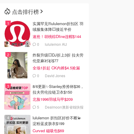
点击排行榜
🇳🇿
新西兰
实属罕见‼️lululemon折扣区 羽
绒服集体降💥接近半价
速抢！胡桃棕Dfine连帽$144
0
lululemon AU
炸裂升级💥DJ折上3折 拉夫劳
伦亚麻衬衫$77
全场1折起 CK内裤$4.5捡漏
0
David Jones
8/6更新✨Stanley拎拎杯$36，
拉夫劳伦拉链卫衣$150
北脸1996羽绒马甲$209
5
Dealmoon澳新省钱快报
lululemon 折扣区好价不断💫
淀粉蓝皮肤衣$199
Curved 磁吸包$69