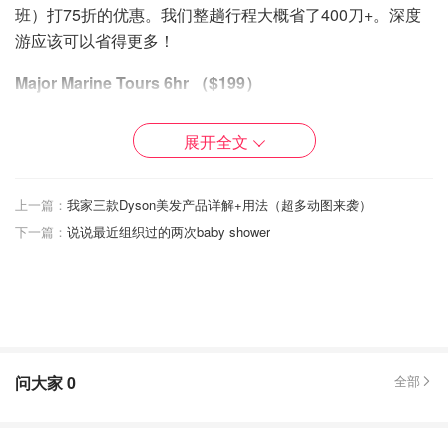
班）打75折的优惠。我们整趟行程大概省了400刀+。深度
游应该可以省得更多！
Major Marine Tours 6hr （$199）
用coupon book每人可少30刀 （仅限早上8点出发
展开全文
cruise）。7.5hr的游轮可少40刀/每人（仅限早上9点半出
发），wildlife cruise和orca quest可少20刀/每人。
上一篇：
我家三款Dyson美发产品详解+用法（超多动图来袭）
个人体验冰川没有valdez的columbia冰川活跃且浮冰多。但
下一篇：
说说最近组织过的两次baby shower
是比columbia冰川要高且厚。近距离欣赏不觉得，但是当船
开出去一段距离我偶然回望就看到了这震撼的一幕。在大自
然面前，人类是多么的渺小。
问大家
0
全部