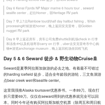
Day 6 Kenai Fjords NP Major marine 6 hours tour，seward
sealife center，赶往Homer，宿Heritage RV park
Day 7 早上7点Rainbow tour的half day halibut fishing，等fish
processing时候游览homer，晚上返回安克雷奇，宿Golden
nugget RV park
Day 8 早上返还房车，房车公司免费shuttle到机场check in 行李
和冻鱼🐟以及机场寄存carry on 行李，uber去安克雷奇市中心购
物➕游览anchorage museum，晚上返回机场坐回程飞机
Day 5 & 6 Seward 徒步 & 野生动物Cruise🚢
Seward是夏季阿拉斯加旅游的必去之地。有着最不可错过
的harding icefield 徒步，适合全年龄段的游轮，三文鱼洄游
点bear creek weir和sealife center。
这里我强推Alaska toursaver优惠券书。一本89刀。现在打
折只需要69刀。仅仅在seward用到的优惠券就完全可以回
本。同时今年还有购买阿拉斯加航空机票（除周五和周日航