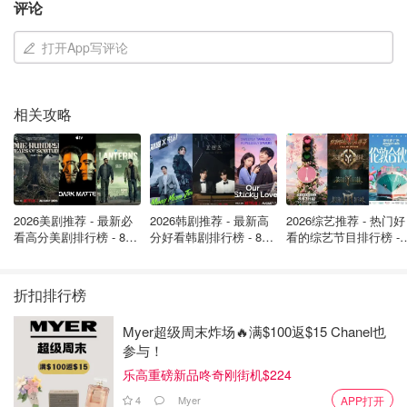
评论
打开App写评论
相关攻略
2026美剧推荐 - 最新必
2026韩剧推荐 - 最新高
2026综艺推荐 - 热门好
看高分美剧排行榜 - 8月
分好看韩剧排行榜 - 8月
看的综艺节目排行榜 - 
最新: 《​​足球教练 》第
最新：丁海寅《我的荒
月最新:《​​伦敦合伙人
四季回归！
糖恋爱 》上线❣️
回归啦
折扣排行榜
Myer超级周末炸场🔥满$100返$15 Chanel也
参与！
乐高重磅新品咚奇刚街机$224
4
Myer
APP打开