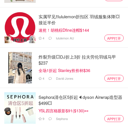
实属罕见‼️lululemon折扣区 羽绒服集体降💥
接近半价
这个游轮最大的特色是可以看到很多野生动物！我们非常幸
速抢！胡桃棕Dfine连帽$144
运基本上看到了发的册子里列出所有动物。1头transient虎
4
lululemon AU
APP打开
鲸 + 一家四口resident虎鲸 + 6头长须鲸（距离比较远只看
到了喷出的水柱） + 1头座头鲸 + 两种不同品种的海豹（忘
了名字）+ 高山羊 + 岸边黑熊（一晃而过）+ 海獭睡觉一家
炸裂升级💥DJ折上3折 拉夫劳伦羽绒马甲
子。要看的野生动物实在太多了最后船长非常好心地晚点15
$237
分钟 + 直接略过看海鹦鹉的点去追虎鲸。结果海鹦鹉我还是
全场1折起 Stanley拎拎杯$36
在sealife center才得以窥见真容。
4
David Jones
APP打开
Sephora清仓区5折起🔈dyson Airwrap造型器
$499💥
YSL四宫格眼影$91($130)👀
9
Sephora
APP打开