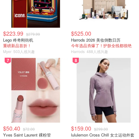
$223.99
$525.00
$279.99
Lego 咚奇刚街机
Harrods 2026 美妆倒数日历
重磅新品首折！
今年选品夯爆了！护肤全线都很绝
Myer
503人感兴趣
Harrods
488人感兴趣
晒太阳的🦭
7
8
$50.40
$159.00
$72.00
$299.00
Yves Saint Laurent 裸粉管
lululemon Cross Chill 女士运动外套