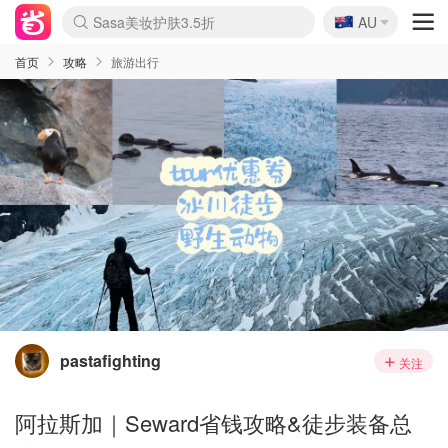
🇦🇺
Sasa美妆护肤3.5折
AU
lululemon折扣上新
SSENSE年中2.5折
FreshBeauty好价汇总
Cettire降价+叠9折
WWS Coles超市实拍
viagogo二手票捡漏
Myer超级周末
The Outnet奢牌1折起
David Jones 3折起
Flannels大牌1折
Perfumes Club护肤1折
AMIRO面罩$251
Amazon折扣汇总
eToro入金$200送$50
Amazon数码好物
ICONIC本周7.5折
ThedoubleF高奢地板价
Moose Knuckles 6折
丝芙兰5折起
EUFY摄像头$98
Selenichast首饰2折
Trip机票酒店促销
YSL送5件彩妆礼
Amazon家居好物
Amazon美妆护肤
雅漾大喷$8
过敏原检测盒$33
伊索独家赠50ml沐浴露
科颜氏高保湿面霜$29
SEALIFE海洋馆门票6折
丝塔芙大白罐$16
订阅Newsletter送香薰
Cult Beauty 6.8折
Harrods圣诞日历$525
LN-CC奢牌私促3折
d'Alba空姐喷雾$16
EVE LOM套装£56
Bernardelli独家4折
Adore Beauty 6折起
CT圣诞日历
Mytheresa奢品2.7折
Luxury Escapes 9折
Currentbody美容仪$881
MOON Garden Live
Roborock扫地机$649
Tingo Life水杯$24
Valentino官网5折
CR洗护套装$23
修丽可4件套$159
Myer彩妆2件7折
GANNI官网4.5折
Stylevana韩妆4折
Tessabit高奢8.5折
OGX洗发水$11
Amazon阿德莱德次日达
卡诗8.5折+赠礼
Philips Hue灯具8折
首页
攻略
旅游出行
pastafighting
关注
阿拉斯加｜Seward省钱攻略&徒步装备总