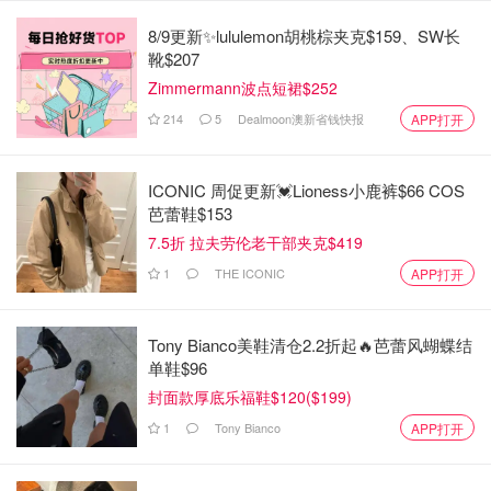
8/9更新✨lululemon胡桃棕夹克$159、SW长
靴$207
Zimmermann波点短裙$252
214
5
Dealmoon澳新省钱快报
APP打开
睡觉的海獭一家子
ICONIC 周促更新💓Lioness小鹿裤$66 COS
芭蕾鞋$153
7.5折 拉夫劳伦老干部夹克$419
1
THE ICONIC
APP打开
Tony Bianco美鞋清仓2.2折起🔥芭蕾风蝴蝶结
单鞋$96
封面款厚底乐福鞋$120($199)
1
Tony Bianco
APP打开