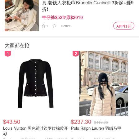
真·老钱人衣柜🧥Brunello Cucinelli 3折起+叠9
折❗️
牛仔裤$528/原$2010
resident 虎鲸一家子
1
Cettire
APP打开
大家都在抢
1
2
$43.50
$237.30
$419.00
单独视察的虎鲸爸爸
Louis Vuitton 黑色荷叶边罗纹棉质开
Polo Ralph Lauren 羽绒马甲
衫