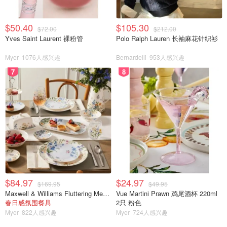
$50.40
$105.30
$72.00
$212.00
Yves Saint Laurent 裸粉管
Polo Ralph Lauren 长袖麻花针织衫
Myer
1076人感兴趣
Bernardelli
953人感兴趣
7
8
$84.97
$24.97
$169.95
$49.95
Maxwell & Williams Fluttering Meadow 12件餐具套装
Vue Martini Prawn 鸡尾酒杯 220ml
春日感氛围餐具
2只 粉色
Myer
822人感兴趣
Myer
724人感兴趣