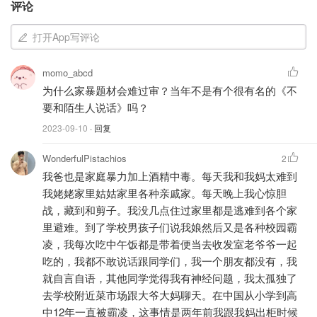
评论
打开App写评论
momo_abcd
为什么家暴题材会难过审？当年不是有个很有名的《不
"
要和陌生人说话》吗？
frameborder="0" allowfullscreen class="embed-
2023-09-10
· 回复
responsive-item" style="width:100%;height:400px;">
WonderfulPistachios
2
视频来自于Youtube@中国电影频道，版权属于原作者
我爸也是家庭暴力加上酒精中毒。每天我和我妈太难到
我姥姥家里姑姑家里各种亲戚家。每天晚上我心惊胆
电影《我经过风暴》是国内首部“反家暴”电影，取材自现实
战，藏到和剪子。我没几点住过家里都是逃难到各个家
社会中无数“家暴”真实案例，主创团队皆是女性，导演秦海
里避难。到了学校男孩子们说我娘然后又是各种校园霸
燕更是首次执导电影便选择了现实题材，也正因为同为女
凌，我每次吃中午饭都是带着便当去收发室老爷爷一起
性，才能拍出电影中无数令人共情且愤怒的细节。
吃的，我都不敢说话跟同学们，我一个朋友都没有，我
就自言自语，其他同学觉得我有神经问题，我太孤独了
电影《我经过风暴》剧情介绍：
去学校附近菜市场跟大爷大妈聊天。在中国从小学到高
中12年一直被霸凌，这事情是两年前我跟我妈出柜时候