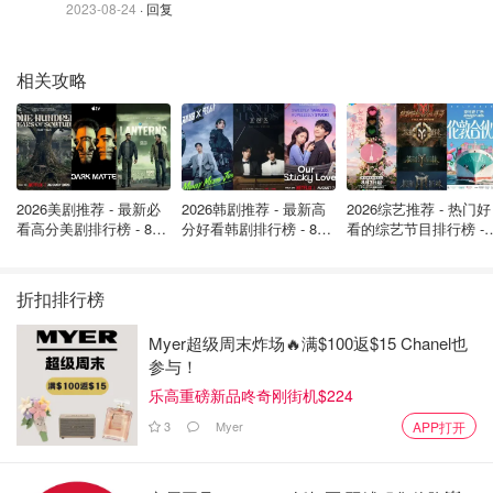
2023-08-24
· 回复
相关攻略
图片来自于@豆瓣 ，版权属于原作者
诸如此类的话像一把刀狠狠地割在徐敏身上！然而这不只是
2026美剧推荐 - 最新必
2026韩剧推荐 - 最新高
2026综艺推荐 - 热门好
电影里的主人公正在遭受的冷言冷语，也是全世界无数家暴
看高分美剧排行榜 - 8月
分好看韩剧排行榜 - 8月
看的综艺节目排行榜 - 
最新: 《​​足球教练 》第
最新：丁海寅《我的荒
月最新:《​​伦敦合伙人
受害者在试图反抗的过程中经常会听到的话...
四季回归！
糖恋爱 》上线❣️
回归啦
折扣排行榜
这些看似以“大局为重”“忍让”“包容”的道德标签像是枷锁一
般，将家暴受害者死死绑在风暴中心！所以
“莫经她人苦，
Myer超级周末炸场🔥满$100返$15 Chanel也
勿劝她人善”❗
参与！
乐高重磅新品咚奇刚街机$224
3
Myer
APP打开