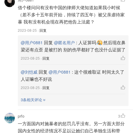
借个楼问问有没有中国的律师大佬知道如果我小时候
（差不多十五年前开始，持续了四五年）被父亲虐待家
暴 我有没有机会现在再把他告上法庭？
2023-08-25
· 回复
图片来自于@电影《我经过风暴》 ，版权属于原作者
回复
:
人证算吗
然后现在鼻
@用户0881
@匿名用户
梁还有点歪 是被打的 别的伤早都好了也没什么证据了
然而徐敏并不是大众想象中受害者的模样，她有自己的事
2023-08-25
· 回复
业，她也足够坚毅勇敢，即使如此徐敏甚至在有律师的帮助
下试图离婚的过程依然困难重重...
回复
:
这个很难取证 时间太久了
@刘恺威
@用户0881
人证嘛也不好说
2023-08-25
· 回复
3条相关评论
prfo
3
一方面国内对施暴者的惩罚几乎没有。另一方面大部分
国内女性的经济情况不足以让她们自己单独生活和带