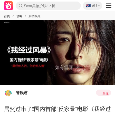
🇦🇺
Sasa美妆护肤3.5折
AU
lululemon折扣上新
SSENSE年中2.5折
FreshBeauty好价汇总
Cettire降价+叠9折
WWS Coles超市实拍
viagogo二手票捡漏
Myer超级周末
The Outnet奢牌1折起
David Jones 3折起
Flannels大牌1折
Perfumes Club护肤1折
AMIRO面罩$251
Amazon折扣汇总
eToro入金$200送$50
Amazon数码好物
ICONIC本周7.5折
ThedoubleF高奢地板价
Moose Knuckles 6折
丝芙兰5折起
EUFY摄像头$98
Selenichast首饰2折
Trip机票酒店促销
YSL送5件彩妆礼
Amazon家居好物
Amazon美妆护肤
雅漾大喷$8
过敏原检测盒$33
伊索独家赠50ml沐浴露
科颜氏高保湿面霜$29
SEALIFE海洋馆门票6折
丝塔芙大白罐$16
订阅Newsletter送香薰
Cult Beauty 6.8折
Harrods圣诞日历$525
LN-CC奢牌私促3折
d'Alba空姐喷雾$16
EVE LOM套装£56
Bernardelli独家4折
Adore Beauty 6折起
CT圣诞日历
Mytheresa奢品2.7折
Luxury Escapes 9折
Currentbody美容仪$881
MOON Garden Live
Roborock扫地机$649
Tingo Life水杯$24
Valentino官网5折
CR洗护套装$23
修丽可4件套$159
Myer彩妆2件7折
GANNI官网4.5折
Stylevana韩妆4折
Tessabit高奢8.5折
OGX洗发水$11
Amazon阿德莱德次日达
卡诗8.5折+赠礼
Philips Hue灯具8折
首页
攻略
购物娱乐
省钱君
关注
居然过审了❗国内首部“反家暴”电影《我经过