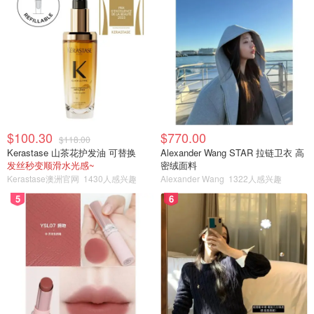
$100.30
$770.00
$118.00
Kerastase 山茶花护发油 可替换
Alexander Wang STAR 拉链卫衣 高
发丝秒变顺滑水光感~
密绒面料
Kerastase澳洲官网
1430人感兴趣
Alexander Wang
1322人感兴趣
5
6