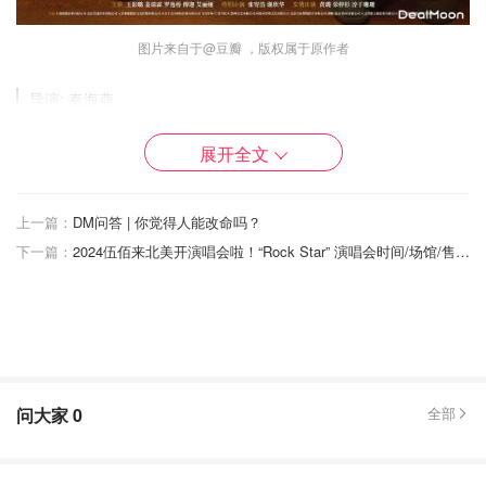
图片来自于@豆瓣 ，版权属于原作者
导演: 秦海燕
主演: 佟丽娅 / 吴昱翰 / 王影璐 / 张宥浩 / 黄璐 等
类型: 家庭 / 犯罪
展开全文
又名: 离开你 / The Woman in the Storm
电影《我经过风暴》The Woman in the Storm 预告：
上一篇：
DM问答 | 你觉得人能改命吗？
下一篇：
2024伍佰来北美开演唱会啦！“Rock Star” 演唱会时间/场馆/售票信息
问大家
0
全部