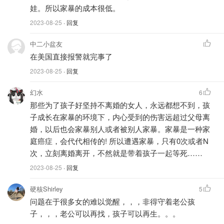
图片来自于@豆瓣 ，版权属于原作者
娃。所以家暴的成本很低。
2023-08-25
· 回复
丈夫陈均表面文质彬彬，在外人面前温和有礼，谁能想到他
回家却对妻子“重拳出击”呢？没有人想到，电影里的旁观者
中二小盆友
们也没想到...所以陈敏的离婚不仅要时刻小心来自丈夫的二
在美国直接报警就完事了
次伤害，更无力的是周围人的令人窒息的自我感动式道德绑
2023-08-25
· 回复
架：
幻水
6
“肯定都是你犯了错，你丈夫才会动手”
那些为了孩子好坚持不离婚的女人，永远都想不到，孩
子成长在家暴的环境下，内心受到的伤害远超过父母离
“夫妻嘛，床头吵架吵床尾和，谁家没点打打闹闹”
婚，以后也会家暴别人或者被别人家暴。家暴是一种家
“都是为了你好，过日子不都这样”
庭癌症，会代代相传的! 所以遭遇家暴，只有0次或者N
次，立刻离婚离开，不然就是带着孩子一起等死……
“你一个女人，离婚说出去多丢人，离婚了你能干嘛”
2023-08-25
· 回复
“你们都有孩子了，为了小孩忍一忍就过去了”
硬核Shirley
5
问题在于很多女的难以觉醒，，，非得守着老公孩
子，，，老公可以再找，孩子可以再生。。。