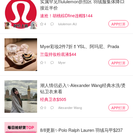
实属罕见‼️lululemon折扣区 羽绒服集体降💥
接近半价
速抢！胡桃棕Dfine连帽$144
4
lululemon AU
APP打开
图片来自于@豆瓣 ，版权属于原作者
徐敏做为一个有自己事业的妻子尚且无法从家暴的风暴中轻
Myer彩妆2件7折💄YSL、阿玛尼、Prada
易挣脱，更别说无数牺牲了事业选择了家庭的妻子们妈妈们
兰蔻持妆粉底液$44
在遇到来自丈夫的伤害时要如何是好？
1
Myer
APP打开
根据世界卫生组织WHO给出的一份数据报告可知，全球三
分之一的女性（约7.36亿人）遭受过来自亲密伴侣的身体暴
潮人情侣必入✨Alexander Wang经典水洗/烫
力行为——这一数字在过去十年中基本保持未变。
钻卫衣来看
经典卫衣$505
0
Alexander Wang
APP打开
8/8更新✨Polo Ralph Lauren 羽绒马甲$237