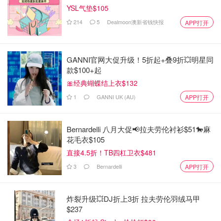
YSL气垫$105
214
5
Dealmoon澳新省钱快报
APP打开
GANNI官网大促升级！5折起+叠9折💥明星同
款$100+起
🎀经典蝴蝶结上衣$132
图片来自于@WHO ，版权属于原作者
1
GANNI UK (AU)
APP打开
所以为什么说《我经过风暴》作为国内首部“反家暴”电影意
义重大呢？中国的人口基数如此庞大，想象一下在这7.36亿
Bernardelli 八月大促📢拉夫劳伦衬衫$51🐎麻
花毛衣$105
中，中国女性会占多少？所以在国内普及反家暴法势在必
直接4.5折！TB四杠卫衣$481
行！
3
Bernardelli
APP打开
《我经过风暴》是国产反家暴电影的第一步，也是普及“家
暴就是犯罪”的开始！因此这部电影对于现实的意义已经大
炸裂升级💥DJ折上3折 拉夫劳伦羽绒马甲
于电影本身了...这不是一部没有槽点的电影，也不完美，但
$237
它会警醒来看过电影的每一个人！——家暴是犯罪，是不可