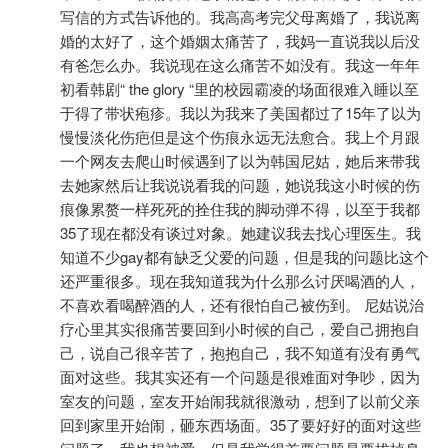
写信的方式告诉他的。我高高考完父母离婚了，我说离
婚的太好了，这个婚姻太痛苦了，我妈一直说我以后没
有爸怎么办。我说现在这么痛苦不如没有。我这一年年
初看韩剧“ the glory “里的校园霸凌的场面很难入睡以至
于得了带状疱疹。我以为我来了美国都过了15年了以为
慢慢淡化伤疤但是这个伤痕永远无法愈合。我上个月跟
一个网友去爬山时候遇到了以为韩国尼姑，她后来带我
去她家然后让我说说看我的问题，她说我这小时候的伤
图片来自于@豆瓣 ，版权属于原作者
痕像累赘一样死死的拴住我的脚动弹不得，以至于我都
35了现在都没有谈过对象。她建议我去找心理医生。我
含轻微剧透！
知道不少gay都有缺乏父爱的问题，但是我的问题比这个
还严重很多。现在我知道我为什么那么讨厌喝酒的人，
《我经过风暴》通过电影镜头向我们展现了一个上进努力的
不喜欢看喝醉酒的人，还有很怕自己被伤到。 尼姑说治
独立女性被一段不健康的感情逐步摧残身体乃至心理的过
疗心里其实很痛苦要回到小时候的自己，爱自己拥抱自
程，佟丽娅在电影中饰演女主徐敏，徐敏看似拥有在外人看
己，说自己很辛苦了，抱抱自己，我不知道有没有勇气
来事业有成、儿女双全，丈夫还温柔体贴的美满人生...
面对这些。我其实还有一个问题是很难面对争吵，因为
室友的问题，室友开始闹我就很激动，想到了以前父亲
殊不知她其实正遭受着无人可述的残酷折磨：来自表面彬彬
回到家里开始闹，砸东西场面。35了要好好的面对这些
有礼的丈夫陈均的长期家暴。