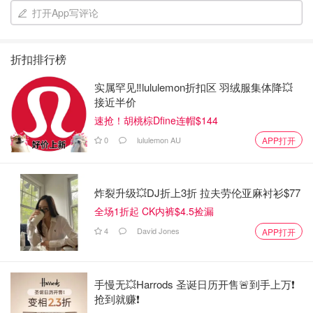
打开App写评论
折扣排行榜
实属罕见‼️lululemon折扣区 羽绒服集体降💥
接近半价
速抢！胡桃棕Dfine连帽$144
0
lululemon AU
APP打开
炸裂升级💥DJ折上3折 拉夫劳伦亚麻衬衫$77
全场1折起 CK内裤$4.5捡漏
4
David Jones
APP打开
手慢无💥Harrods 圣诞日历开售🚨到手上万❗️
抢到就赚❗️