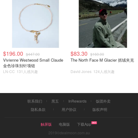
$196.00
$83.30
$447.00
$160.00
Vivienne Westwood Small Claude
The North Face M Glacier 抓绒夹克
金色珍珠别针项链
LN-CC
131人感兴趣
David Jones
124人感兴趣
联系我们
黑五
InRewards
饭团外卖
隐私条款
用户协议
版权声明
触屏版
电脑版
下载App
2019©dealmoon.com.au