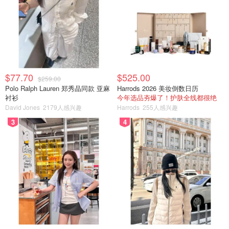
$77.70
$525.00
$259.00
Polo Ralph Lauren 郑秀晶同款 亚麻
Harrods 2026 美妆倒数日历
衬衫
今年选品夯爆了！护肤全线都很绝
David Jones
2179人感兴趣
Harrods
255人感兴趣
3
4