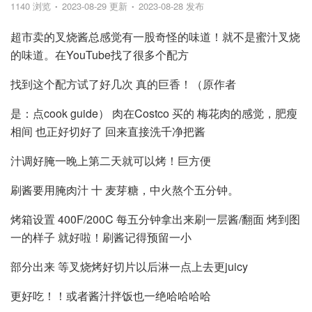
1140 浏览
2023-08-29 更新
2023-08-28 发布
超市卖的叉烧酱总感觉有一股奇怪的味道！就不是蜜汁叉烧
的味道。在YouTube找了很多个配方
找到这个配方试了好几次 真的巨香！（原作者
是：点cook guide） 肉在Costco 买的 梅花肉的感觉，肥瘦
相间 也正好切好了 回来直接洗千净把酱
汁调好腌一晚上第二天就可以烤！巨方便
刷酱要用腌肉汁 十 麦芽糖，中火熬个五分钟。
烤箱设置 400F/200C 每五分钟拿出来刷一层酱/翻面 烤到图
一的样子 就好啦！刷酱记得预留一小
部分出来 等叉烧烤好切片以后淋一点上去更juicy
更好吃！！或者酱汁拌饭也一绝哈哈哈哈