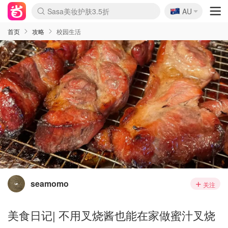
🇦🇺
Sasa美妆护肤3.5折
AU
lululemon本周上新
SSENSE年中3折
FreshBeauty好价汇总
Cettire降价+叠9折
Farfetch折上8折
WWS Coles超市实拍
viagogo二手票捡漏
Myer清仓1折起
The Outnet奢牌1折起
David Jones 3折起
Flannels大牌1折
Perfumes Club护肤1折
AMIRO返校季6.2折
Oweek抽奖送Airpods
Amazon折扣汇总
eToro入金$200送$50
Amazon数码好物
ICONIC本周7.5折
ThedoubleF高奢地板价
Moose Knuckles 6折
丝芙兰5折起
EUFY官网3.7折起
Selenichast首饰2折
Trip机票酒店促销
YSL送5件彩妆礼
Amazon家居好物
BIGBANG巡演开票
David Jones时尚3折
Amazon美妆护肤
雅漾大喷$8
过敏原检测盒$33
伊索独家赠50ml沐浴露
科颜氏送高保湿面霜
SEALIFE海洋馆门票6折
丝塔芙大白罐$16
订阅Newsletter送香薰
Cult Beauty 6.8折
Harrods圣诞日历2.3折
LN-CC奢牌私促3折
d'Alba空姐喷雾$16
EVE LOM套装逆天2折
Bernardelli独家4折
Adore Beauty 6折起
CT圣诞日历
Mytheresa奢品2.7折
首页
攻略
校园生活
seamomo
关注
美食日记| 不用叉烧酱也能在家做蜜汁叉烧