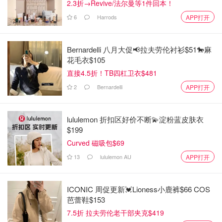
2.3折→Revive/法尔曼等1件回本！
6
Harrods
APP打开
Bernardelli 八月大促📢拉夫劳伦衬衫$51🐎麻
花毛衣$105
直接4.5折！TB四杠卫衣$481
2
Bernardelli
APP打开
lululemon 折扣区好价不断💫淀粉蓝皮肤衣
$199
Curved 磁吸包$69
13
lululemon AU
APP打开
ICONIC 周促更新💓Lioness小鹿裤$66 COS
芭蕾鞋$153
⚠️注意
7.5折 拉夫劳伦老干部夹克$419