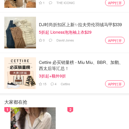
铺锡纸，方便清理。
1
THE ICONIC
APP打开
架烤架，烤出来的肉不发黑.
腌叉烧肉剩下的汁不要用，里面都是水，血水，否则烤出来
的叉烧颜色不漂亮。
DJ时尚折扣区上新✨拉夫劳伦羽绒马甲$339
叉烧酱不能刷太多，会咸。
5折起 Lioness泡泡袖上衣$29
叉烧可以多烤一些，肉会缩水，多了第二天可以吃个叉烧
0
David Jones
APP打开
粉，叉烧面。
肉大块的要延长烤制时问。
料酒尽量少放或不放，否则肉会有一股酒味，不太好吃。
Cettire 必买销量榜 - Miu Miu、BBR、加鹅、
西太后等汇总！
3折起+额外9折
美国美食特种兵
晚餐吃什么
15
4
Cettire
APP打开
大家都在抢
1
2