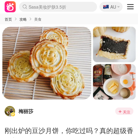
🇦🇺
Sasa美妆护肤3.5折
AU
lululemon折扣上新
SSENSE年中2.5折
FreshBeauty好价汇总
Cettire降价+叠9折
WWS Coles超市实拍
viagogo二手票捡漏
Myer超级周末
The Outnet奢牌1折起
David Jones 3折起
Flannels大牌1折
Perfumes Club护肤1折
AMIRO面罩$251
Amazon折扣汇总
eToro入金$200送$50
Amazon数码好物
ICONIC本周7.5折
ThedoubleF高奢地板价
Moose Knuckles 6折
EUFY摄像头$98
Selenichast首饰2折
Trip机票酒店促销
YSL送5件彩妆礼
Amazon家居好物
Amazon美妆护肤
雅漾大喷$8
过敏原检测盒$33
科颜氏高保湿面霜$29
SEALIFE海洋馆门票6折
丝塔芙大白罐$16
订阅Newsletter送香薰
Cult Beauty 6.8折
Harrods圣诞日历$525
LN-CC奢牌私促3折
d'Alba空姐喷雾$16
EVE LOM套装£56
Bernardelli独家4折
Adore Beauty 6折起
CT圣诞日历
Mytheresa奢品2.7折
Luxury Escapes 9折
Currentbody美容仪$881
MOON Garden Live
Roborock扫地机$649
Tingo Life水杯$24
Valentino官网5折
CR洗护套装$23
修丽可4件套$159
Myer彩妆2件7折
GANNI官网4.5折
Stylevana韩妆4折
Tessabit高奢8.5折
OGX洗发水$11
Amazon阿德莱德次日达
卡诗8.5折+赠礼
Philips Hue灯具8折
首页
攻略
美食
梅丽莎
关注
刚出炉的豆沙月饼，你吃过吗？真的超级香