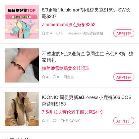
8/9更新✨lululemon胡桃棕夹克$159、SW长
靴$207
Zimmermann波点短裙$252
214
5
Dealmoon澳新省钱快报
APP打开
把黄油放到微波炉里面加热40秒，拿出来之后倒入糖粉，用
刮刀搅拌均匀
不整虚的❗️七夕送黄金😍周生生 私促8.8折+独
倒入一个鸡蛋黄，少许蜂蜜和香草精，搅拌均匀
家赠礼
抽奖🎁雪纳瑞黄金转运珠
倒入低筋面粉（一定要过筛），然后搅拌均匀，就可以放置
15分钟
4
8
周生生
APP打开
2️⃣处理月饼馅儿
ICONIC 周促更新💓Lioness小鹿裤$66 COS
把买好的豆沙馅儿分成25克一个，把它揉成圆形，一共17
芭蕾鞋$153
个。
7.5折 拉夫劳伦老干部夹克$419
1
THE ICONIC
APP打开