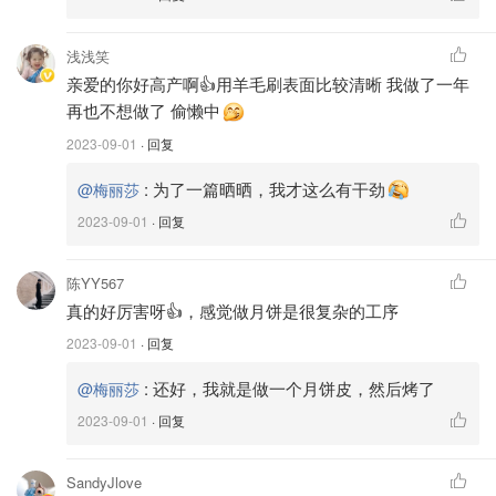
浅浅笑
亲爱的你好高产啊👍用羊毛刷表面比较清晰 我做了一年
再也不想做了 偷懒中
2023-09-01
· 回复
:
为了一篇晒晒，我才这么有干劲
@梅丽莎
🥮必要的工具：
2023-09-01
· 回复
1️⃣做月饼用的模具
陈YY567
这个可以在
或
上面买,搜索
Amazon 亚马逊
SHEIN
真的好厉害呀👍，感觉做月饼是很复杂的工序
Mooncake mold,我的是50克的,新手比较适合做小一点的月
2023-09-01
· 回复
饼。
:
还好，我就是做一个月饼皮，然后烤了
@梅丽莎
2️⃣烤箱
2023-09-01
· 回复
这个你一定要了解自己烤箱的脾气，我给的温度只能作为参
SandyJlove
考。