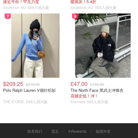
接近半价！罕见力度
暖揭灰！5.4折
lululemon AU
609人感兴趣
lululemon AU
593人感兴趣
7
8
$209.25
£47.00
$279.00
£155.00
Polo Ralph Lauren V领针织衫
The North Face 黑武士冲锋衣
震撼史低！冲！
THE ICONIC
549人感兴趣
Flannels
524人感兴趣
4️⃣现在就可以开始包月饼了，把饼皮中间戳一个洞，弄成一
个很小的碗形，把豆沙馅儿包到里面，这个一定要很小心，
慢慢包，包好之后把它滚圆，重复17个动作。
联系我们
黑五
InRewards
饭团外卖