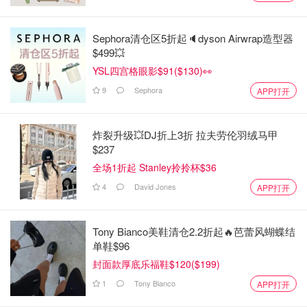
Sephora清仓区5折起🔈dyson Airwrap造型器
$499💥
YSL四宫格眼影$91($130)👀
9
Sephora
APP打开
炸裂升级💥DJ折上3折 拉夫劳伦羽绒马甲
$237
全场1折起 Stanley拎拎杯$36
4
David Jones
APP打开
Tony Bianco美鞋清仓2.2折起🔥芭蕾风蝴蝶结
单鞋$96
封面款厚底乐福鞋$120($199)
1
Tony Bianco
APP打开