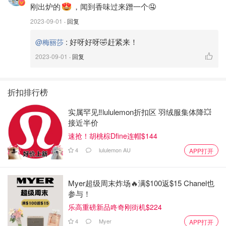
刚出炉的
，闻到香味过来蹭一个🤤
3️⃣毛刷
2023-09-01
· 回复
我的刷子不够细密，所以成品的图案有点迷糊了，如果你有
:
好呀好呀🤣赶紧来！
@梅丽莎
那种毛刷最好了！
2023-09-01
· 回复
4️⃣刮刀和筛子
折扣排行榜
刮刀是搅拌面粉的时候使用
实属罕见‼️lululemon折扣区 羽绒服集体降💥
筛子用来给面粉过筛
接近半价
🥮制作方法：
速抢！胡桃棕Dfine连帽$144
4
lululemon AU
APP打开
1️⃣处理月饼皮
先把所需要的材料都称重
Myer超级周末炸场🔥满$100返$15 Chanel也
参与！
乐高重磅新品咚奇刚街机$224
4
Myer
APP打开