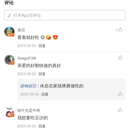
评论
打开App写评论
康尼
1
刚出炉的月饼真的超级香，外皮酥的掉渣，豆沙甜蜜蜜💕，
看着就好吃 😋
超级好吃，整个家里面都是奶香味，真的很值得，而且自己
2023-09-03
· 回复
放的各种食材都比较放心，没有多余的添加剂。
Seagull168
但是要控制不能吃太多哦！热量很高。
亲爱的好勤快做的真好
2023-09-02
· 回复
:
休息在家就琢磨做吃的
@梅丽莎
2023-09-02
· 回复
蜗牛也是牛哟
我想要吃豆沙的
2023-09-02
· 回复