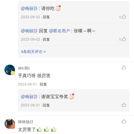
:
请你吃
@梅丽莎
2023-09-02
· 回复
1
回复
:
张嘴～啊～
@梅丽莎
@匿名用户
2023-09-02
· 回复
1
4条相关评论
abc個c
手真巧呀 很厉害
2023-09-01
· 回复
:
谢谢宝宝夸奖
@梅丽莎
2023-09-01
· 回复
咪咪猫仔
🥮准备材料：
太厉害了