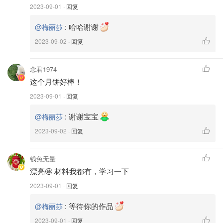
2023-09-01
· 回复
一包 500克的豆沙馅儿
:
哈哈谢谢
@梅丽莎
两个鸡蛋，主要使用蛋黄
2023-09-02
· 回复
低筋面粉240克（或者减少20克低粉换成奶粉）
念君1974
黄油125克，奶香味的来源
这个月饼好棒！
糖或者糖粉50克
2023-09-01
· 回复
香草精几滴，蜂蜜一小勺
:
谢谢宝宝
@梅丽莎
2023-09-02
· 回复
钱兔无量
漂亮🤩 材料我都有，学习一下
2023-09-01
· 回复
:
等待你的作品
@梅丽莎
2023-09-01
· 回复