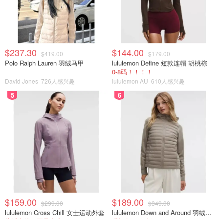
$237.30
$144.00
$419.00
$179.00
3️⃣15分钟到了以后，就把月饼皮都分成25克一个，并且滚
Polo Ralph Lauren 羽绒马甲
lululemon Define 短款连帽 胡桃棕
圆，一共17个
0-8码！！！！
David Jones
726人感兴趣
lululemon AU
610人感兴趣
5
6
$159.00
$189.00
$299.00
$349.00
lululemon Cross Chill 女士运动外套
lululemon Down and Around 羽绒夹克