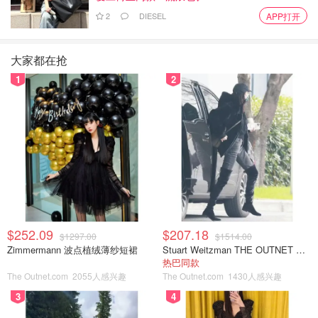
2
DIESEL
APP打开
大家都在抢
1
2
这个造价花费了白银330多万的建筑，最早是用于屠宰牲
口，而今天它已经被完美的保留下来作为一个文化产业基地
和孵化基地，与国家音乐产业基地毗邻。
$252.09
$207.18
$1297.00
$1514.00
Zimmermann 波点植绒薄纱短裙
Stuart Weitzman THE OUTNET 麂皮过膝靴 黑色
热巴同款
The Outnet.com
2055人感兴趣
The Outnet.com
1430人感兴趣
3
4