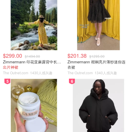
$299.00
$201.38
$1494.00
$1295.00
Zimmermann 印花亚麻露背中长连衣裙
Zimmermann 褶裥亮片薄纱迷你连
出片神裙
衣裙
The Outnet.com
1430人感兴趣
The Outnet.com
1340人感兴趣
5
6