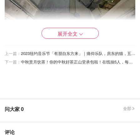
展开全文
上一篇：
2023纽约音乐节「有朋自东方来」｜痛仰乐队，房东的猫，五条人，万能青年旅店
下一篇：
中秋赏月饮茶！你的中秋好茶正山堂承包啦！在线抽5人，每人1罐金粟粒单芽红茶~
问大家
0
全部
“无梁楼盖”、“伞形柱”、“廊桥”、“旋梯”“牛道”等众多特色风格
建筑融会贯通，光影和空间的无穷变幻呈现出一个独一无二
的建筑奇葩。放在2023年的今天来看，不仅是外观还是内
评论
部的建筑设计都是相当炸裂的。