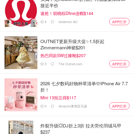
接近半价
速抢！胡桃棕Dfine连帽$144
4
lululemon AU
APP打开
OUTNET更新升级大促✨1.5折起
用英国先进的混凝土结构，采用英国进口的混凝土结构，墙
Zimmermann神裙$201
体厚约50公分，两层墙壁中间采用中空形式，在缺乏先进技
热巴同款SW过膝靴$207
术的30年代，巧妙利用物理原理实现温度控制，即时在炎热
0
The Outnet.com
APP打开
的夏天依然可以保持较低的温度，可见这栋建筑当时工艺设
计的前瞻性和先进性。
2026 七夕数码好物种草清单🩷iPhone Air 7.7
折！
Mini 13拍立得$117
0
Amazon澳洲亚马逊
APP打开
炸裂升级💥DJ折上3折 拉夫劳伦羽绒马甲
$237