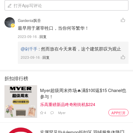
打开App写评论
Gardenia飘香
最早用于屠宰牲口，当你何等繁华！
2023-09-16
· 回复
:
然而放在今天来看，这个建筑群叹为观止
@剁千手
2023-09-16
· 回复
折扣排行榜
Myer超级周末炸场🔥满$100返$15 Chanel也
参与！
乐高重磅新品咚奇刚街机$224
4
Myer
APP打开
实属罕见‼️lululemon折扣区 羽绒服集体降💥