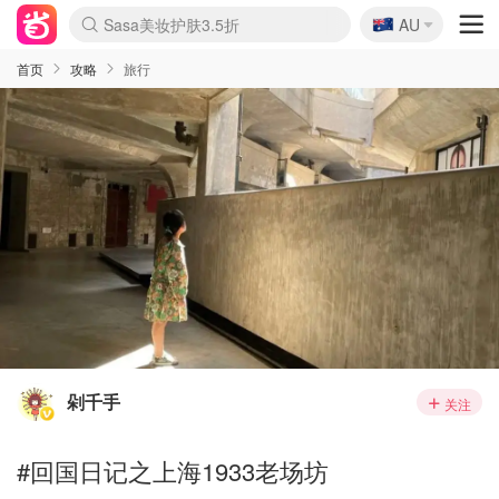
🇦🇺
Sasa美妆护肤3.5折
AU
lululemon折扣上新
SSENSE年中2.5折
FreshBeauty好价汇总
Cettire降价+叠9折
WWS Coles超市实拍
viagogo二手票捡漏
Myer超级周末
The Outnet奢牌1折起
David Jones 3折起
Flannels大牌1折
Perfumes Club护肤1折
AMIRO面罩$251
Amazon折扣汇总
eToro入金$200送$50
Amazon数码好物
ICONIC本周7.5折
ThedoubleF高奢地板价
Moose Knuckles 6折
丝芙兰5折起
EUFY摄像头$98
Selenichast首饰2折
Trip机票酒店促销
YSL送5件彩妆礼
Amazon家居好物
Amazon美妆护肤
雅漾大喷$8
过敏原检测盒$33
伊索独家赠50ml沐浴露
科颜氏高保湿面霜$29
SEALIFE海洋馆门票6折
丝塔芙大白罐$16
订阅Newsletter送香薰
Cult Beauty 6.8折
Harrods圣诞日历$525
LN-CC奢牌私促3折
d'Alba空姐喷雾$16
EVE LOM套装£56
Bernardelli独家4折
Adore Beauty 6折起
CT圣诞日历
Mytheresa奢品2.7折
Luxury Escapes 9折
Currentbody美容仪$881
MOON Garden Live
Roborock扫地机$649
Tingo Life水杯$24
Valentino官网5折
CR洗护套装$23
修丽可4件套$159
Myer彩妆2件7折
GANNI官网4.5折
Stylevana韩妆4折
Tessabit高奢8.5折
OGX洗发水$11
Amazon阿德莱德次日达
卡诗8.5折+赠礼
Philips Hue灯具8折
首页
攻略
旅行
剁千手
关注
#回国日记之上海1933老场坊