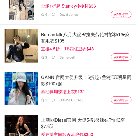
全场1折起 Stanley拎拎杯$36
4
David Jones
APP打开
Bernardelli 八月大促📢拉夫劳伦衬衫$51🐎麻
花毛衣$105
直接4.5折！TB四杠卫衣$481
3
Bernardelli
APP打开
GANNI官网大促升级！5折起+叠9折💥明星同
款$100+起
🎀经典蝴蝶结上衣$132
1
GANNI UK (AU)
APP打开
上新🆕Diesel官网 大促5折起❗️辣妹T恤低至
$77💥
爱豆博主同款🔥流浪包$350