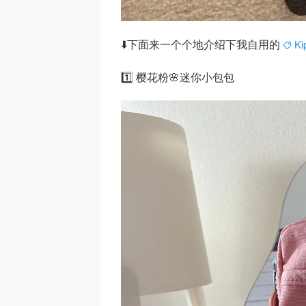
⬇️下面来一个个地介绍下我自用的
Ki
1️⃣ 樱花粉🌸迷你小包包