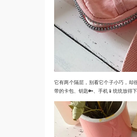
它有两个隔层，别看它个子小巧，却很能
带的卡包、钥匙🔑、手机📱统统放得