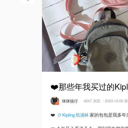
❤️那些年我买过的Kipl
咪咪猫仔
4547 浏览
2023-12-09 
❤️
家的包包是我多年
Kipling 凯浦林