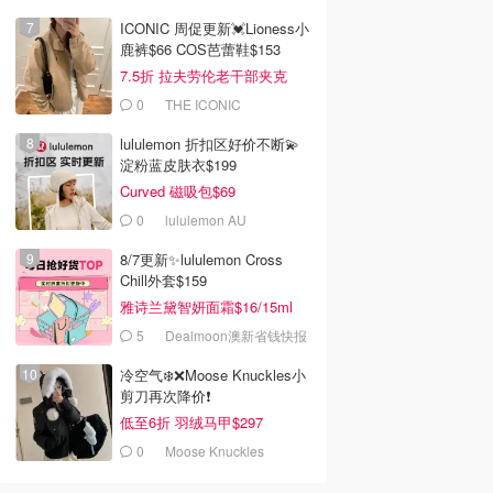
ICONIC 周促更新💓Lioness小
鹿裤$66 COS芭蕾鞋$153
7.5折 拉夫劳伦老干部夹克
$419
0
THE ICONIC
lululemon 折扣区好价不断💫
淀粉蓝皮肤衣$199
Curved 磁吸包$69
0
lululemon AU
8/7更新✨lululemon Cross
Chill外套$159
雅诗兰黛智妍面霜$16/15ml
5
Dealmoon澳新省钱快报
冷空气❄️❌️Moose Knuckles小
剪刀再次降价❗️
低至6折 羽绒马甲$297
0
Moose Knuckles