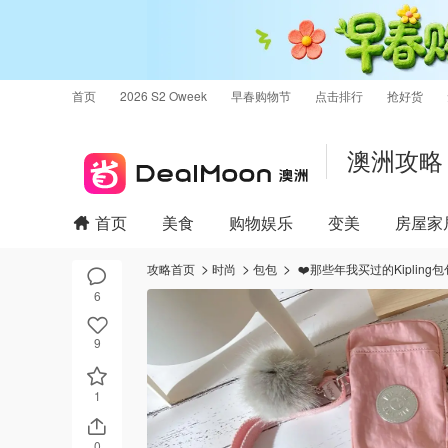
首页
2026 S2 Oweek
早春购物节
点击排行
抢好货
澳洲攻略
首页
美食
购物娱乐
变美
房屋家
攻略首页
时尚
包包
❤️那些年我买过的Kipling包
6
9
1
0