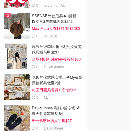
0
lululemon AU
SSENSE外套甩卖🔥3折起
❗SKIMS羊羔绒外套$242
Max Mara大衣$371/原$1280
0
SSENSE
炸裂升级💥DJ折上3折 拉夫劳
伦羽绒马甲$237
全场1折起 Stanley拎拎杯$36
0
David Jones
吃饭的仪式感安排上🥣Myer高
颜值餐具低至2折
封面田园风餐具12件套$85
0
Myer
David Jones 鞋靴8折专场 💕
爆火勃肯凉鞋$184
☕松弛感拉满人字拖$27
0
David Jones