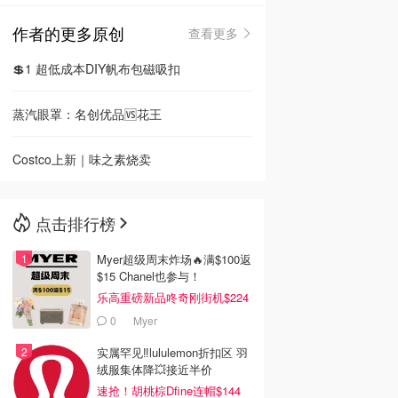
作者的更多原创
查看更多
🇳🇿
新西兰
💲1 超低成本DIY帆布包磁吸扣
蒸汽眼罩：名创优品🆚花王
Costco上新｜味之素烧卖
点击排行榜
Myer超级周末炸场🔥满$100返
$15 Chanel也参与！
乐高重磅新品咚奇刚街机$224
0
Myer
实属罕见‼️lululemon折扣区 羽
绒服集体降💥接近半价
速抢！胡桃棕Dfine连帽$144