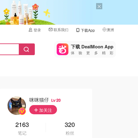
联系我们
澳洲
登录
下载App
🇺🇸
美国
下载 DealMoon App
体验更多精彩
🇨🇳
中国
🇨🇦
加拿大
🇬🇧
英国
🇩🇪
德国
咪咪猫仔
20
🇫🇷
加关注
法国
🇮🇹
2163
320
意大利
笔记
粉丝
🇦🇺
澳洲