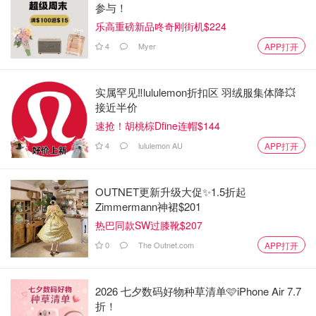
参与！
方人真的很难“坦诚相见”。
乐高重磅新品咚奇刚街机$224
关于饮食
4
Myer
APP打开
同样是主食和淀粉，南北依然有差异。
实属罕见‼️lululemon折扣区 羽绒服集体降💥
北方
：北方人钟情于面食，手工拉面、炸酱面、饺子、馒头
接近半价
等等。
速抢！胡桃棕Dfine连帽$144
4
lululemon AU
APP打开
南方
：南方人几乎每一餐都离不开一碗白米饭。
OUTNET更新升级大促✨1.5折起
Zimmermann神裙$201
热巴同款SW过膝靴$207
0
The Outnet.com
APP打开
2026 七夕数码好物种草清单🩷iPhone Air 7.7
折！