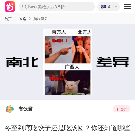
🇦🇺
Sasa美妆护肤3.5折
AU
lululemon折扣上新
SSENSE年中2.5折
FreshBeauty好价汇总
Cettire降价+叠9折
WWS Coles超市实拍
viagogo二手票捡漏
Myer超级周末
The Outnet奢牌1折起
David Jones 3折起
Flannels大牌1折
Perfumes Club护肤1折
AMIRO面罩$251
Amazon折扣汇总
eToro入金$200送$50
Amazon数码好物
ICONIC本周7.5折
ThedoubleF高奢地板价
Moose Knuckles 6折
丝芙兰5折起
EUFY摄像头$98
Selenichast首饰2折
Trip机票酒店促销
YSL送5件彩妆礼
Amazon家居好物
Amazon美妆护肤
雅漾大喷$8
过敏原检测盒$33
伊索独家赠50ml沐浴露
科颜氏高保湿面霜$29
SEALIFE海洋馆门票6折
丝塔芙大白罐$16
订阅Newsletter送香薰
Cult Beauty 6.8折
Harrods圣诞日历$525
LN-CC奢牌私促3折
d'Alba空姐喷雾$16
EVE LOM套装£56
Bernardelli独家4折
Adore Beauty 6折起
CT圣诞日历
Mytheresa奢品2.7折
Luxury Escapes 9折
Currentbody美容仪$881
MOON Garden Live
Roborock扫地机$649
Tingo Life水杯$24
Valentino官网5折
CR洗护套装$23
修丽可4件套$159
Myer彩妆2件7折
GANNI官网4.5折
Stylevana韩妆4折
Tessabit高奢8.5折
OGX洗发水$11
Amazon阿德莱德次日达
卡诗8.5折+赠礼
Philips Hue灯具8折
首页
攻略
购物娱乐
省钱君
关注
冬至到底吃饺子还是吃汤圆？你还知道哪些