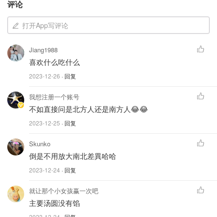
评论
但这种干冷的天气，只要捂得够厚还是能抗冻的。
打开App写评论
南方
：没有暖气的南方室内比室外还冷，在家都是里三层外
三层。并且湿冷的天气真的是冷到骨头里，裹得再厚都觉得
Jiang1988
冷的南方人就靠一身正气过冬！
喜欢什么吃什么
关于蟑螂
2023-12-26
· 回复
南方的蟑螂可能是北方壮汉都会被吓到的程度......
我想注册一个账号
不如直接问是北方人还是南方人😂😂
北方：
北方的蟑螂比较少，而且个头小，可能也就指甲盖大
2023-12-25
· 回复
小。
Skunko
南方
：在南方看到蟑螂的概率那可就大多了！南方的蟑螂个
倒是不用放大南北差異哈哈
头还很大，是北方蟑螂的三四倍。关键是它们还会飞！！真
2023-12-24
· 回复
的很可怕。
就让那个小女孩赢一次吧
主要汤圆没有馅
2023-12-24
· 回复