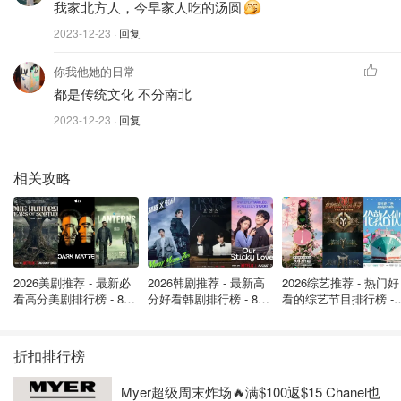
我家北方人，今早家人吃的汤圆
表达某个东西找不着了的时候，北方人表示你东西掉了捡起
来不就完了！
2023-12-23
· 回复
北方
：东西丢了
南方
：东西掉了
你我他她的日常
都是传统文化 不分南北
当喉咙不舒服时：
2023-12-23
· 回复
北方
：我嗓子疼
南方
：我喉咙痛
相关攻略
关于洗浴文化
对北方人觉得再正常不过的公共澡堂，得南方人来说真的很
害羞😳。
2026美剧推荐 - 最新必
2026韩剧推荐 - 最新高
2026综艺推荐 - 热门好
北方
：一般来说北方可能不会天天洗澡，但一洗就是半个小
看高分美剧排行榜 - 8月
分好看韩剧排行榜 - 8月
看的综艺节目排行榜 - 
时起，里里外外搓得干干净净。去澡堂搓澡就像吃饭唱歌一
最新: 《​​足球教练 》第
最新：丁海寅《我的荒
月最新:《​​伦敦合伙人
四季回归！
糖恋爱 》上线❣️
回归啦
样的娱乐活动，和朋友家人一起去那是再正常不过了。
折扣排行榜
南方
：南方人几乎天天洗澡，但每次洗澡的时间都很短。对
Myer超级周末炸场🔥满$100返$15 Chanel也
他们来说洗澡算是一件很私密的事，所以对于公共澡堂，南