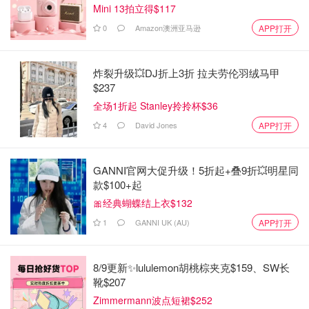
Mini 13拍立得$117
0
Amazon澳洲亚马逊
APP打开
图片来自于@Pille R. Priske @montatip lilitsanong/Unsplash，版权属于原
作者
炸裂升级💥DJ折上3折 拉夫劳伦羽绒马甲
关于方向
$237
全场1折起 Stanley拎拎杯$36
南方人疑惑，到底是怎么分清东南西北的啊！
4
David Jones
APP打开
北方：
东南西北
GANNI官网大促升级！5折起+叠9折💥明星同
南方
：前后左右
款$100+起
南北和地域差异真的有讨论不完的话题！粽子吃甜的还是咸
🎀经典蝴蝶结上衣$132
的，豆花放糖还是放盐，元宵节吃饺子还是汤圆......
1
GANNI UK (AU)
APP打开
但这些差异很多时候都带有一点刻板印象。本文描述的差异
也只是一个大体差异，不包括个体差异，大家娱乐娱乐就
8/9更新✨lululemon胡桃棕夹克$159、SW长
靴$207
好！
Zimmermann波点短裙$252