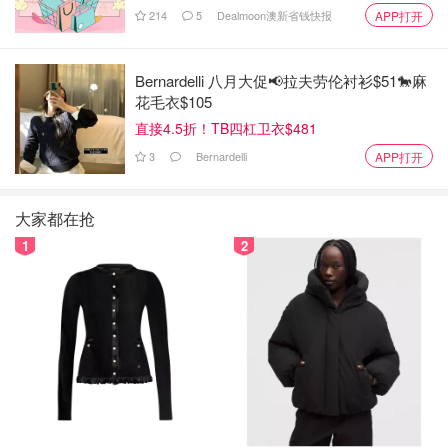
还有哪些你知道的南北差异欢迎在评论区里讨论！
214
5
Dealmoon澳新省钱快报
APP打开
Bernardelli 八月大促📢拉夫劳伦衬衫$51🐎麻
花毛衣$105
直接4.5折！TB四杠卫衣$481
3
Bernardelli
APP打开
大家都在抢
1
2