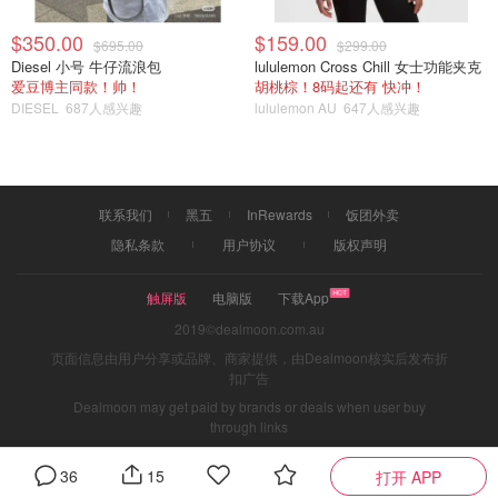
$350.00
$159.00
$695.00
$299.00
Diesel 小号 牛仔流浪包
lululemon Cross Chill 女士功能夹克
爱豆博主同款！帅！
胡桃棕！8码起还有 快冲！
DIESEL
687人感兴趣
lululemon AU
647人感兴趣
联系我们
黑五
InRewards
饭团外卖
隐私条款
用户协议
版权声明
触屏版
电脑版
下载App
2019©dealmoon.com.au
页面信息由用户分享或品牌、商家提供，由Dealmoon核实后发布折
扣广告
Dealmoon may get paid by brands or deals when user buy
through links
36
15
打开 APP