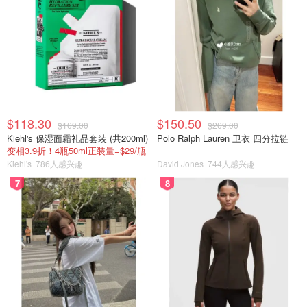
$118.30
$150.50
$169.00
$269.00
Kiehl's 保湿面霜礼品套装 (共200ml)
Polo Ralph Lauren 卫衣 四分拉链
变相3.9折！4瓶50ml正装量=$29/瓶
Kiehl's
786人感兴趣
David Jones
744人感兴趣
7
8