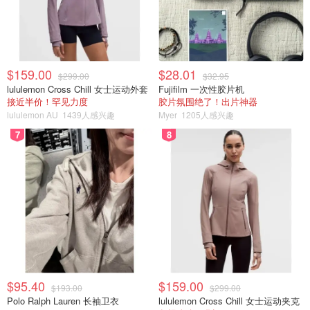
$159.00
$28.01
$299.00
$32.95
lululemon Cross Chill 女士运动外套
Fujifilm 一次性胶片机
接近半价！罕见力度
胶片氛围绝了！出片神器
lululemon AU
1439人感兴趣
Myer
1205人感兴趣
7
8
$95.40
$159.00
$193.00
$299.00
Polo Ralph Lauren 长袖卫衣
lululemon Cross Chill 女士运动夹克