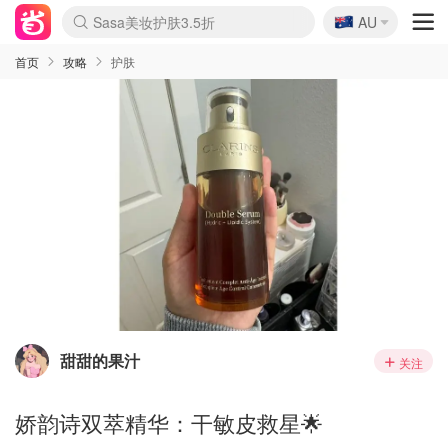
🇦🇺
Sasa美妆护肤3.5折
AU
lululemon折扣上新
SSENSE年中3折
FreshBeauty好价汇总
Cettire降价+叠9折
Farfetch折上8折
WWS Coles超市实拍
viagogo二手票捡漏
Myer清仓1折起
The Outnet奢牌1折起
David Jones 3折起
Flannels大牌1折
Perfumes Club护肤1折
AMIRO返校季6.2折
Oweek抽奖送Airpods
Amazon折扣汇总
eToro入金$200送$50
Amazon数码好物
ICONIC本周7.5折
ThedoubleF高奢地板价
Moose Knuckles 6折
丝芙兰5折起
EUFY官网3.7折起
Selenichast首饰2折
Trip机票酒店促销
YSL送5件彩妆礼
Amazon家居好物
BIGBANG巡演开票
David Jones时尚3折
Amazon美妆护肤
雅漾大喷$8
过敏原检测盒$33
伊索独家赠50ml沐浴露
科颜氏清仓3折
SEALIFE海洋馆门票6折
丝塔芙大白罐$16
订阅Newsletter送香薰
Cult Beauty 6.8折
Harrods圣诞日历2.3折
LN-CC奢牌私促3折
d'Alba空姐喷雾$16
EVE LOM套装逆天2折
Bernardelli独家4折
Adore Beauty 6折起
CT圣诞日历
Mytheresa奢品2.7折
Luxury Escapes 9折
Currentbody美容仪9折
MOON Garden Live
ALLSAINTS美衣3折
Roborock扫地机3.7折
Tingo Life水杯$24
Valentino官网5折
CR洗发护发6.3折
修丽可套装7.4折
首页
攻略
护肤
甜甜的果汁
关注
娇韵诗双萃精华：干敏皮救星🌟