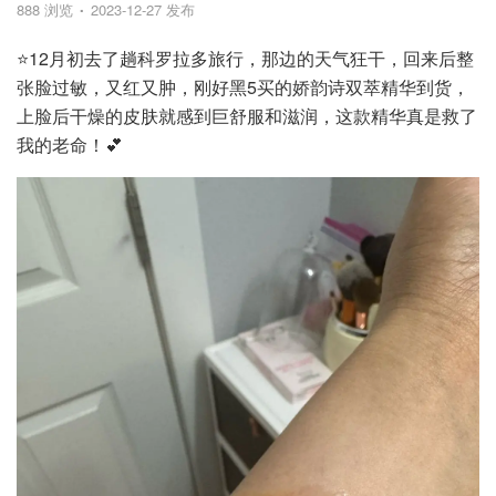
888 浏览
2023-12-27 发布
⭐12月初去了趟科罗拉多旅行，那边的天气狂干，回来后整
张脸过敏，又红又肿，刚好黑5买的娇韵诗双萃精华到货，
上脸后干燥的皮肤就感到巨舒服和滋润，这款精华真是救了
我的老命！💕