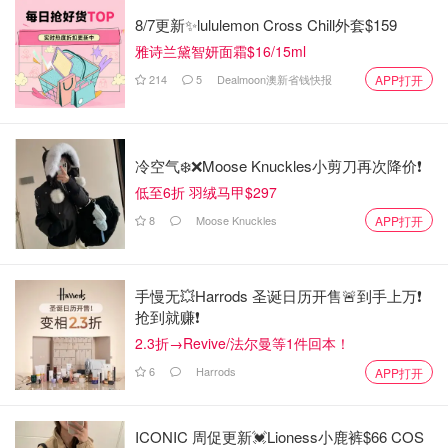
8/7更新✨lululemon Cross Chill外套$159
雅诗兰黛智妍面霜$16/15ml
214
5
Dealmoon澳新省钱快报
APP打开
冷空气❄️❌️Moose Knuckles小剪刀再次降价❗️
低至6折 羽绒马甲$297
8
Moose Knuckles
APP打开
手慢无💥Harrods 圣诞日历开售🚨到手上万❗️
抢到就赚❗️
2.3折→Revive/法尔曼等1件回本！
6
Harrods
APP打开
ICONIC 周促更新💓Lioness小鹿裤$66 COS