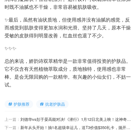
时既不油腻也不干燥，非常容易被肌肤吸收。
✨最后，虽然有油状质地，但使用感并没有油腻的感觉，反
而感觉到肌肤变得更加水润和光滑。坚持了几天，原本干燥
受敏的皮肤得到明显改善，红血丝也退了不少。
✨✨✨
总的来说，娇韵诗双萃精华是一款非常值得投资的护肤品。
它不仅含有天然植物萃取成分，质地独特，使用感也非常
棒。是会无限回购的一款精华。有兴趣的小仙女们，不妨一
试。
护肤推荐
抗老护肤品
上一篇：
刘德华vs彭于晏高能对决!《潜行》1月12日北美上映！这神奇组合你期待吗？
下一篇：
新年从头开始！抽1名超级幸运儿，送T3价值$350礼卡，抛开过往重头焕然一新~