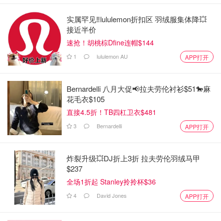
实属罕见‼️lululemon折扣区 羽绒服集体降💥
接近半价
速抢！胡桃棕Dfine连帽$144
1
lululemon AU
APP打开
Bernardelli 八月大促📢拉夫劳伦衬衫$51🐎麻
花毛衣$105
直接4.5折！TB四杠卫衣$481
3
Bernardelli
APP打开
炸裂升级💥DJ折上3折 拉夫劳伦羽绒马甲
$237
全场1折起 Stanley拎拎杯$36
4
David Jones
APP打开