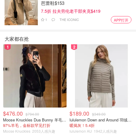
芭蕾鞋$153
7.5折 拉夫劳伦老干部夹克$419
1
THE ICONIC
APP打开
大家都在抢
1
2
$476.00
$189.00
$794.00
$349.00
Moose Knuckles Dua Bunny 羊毛混纺针织夹克
lululemon Down and Around 羽绒夹克
97%羊毛，金标款罕见打折
暖揭灰！5.4折
Moose Knuckles
2053人感兴趣
lululemon AU
1942人感兴趣