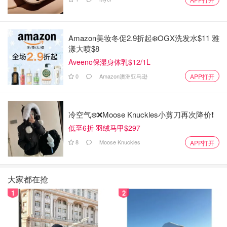
Amazon美妆冬促2.9折起❄️OGX洗发水$11 雅
漾大喷$8
Aveeno保湿身体乳$12/1L
0
Amazon澳洲亚马逊
APP打开
冷空气❄️❌️Moose Knuckles小剪刀再次降价❗️
低至6折 羽绒马甲$297
8
Moose Knuckles
APP打开
大家都在抢
1
2