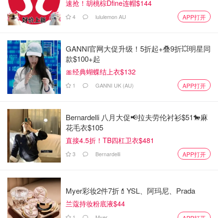
速抢！胡桃棕Dfine连帽$144
4
lululemon AU
APP打开
GANNI官网大促升级！5折起+叠9折💥明星同
款$100+起
🎀经典蝴蝶结上衣$132
1
GANNI UK (AU)
APP打开
Bernardelli 八月大促📢拉夫劳伦衬衫$51🐎麻
花毛衣$105
直接4.5折！TB四杠卫衣$481
3
Bernardelli
APP打开
Myer彩妆2件7折💄YSL、阿玛尼、Prada
兰蔻持妆粉底液$44
1
Myer
APP打开