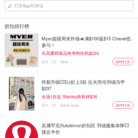
打开App写评论
折扣排行榜
Myer超级周末炸场🔥满$100返$15 Chanel也
参与！
乐高重磅新品咚奇刚街机$224
3
Myer
APP打开
炸裂升级💥DJ折上3折 拉夫劳伦羽绒马甲
$237
全场1折起 Stanley拎拎杯$36
4
David Jones
APP打开
实属罕见‼️lululemon折扣区 羽绒服集体降💥
接近半价