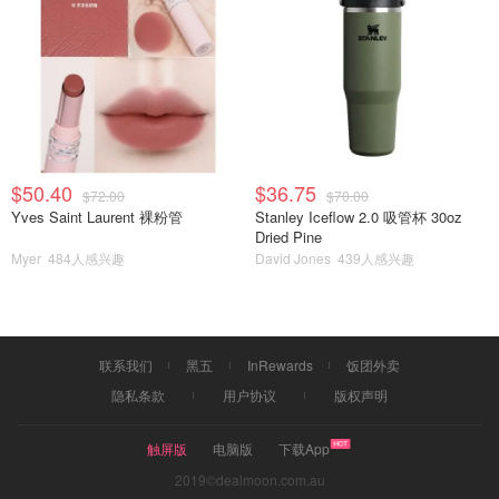
$50.40
$36.75
$72.00
$70.00
Yves Saint Laurent 裸粉管
Stanley Iceflow 2.0 吸管杯 30oz
Dried Pine
Myer
484人感兴趣
David Jones
439人感兴趣
联系我们
黑五
InRewards
饭团外卖
隐私条款
用户协议
版权声明
触屏版
电脑版
下载App
2019©dealmoon.com.au