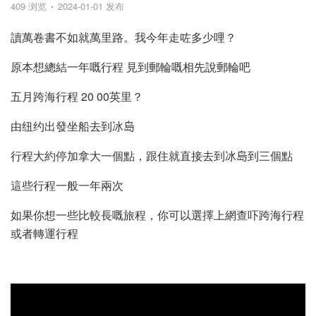
409 浏览
2024-01-01 发布
讀萬卷書不如就萬里路。我今年走咗多少哩？
原本想總結一年嘅行程 見到郵輪嘅相先說郵輪吧
五月跨海行程 20 00英里？
由纽约出發坐船去到冰𡷊
行程大約停加拿大一個點，跟住就直接去到冰𡷊到三個點
這些行程一般一年兩次
如果你想一些比較長嘅旅程，你可以選擇上網查吓跨海行程
或者轉運行程