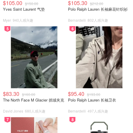
$105.00
$105.30
$150.00
$212.00
Yves Saint Laurent 气垫
Polo Ralph Lauren 长袖麻花针织衫
Myer
940人感兴趣
Bernardelli
802人感兴趣
還要風高浪急多次嘗試埋岸都不成功
5
6
$83.30
$95.40
$160.00
$193.00
The North Face M Glacier 抓绒夹克
Polo Ralph Lauren 长袖卫衣
David Jones
680人感兴趣
Bernardelli
497人感兴趣
7
8