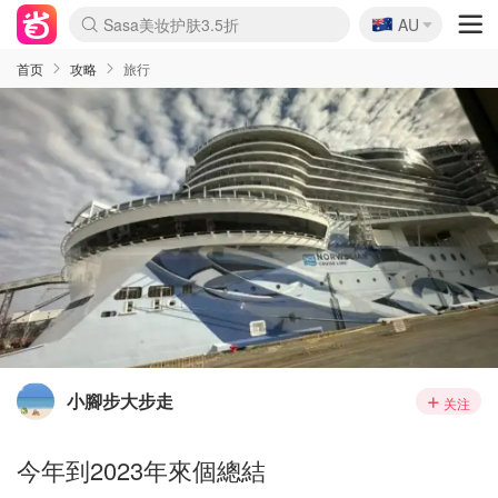
🇦🇺
Sasa美妆护肤3.5折
AU
lululemon折扣上新
SSENSE年中2.5折
FreshBeauty好价汇总
Cettire降价+叠9折
WWS Coles超市实拍
viagogo二手票捡漏
Myer超级周末
The Outnet奢牌1折起
David Jones 3折起
Flannels大牌1折
Perfumes Club护肤1折
AMIRO面罩$251
Amazon折扣汇总
eToro入金$200送$50
Amazon数码好物
ICONIC本周7.5折
ThedoubleF高奢地板价
Moose Knuckles 6折
丝芙兰5折起
EUFY摄像头$98
Selenichast首饰2折
Trip机票酒店促销
YSL送5件彩妆礼
Amazon家居好物
Amazon美妆护肤
雅漾大喷$8
过敏原检测盒$33
伊索独家赠50ml沐浴露
科颜氏高保湿面霜$29
SEALIFE海洋馆门票6折
丝塔芙大白罐$16
订阅Newsletter送香薰
Cult Beauty 6.8折
Harrods圣诞日历$525
LN-CC奢牌私促3折
d'Alba空姐喷雾$16
EVE LOM套装£56
Bernardelli独家4折
Adore Beauty 6折起
CT圣诞日历
Mytheresa奢品2.7折
Luxury Escapes 9折
Currentbody美容仪$881
MOON Garden Live
Roborock扫地机$649
Tingo Life水杯$24
Valentino官网5折
CR洗护套装$23
修丽可4件套$159
Myer彩妆2件7折
GANNI官网4.5折
Stylevana韩妆4折
Tessabit高奢8.5折
OGX洗发水$11
Amazon阿德莱德次日达
卡诗8.5折+赠礼
Philips Hue灯具8折
首页
攻略
旅行
小腳步大步走
关注
今年到2023年來個總結